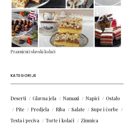
Praznični i slavski kolači
KATEGORIJE
Deserti
Glavna jela
Namazi
Napici
Ostalo
Pite
Predjela
Riba
Salate
Supe i čorbe
Testa i peciva
Torte i kolači
Zimnica