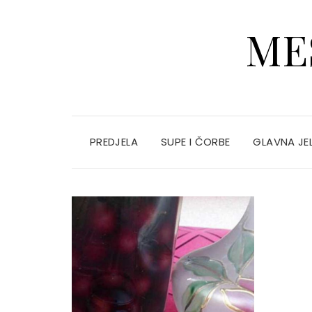
ME
PREDJELA
SUPE I ČORBE
GLAVNA JE