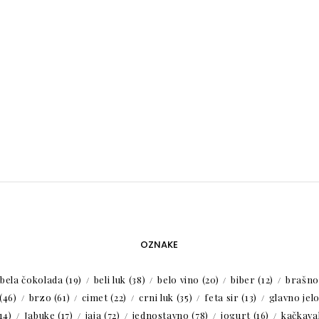
OZNAKE
bela čokolada
(19)
beli luk
(38)
belo vino
(20)
biber
(12)
brašno
(46)
brzo
(61)
cimet
(22)
crni luk
(35)
feta sir
(13)
glavno jel
14)
Jabuke
(17)
jaja
(72)
jednostavno
(78)
jogurt
(16)
kačkaval