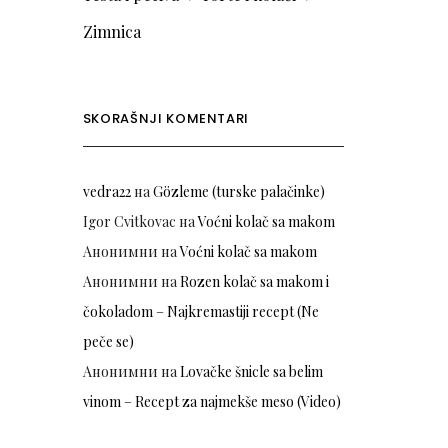
Zimnica
SKORAŠNJI KOMENTARI
vedra22
на
Gözleme (turske palačinke)
Igor Cvitkovac
на
Voćni kolač sa makom
Анонимни
на
Voćni kolač sa makom
Анонимни
на
Rozen kolač sa makom i
čokoladom – Najkremastiji recept (Ne
peče se)
Анонимни
на
Lovačke šnicle sa belim
vinom – Recept za najmekše meso (Video)