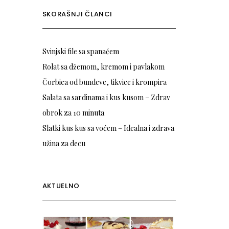
SKORAŠNJI ČLANCI
Svinjski file sa spanaćem
Rolat sa džemom, kremom i pavlakom
Čorbica od bundeve, tikvice i krompira
Salata sa sardinama i kus kusom – Zdrav
obrok za 10 minuta
Slatki kus kus sa voćem – Idealna i zdrava
užina za decu
AKTUELNO