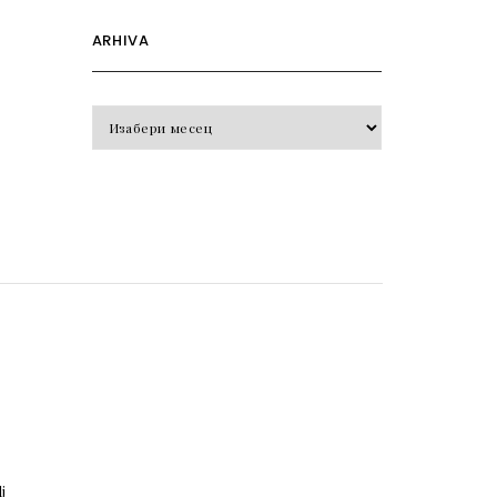
ARHIVA
Arhiva
o
j