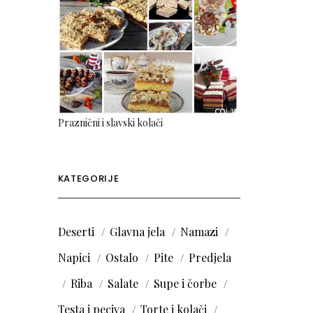
Praznični i slavski kolači
KATEGORIJE
Deserti
Glavna jela
Namazi
Napici
Ostalo
Pite
Predjela
Riba
Salate
Supe i čorbe
Testa i peciva
Torte i kolači