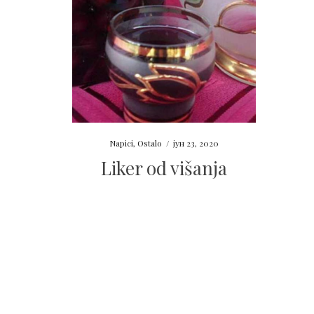
Napici
,
Ostalo
/
јун 23, 2020
Liker od višanja