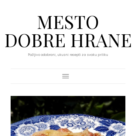
MESTO
DOBRE HRANE
Pažljivo odabrani, ukusni recepti za svaku priliku
Toggle Navigation