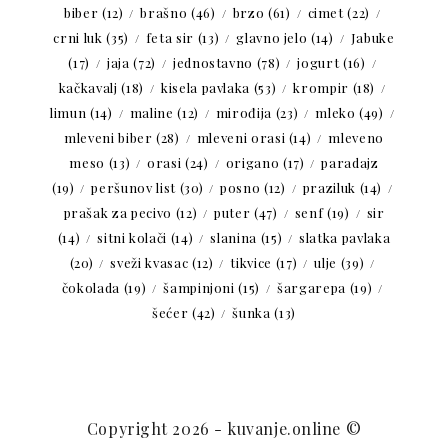
biber
(12)
brašno
(46)
brzo
(61)
cimet
(22)
crni luk
(35)
feta sir
(13)
glavno jelo
(14)
Jabuke
(17)
jaja
(72)
jednostavno
(78)
jogurt
(16)
kačkavalj
(18)
kisela pavlaka
(53)
krompir
(18)
limun
(14)
maline
(12)
mirođija
(23)
mleko
(49)
mleveni biber
(28)
mleveni orasi
(14)
mleveno
meso
(13)
orasi
(24)
origano
(17)
paradajz
(19)
peršunov list
(30)
posno
(12)
praziluk
(14)
prašak za pecivo
(12)
puter
(47)
senf
(19)
sir
(14)
sitni kolači
(14)
slanina
(15)
slatka pavlaka
(20)
sveži kvasac
(12)
tikvice
(17)
ulje
(39)
čokolada
(19)
šampinjoni
(15)
šargarepa
(19)
šećer
(42)
šunka
(13)
Copyright 2026 - kuvanje.online ©