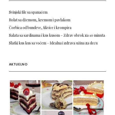
Svinjski file sa spanaćem
Rolat sa džemom, kremom i pavlakom
Čorbica od bundeve, tikvice i krompira
Salata sa sardinama i kus kusom – Zdrav obrok za 10 minuta
Slatki kus kus sa voćem – Idealna i zdrava užina za decu
AKTUELNO