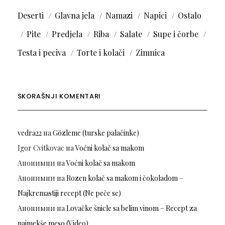
Deserti
Glavna jela
Namazi
Napici
Ostalo
Pite
Predjela
Riba
Salate
Supe i čorbe
Testa i peciva
Torte i kolači
Zimnica
SKORAŠNJI KOMENTARI
vedra22
на
Gözleme (turske palačinke)
Igor Cvitkovac
на
Voćni kolač sa makom
Анонимни
на
Voćni kolač sa makom
Анонимни
на
Rozen kolač sa makom i čokoladom –
Najkremastiji recept (Ne peče se)
Анонимни
на
Lovačke šnicle sa belim vinom – Recept za
najmekše meso (Video)