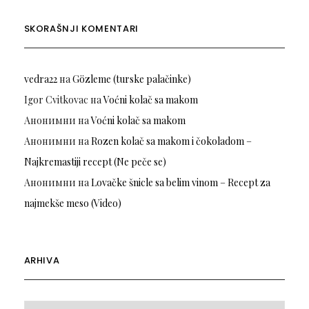
SKORAŠNJI KOMENTARI
vedra22
на
Gözleme (turske palačinke)
Igor Cvitkovac
на
Voćni kolač sa makom
Анонимни
на
Voćni kolač sa makom
Анонимни
на
Rozen kolač sa makom i čokoladom –
Najkremastiji recept (Ne peče se)
Анонимни
на
Lovačke šnicle sa belim vinom – Recept za
najmekše meso (Video)
ARHIVA
Arhiva