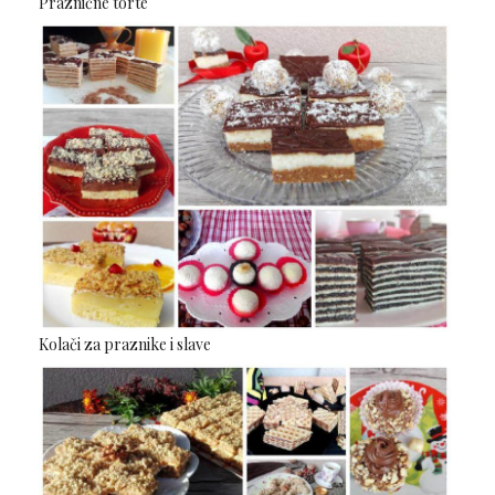
Praznične torte
Kolači za praznike i slave