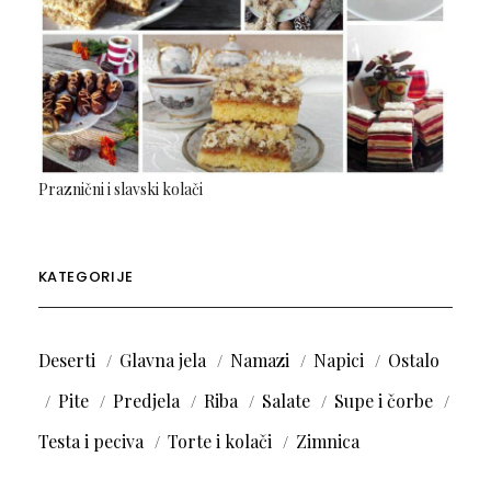
Praznični i slavski kolači
KATEGORIJE
Deserti
Glavna jela
Namazi
Napici
Ostalo
Pite
Predjela
Riba
Salate
Supe i čorbe
Testa i peciva
Torte i kolači
Zimnica