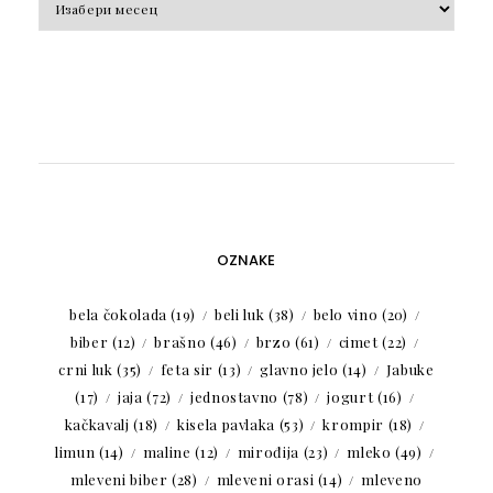
OZNAKE
bela čokolada
(19)
beli luk
(38)
belo vino
(20)
biber
(12)
brašno
(46)
brzo
(61)
cimet
(22)
crni luk
(35)
feta sir
(13)
glavno jelo
(14)
Jabuke
(17)
jaja
(72)
jednostavno
(78)
jogurt
(16)
kačkavalj
(18)
kisela pavlaka
(53)
krompir
(18)
limun
(14)
maline
(12)
mirođija
(23)
mleko
(49)
mleveni biber
(28)
mleveni orasi
(14)
mleveno