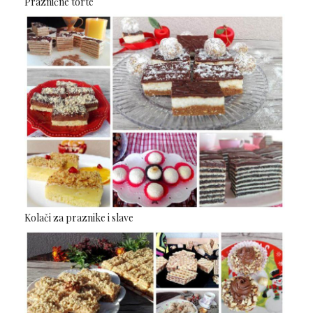
Praznične torte
Kolači za praznike i slave