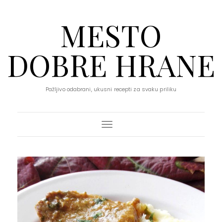
MESTO
DOBRE HRANE
Pažljivo odabrani, ukusni recepti za svaku priliku
Toggle Navigation