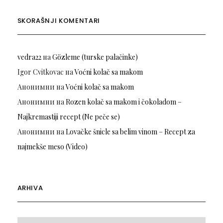
SKORAŠNJI KOMENTARI
vedra22
на
Gözleme (turske palačinke)
Igor Cvitkovac
на
Voćni kolač sa makom
Анонимни
на
Voćni kolač sa makom
Анонимни
на
Rozen kolač sa makom i čokoladom –
Najkremastiji recept (Ne peče se)
Анонимни
на
Lovačke šnicle sa belim vinom – Recept za
najmekše meso (Video)
ARHIVA
Arhiva