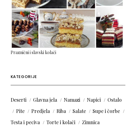
Praznični i slavski kolači
KATEGORIJE
Deserti
Glavna jela
Namazi
Napici
Ostalo
Pite
Predjela
Riba
Salate
Supe i čorbe
Testa i peciva
Torte i kolači
Zimnica