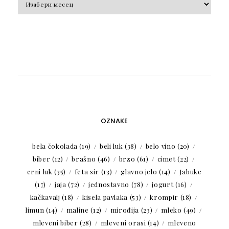
OZNAKE
bela čokolada
(19)
beli luk
(38)
belo vino
(20)
biber
(12)
brašno
(46)
brzo
(61)
cimet
(22)
crni luk
(35)
feta sir
(13)
glavno jelo
(14)
Jabuke
(17)
jaja
(72)
jednostavno
(78)
jogurt
(16)
kačkavalj
(18)
kisela pavlaka
(53)
krompir
(18)
limun
(14)
maline
(12)
mirođija
(23)
mleko
(49)
mleveni biber
(28)
mleveni orasi
(14)
mleveno