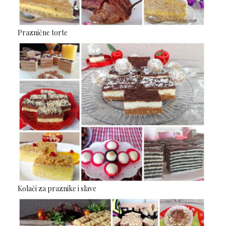
Praznične torte
Kolači za praznike i slave