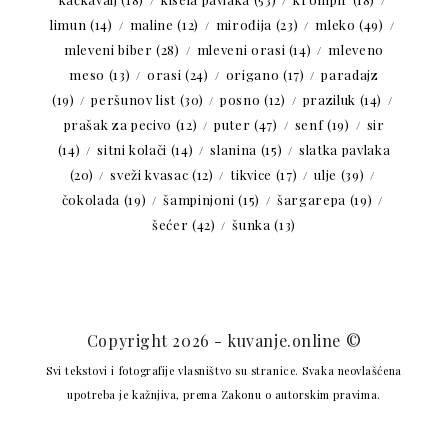
limun
(14)
maline
(12)
mirođija
(23)
mleko
(49)
mleveni biber
(28)
mleveni orasi
(14)
mleveno
meso
(13)
orasi
(24)
origano
(17)
paradajz
(19)
peršunov list
(30)
posno
(12)
praziluk
(14)
prašak za pecivo
(12)
puter
(47)
senf
(19)
sir
(14)
sitni kolači
(14)
slanina
(15)
slatka pavlaka
(20)
sveži kvasac
(12)
tikvice
(17)
ulje
(39)
čokolada
(19)
šampinjoni
(15)
šargarepa
(19)
šećer
(42)
šunka
(13)
Copyright 2026 - kuvanje.online ©
Svi tekstovi i fotografije vlasništvo su stranice. Svaka neovlašćena
upotreba je kažnjiva, prema Zakonu o autorskim pravima.