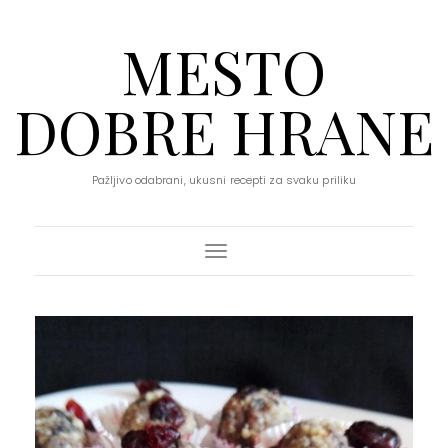
MESTO
DOBRE HRANE
Pažljivo odabrani, ukusni recepti za svaku priliku
Toggle Navigation