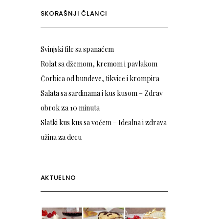
SKORAŠNJI ČLANCI
Svinjski file sa spanaćem
Rolat sa džemom, kremom i pavlakom
Čorbica od bundeve, tikvice i krompira
Salata sa sardinama i kus kusom – Zdrav
obrok za 10 minuta
Slatki kus kus sa voćem – Idealna i zdrava
užina za decu
AKTUELNO