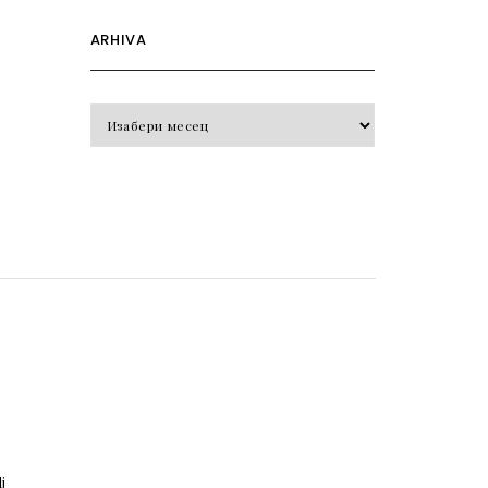
ARHIVA
Arhiva
o
j