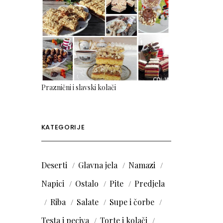
Praznični i slavski kolači
KATEGORIJE
Deserti
Glavna jela
Namazi
Napici
Ostalo
Pite
Predjela
Riba
Salate
Supe i čorbe
Testa i peciva
Torte i kolači