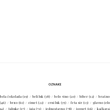
OZNAKE
bela čokolada
(19)
beli luk
(38)
belo vino
(20)
biber
(12)
brašno
(46)
brzo
(61)
cimet
(22)
crni luk
(35)
feta sir
(13)
glavno jel
14)
Jabuke
(17)
jaja
(72)
jednostavno
(78)
jogurt
(16)
kačkaval