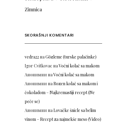
Zimnica
SKORAŠNJI KOMENTARI
vedra22
на
Gözleme (turske palačinke)
Igor Cvitkovac
на
Voćni kolač sa makom
Анонимни
на
Voćni kolač sa makom
Анонимни
на
Rozen kolač sa makom i
čokoladom – Najkremastiji recept (Ne
peče se)
Анонимни
на
Lovačke šnicle sa belim
vinom – Recept za najmekše meso (Video)