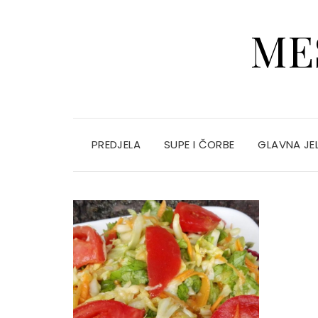
ME
PREDJELA
SUPE I ČORBE
GLAVNA JE