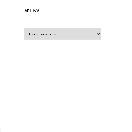
ARHIVA
Arhiva
o
j