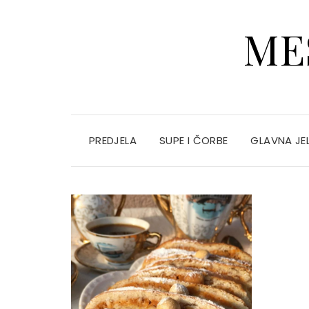
ME
PREDJELA
SUPE I ČORBE
GLAVNA JE