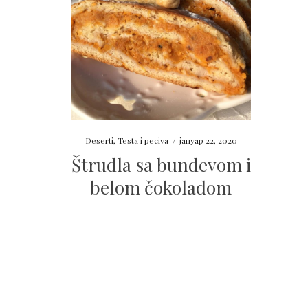
Deserti
,
Testa i peciva
/
јануар 22, 2020
Štrudla sa bundevom i
belom čokoladom