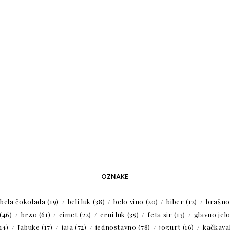
OZNAKE
bela čokolada
(19)
beli luk
(38)
belo vino
(20)
biber
(12)
brašno
(46)
brzo
(61)
cimet
(22)
crni luk
(35)
feta sir
(13)
glavno jel
14)
Jabuke
(17)
jaja
(72)
jednostavno
(78)
jogurt
(16)
kačkaval