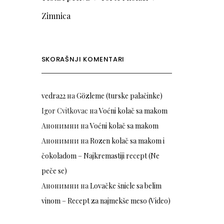
Zimnica
SKORAŠNJI KOMENTARI
vedra22
на
Gözleme (turske palačinke)
Igor Cvitkovac
на
Voćni kolač sa makom
Анонимни
на
Voćni kolač sa makom
Анонимни
на
Rozen kolač sa makom i
čokoladom – Najkremastiji recept (Ne
peče se)
Анонимни
на
Lovačke šnicle sa belim
vinom – Recept za najmekše meso (Video)