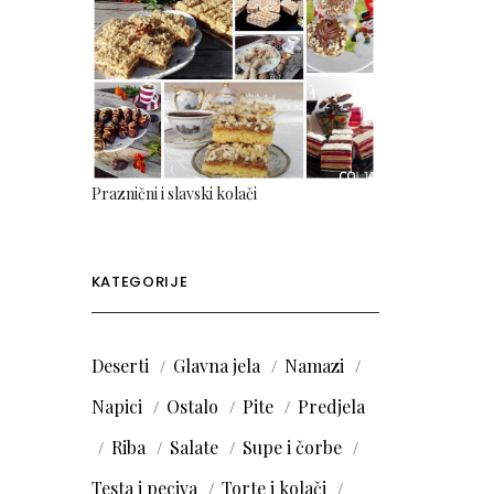
Praznični i slavski kolači
KATEGORIJE
Deserti
Glavna jela
Namazi
Napici
Ostalo
Pite
Predjela
Riba
Salate
Supe i čorbe
Testa i peciva
Torte i kolači