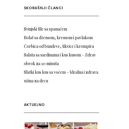
SKORAŠNJI ČLANCI
Svinjski file sa spanaćem
Rolat sa džemom, kremom i pavlakom
Čorbica od bundeve, tikvice i krompira
Salata sa sardinama i kus kusom – Zdrav
obrok za 10 minuta
Slatki kus kus sa voćem – Idealna i zdrava
užina za decu
AKTUELNO