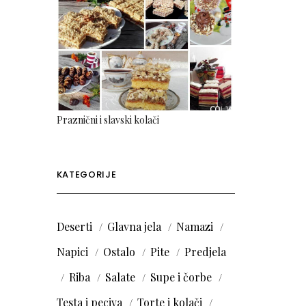
Praznični i slavski kolači
KATEGORIJE
Deserti
Glavna jela
Namazi
Napici
Ostalo
Pite
Predjela
Riba
Salate
Supe i čorbe
Testa i peciva
Torte i kolači