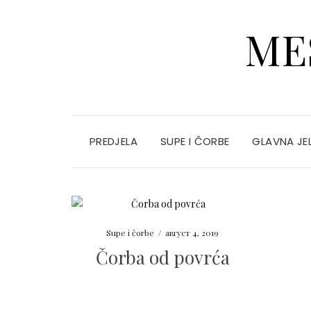
ME
PREDJELA
SUPE I ČORBE
GLAVNA JE
Supe i čorbe
/
август 4, 2019
Čorba od povrća