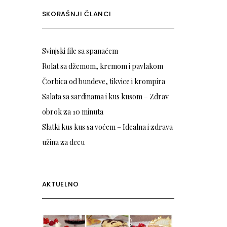
SKORAŠNJI ČLANCI
Svinjski file sa spanaćem
Rolat sa džemom, kremom i pavlakom
Čorbica od bundeve, tikvice i krompira
Salata sa sardinama i kus kusom – Zdrav
obrok za 10 minuta
Slatki kus kus sa voćem – Idealna i zdrava
užina za decu
AKTUELNO