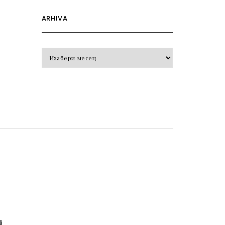
ARHIVA
Arhiva
o
j