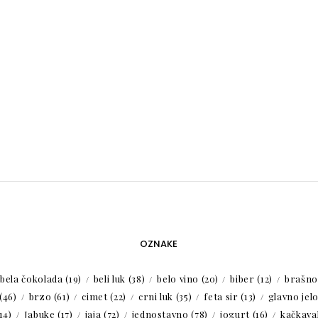
OZNAKE
bela čokolada
(19)
beli luk
(38)
belo vino
(20)
biber
(12)
brašno
(46)
brzo
(61)
cimet
(22)
crni luk
(35)
feta sir
(13)
glavno jel
14)
Jabuke
(17)
jaja
(72)
jednostavno
(78)
jogurt
(16)
kačkaval