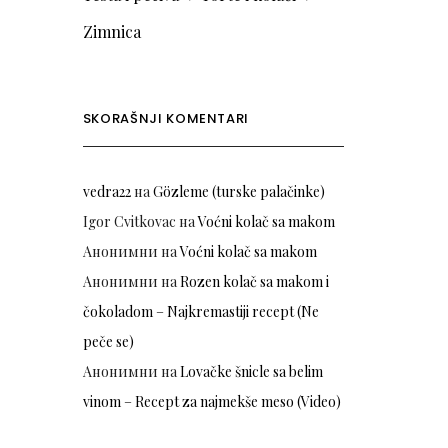
Zimnica
SKORAŠNJI KOMENTARI
vedra22
на
Gözleme (turske palačinke)
Igor Cvitkovac
на
Voćni kolač sa makom
Анонимни
на
Voćni kolač sa makom
Анонимни
на
Rozen kolač sa makom i
čokoladom – Najkremastiji recept (Ne
peče se)
Анонимни
на
Lovačke šnicle sa belim
vinom – Recept za najmekše meso (Video)