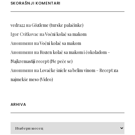
SKORAŠNJI KOMENTARI
vedra22
на
Gözleme (turske palačinke)
Igor Cvitkovac
на
Voćni kolač sa makom
Анонимни
на
Voćni kolač sa makom
Анонимни
на
Rozen kolač sa makom i čokoladom –
Najkremastiji recept (Ne peče se)
Анонимни
на
Lovačke šnicle sa belim vinom – Recept za
najmekše meso (Video)
ARHIVA
Arhiva