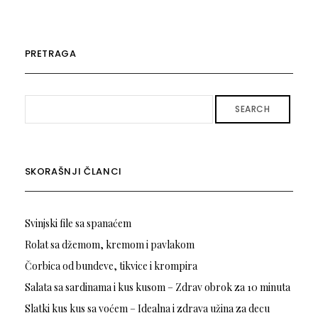
PRETRAGA
SEARCH
SKORAŠNJI ČLANCI
Svinjski file sa spanaćem
Rolat sa džemom, kremom i pavlakom
Čorbica od bundeve, tikvice i krompira
Salata sa sardinama i kus kusom – Zdrav obrok za 10 minuta
Slatki kus kus sa voćem – Idealna i zdrava užina za decu