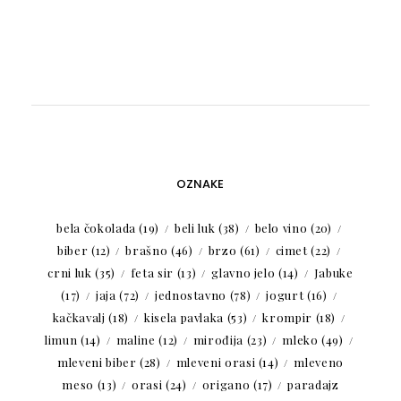
OZNAKE
bela čokolada
(19)
beli luk
(38)
belo vino
(20)
biber
(12)
brašno
(46)
brzo
(61)
cimet
(22)
crni luk
(35)
feta sir
(13)
glavno jelo
(14)
Jabuke
(17)
jaja
(72)
jednostavno
(78)
jogurt
(16)
kačkavalj
(18)
kisela pavlaka
(53)
krompir
(18)
limun
(14)
maline
(12)
mirođija
(23)
mleko
(49)
mleveni biber
(28)
mleveni orasi
(14)
mleveno
meso
(13)
orasi
(24)
origano
(17)
paradajz