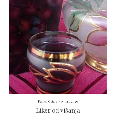
Napici
,
Ostalo
/
јун 23, 2020
Liker od višanja