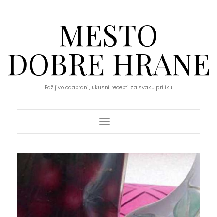
MESTO
DOBRE HRANE
Pažljivo odabrani, ukusni recepti za svaku priliku
Toggle Navigation