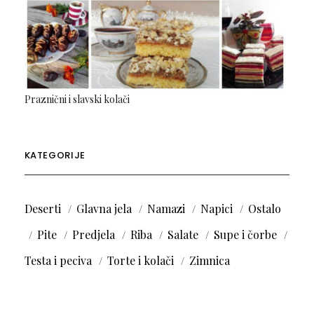
Praznični i slavski kolači
KATEGORIJE
Deserti
Glavna jela
Namazi
Napici
Ostalo
Pite
Predjela
Riba
Salate
Supe i čorbe
Testa i peciva
Torte i kolači
Zimnica