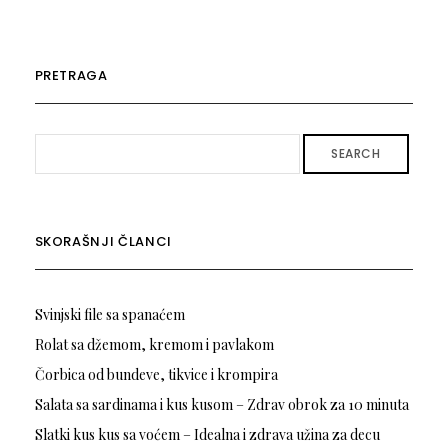
PRETRAGA
SEARCH
SKORAŠNJI ČLANCI
Svinjski file sa spanaćem
Rolat sa džemom, kremom i pavlakom
Čorbica od bundeve, tikvice i krompira
Salata sa sardinama i kus kusom – Zdrav obrok za 10 minuta
Slatki kus kus sa voćem – Idealna i zdrava užina za decu