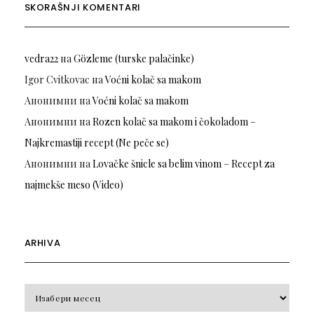
SKORAŠNJI KOMENTARI
vedra22
на
Gözleme (turske palačinke)
Igor Cvitkovac
на
Voćni kolač sa makom
Анонимни
на
Voćni kolač sa makom
Анонимни
на
Rozen kolač sa makom i čokoladom –
Najkremastiji recept (Ne peče se)
Анонимни
на
Lovačke šnicle sa belim vinom – Recept za
najmekše meso (Video)
ARHIVA
Arhiva