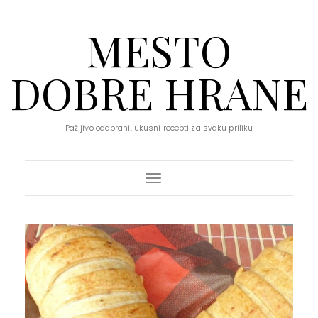
MESTO
DOBRE HRANE
Pažljivo odabrani, ukusni recepti za svaku priliku
Toggle Navigation