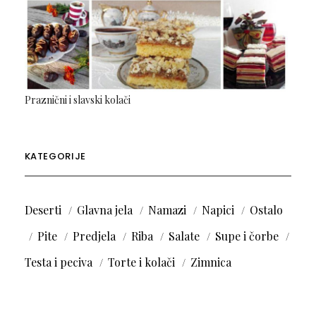
Praznični i slavski kolači
KATEGORIJE
Deserti
Glavna jela
Namazi
Napici
Ostalo
Pite
Predjela
Riba
Salate
Supe i čorbe
Testa i peciva
Torte i kolači
Zimnica