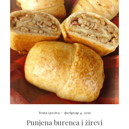
Testa i peciva
/
фебруар 4, 2019
Punjena burenca i žirevi