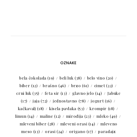
OZNAKE
bela čokolada
(19)
beli luk
(38)
belo vino
(20)
biber
(12)
brašno
(46)
brzo
(61)
cimet
(22)
crni luk
(35)
feta sir
(13)
glavno jelo
(14)
Jabuke
(17)
jaja
(72)
jednostavno
(78)
jogurt
(16)
kačkavalj
(18)
kisela pavlaka
(53)
krompir
(18)
limun
(14)
maline
(12)
mirođija
(23)
mleko
(49)
mleveni biber
(28)
mleveni orasi
(14)
mleveno
meso
(13)
orasi
(24)
origano
(17)
paradajz