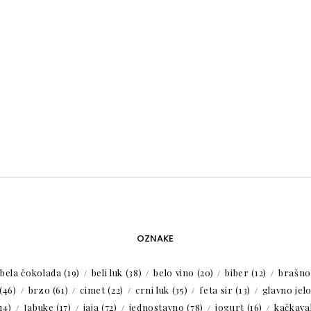
OZNAKE
bela čokolada
(19)
beli luk
(38)
belo vino
(20)
biber
(12)
brašno
(46)
brzo
(61)
cimet
(22)
crni luk
(35)
feta sir
(13)
glavno jel
14)
Jabuke
(17)
jaja
(72)
jednostavno
(78)
jogurt
(16)
kačkaval