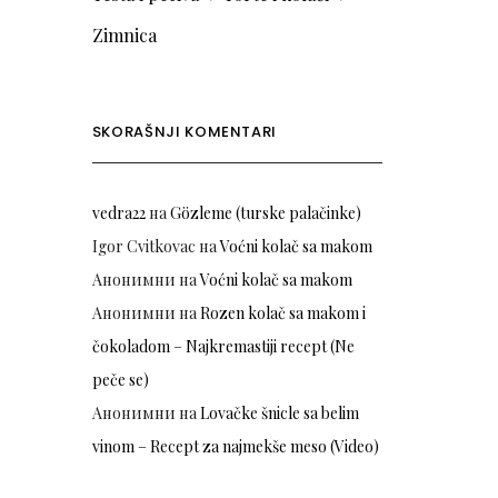
Zimnica
SKORAŠNJI KOMENTARI
vedra22
на
Gözleme (turske palačinke)
Igor Cvitkovac
на
Voćni kolač sa makom
Анонимни
на
Voćni kolač sa makom
Анонимни
на
Rozen kolač sa makom i
čokoladom – Najkremastiji recept (Ne
peče se)
Анонимни
на
Lovačke šnicle sa belim
vinom – Recept za najmekše meso (Video)