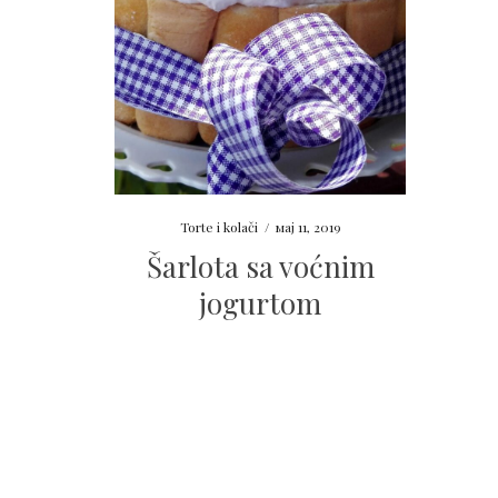
Torte i kolači
/
мај 11, 2019
Šarlota sa voćnim
jogurtom