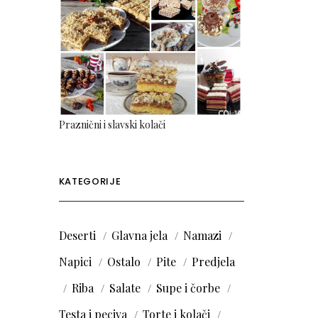
Praznični i slavski kolači
KATEGORIJE
Deserti
Glavna jela
Namazi
Napici
Ostalo
Pite
Predjela
Riba
Salate
Supe i čorbe
Testa i peciva
Torte i kolači