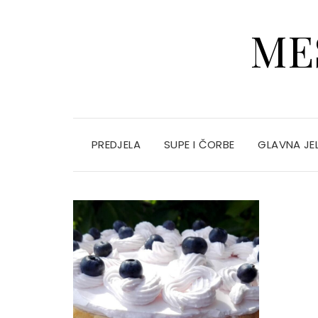
ME
PREDJELA
SUPE I ČORBE
GLAVNA JE