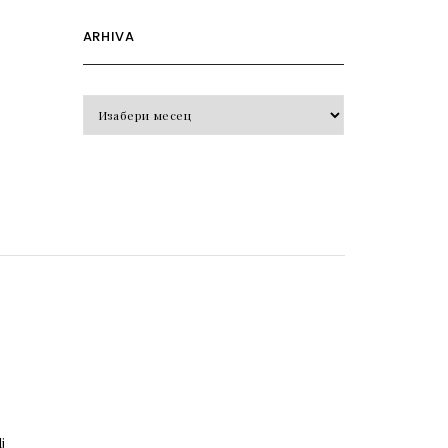
ARHIVA
Arhiva
o
j