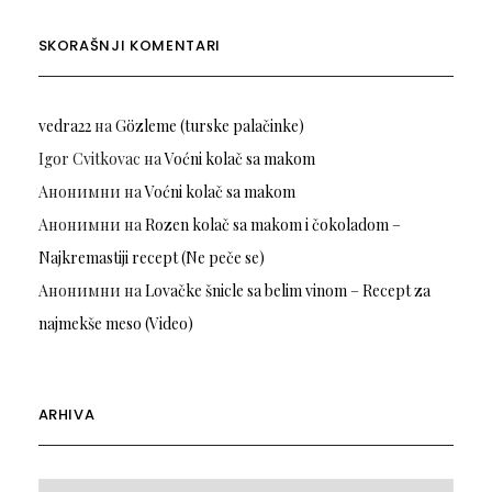
SKORAŠNJI KOMENTARI
vedra22
на
Gözleme (turske palačinke)
Igor Cvitkovac
на
Voćni kolač sa makom
Анонимни
на
Voćni kolač sa makom
Анонимни
на
Rozen kolač sa makom i čokoladom –
Najkremastiji recept (Ne peče se)
Анонимни
на
Lovačke šnicle sa belim vinom – Recept za
najmekše meso (Video)
ARHIVA
Arhiva