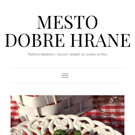
MESTO
DOBRE HRANE
Pažljivo odabrani, ukusni recepti za svaku priliku
Toggle Navigation