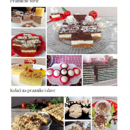
Praznične torte
Kolači za praznike i slave