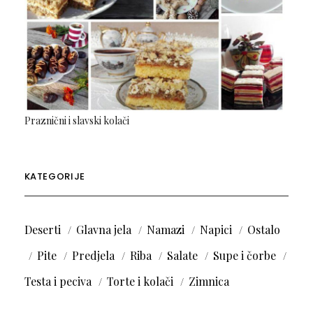
Praznični i slavski kolači
KATEGORIJE
Deserti
Glavna jela
Namazi
Napici
Ostalo
Pite
Predjela
Riba
Salate
Supe i čorbe
Testa i peciva
Torte i kolači
Zimnica