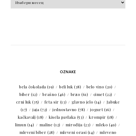
OZNAKE
bela čokolada
(19)
beli luk
(38)
belo vino
(20)
biber
(12)
brašno
(46)
brzo
(61)
cimet
(22)
crni luk
(35)
feta sir
(13)
glavno jelo
(14)
Jabuke
(17)
jaja
(72)
jednostavno
(78)
jogurt
(16)
kačkavalj
(18)
kisela pavlaka
(53)
krompir
(18)
limun
(14)
maline
(12)
mirođija
(23)
mleko
(49)
mleveni biber
(28)
mleveni orasi
(14)
mleveno