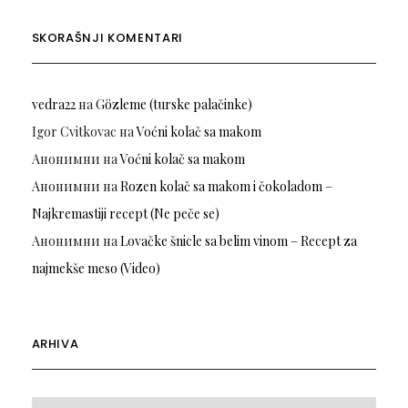
SKORAŠNJI KOMENTARI
vedra22
на
Gözleme (turske palačinke)
Igor Cvitkovac
на
Voćni kolač sa makom
Анонимни
на
Voćni kolač sa makom
Анонимни
на
Rozen kolač sa makom i čokoladom –
Najkremastiji recept (Ne peče se)
Анонимни
на
Lovačke šnicle sa belim vinom – Recept za
najmekše meso (Video)
ARHIVA
Arhiva