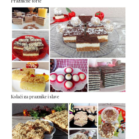
Praznične torte
Kolači za praznike i slave