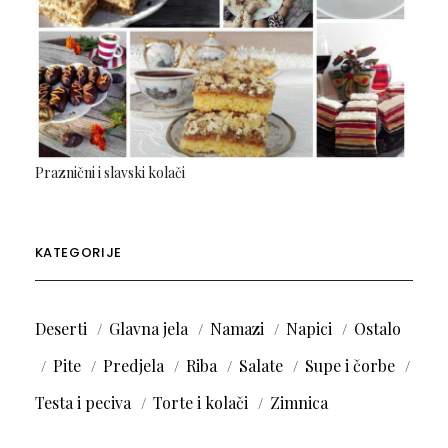
Praznični i slavski kolači
KATEGORIJE
Deserti
Glavna jela
Namazi
Napici
Ostalo
Pite
Predjela
Riba
Salate
Supe i čorbe
Testa i peciva
Torte i kolači
Zimnica