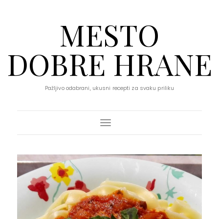
MESTO
DOBRE HRANE
Pažljivo odabrani, ukusni recepti za svaku priliku
Toggle Navigation