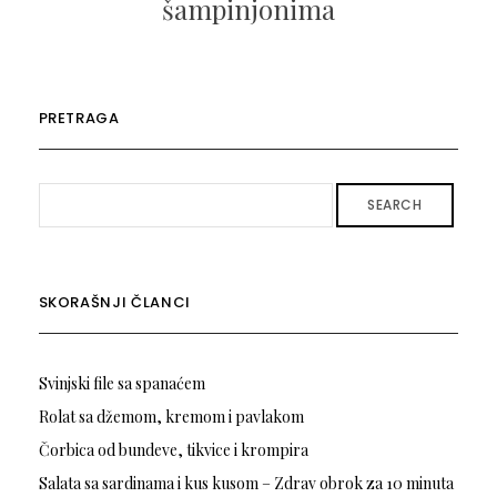
šampinjonima
PRETRAGA
SEARCH
SKORAŠNJI ČLANCI
Svinjski file sa spanaćem
Rolat sa džemom, kremom i pavlakom
Čorbica od bundeve, tikvice i krompira
Salata sa sardinama i kus kusom – Zdrav obrok za 10 minuta