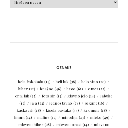
OZNAKE
bela čokolada
(19)
beli luk
(38)
belo vino
(20)
biber
(12)
brašno
(46)
brzo
(61)
cimet
(22)
crni luk
(35)
feta sir
(13)
glavno jelo
(14)
Jabuke
(17)
jaja
(72)
jednostavno
(78)
jogurt
(16)
kačkavalj
(18)
kisela pavlaka
(53)
krompir
(18)
limun
(14)
maline
(12)
mirođija
(23)
mleko
(49)
mleveni biber
(28)
mleveni orasi
(14)
mleveno