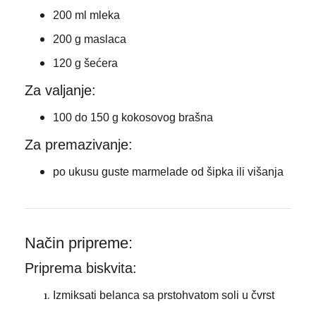
200 ml mleka
200 g maslaca
120 g šećera
Za valjanje:
100 do 150 g kokosovog brašna
Za premazivanje:
po ukusu guste marmelade od šipka ili višanja
Način pripreme:
Priprema biskvita:
Izmiksati belanca sa prstohvatom soli u čvrst