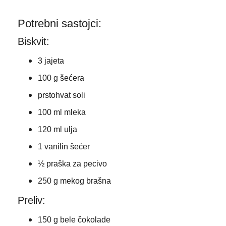
Potrebni sastojci:
Biskvit:
3 jajeta
100 g šećera
prstohvat soli
100 ml mleka
120 ml ulja
1 vanilin šećer
½ praška za pecivo
250 g mekog brašna
Preliv:
150 g bele čokolade