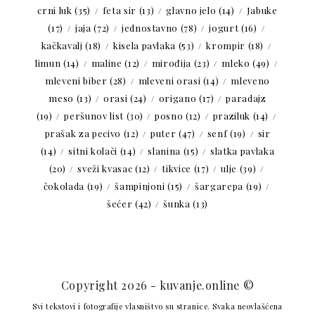
crni luk
(35)
feta sir
(13)
glavno jelo
(14)
Jabuke
(17)
jaja
(72)
jednostavno
(78)
jogurt
(16)
kačkavalj
(18)
kisela pavlaka
(53)
krompir
(18)
limun
(14)
maline
(12)
mirođija
(23)
mleko
(49)
mleveni biber
(28)
mleveni orasi
(14)
mleveno
meso
(13)
orasi
(24)
origano
(17)
paradajz
(19)
peršunov list
(30)
posno
(12)
praziluk
(14)
prašak za pecivo
(12)
puter
(47)
senf
(19)
sir
(14)
sitni kolači
(14)
slanina
(15)
slatka pavlaka
(20)
sveži kvasac
(12)
tikvice
(17)
ulje
(39)
čokolada
(19)
šampinjoni
(15)
šargarepa
(19)
šećer
(42)
šunka
(13)
Copyright 2026 - kuvanje.online ©
Svi tekstovi i fotografije vlasništvo su stranice. Svaka neovlašćena