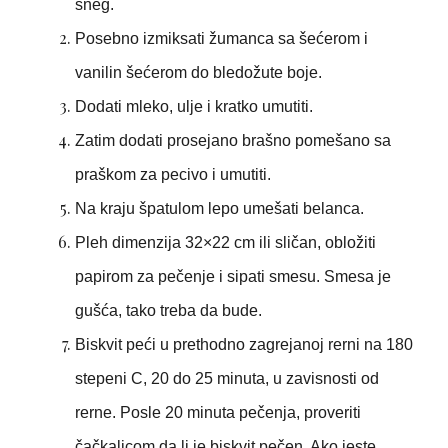
sneg.
Posebno izmiksati žumanca sa šećerom i
vanilin šećerom do bledožute boje.
Dodati mleko, ulje i kratko umutiti.
Zatim dodati prosejano brašno pomešano sa
praškom za pecivo i umutiti.
Na kraju špatulom lepo umešati belanca.
Pleh dimenzija 32×22 cm ili sličan, obložiti
papirom za pečenje i sipati smesu. Smesa je
gušća, tako treba da bude.
Biskvit peći u prethodno zagrejanoj rerni na 180
stepeni C, 20 do 25 minuta, u zavisnosti od
rerne. Posle 20 minuta pečenja, proveriti
čačkalicom da li je biskvit pečen. Ako jeste,