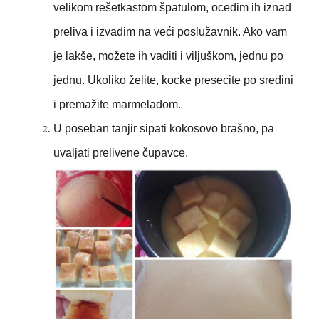
velikom rešetkastom špatulom, ocedim ih iznad
preliva i izvadim na veći poslužavnik. Ako vam
je lakše, možete ih vaditi i viljuškom, jednu po
jednu. Ukoliko želite, kocke presecite po sredini
i premažite marmeladom.
U poseban tanjir sipati kokosovo brašno, pa
uvaljati prelivene čupavce.