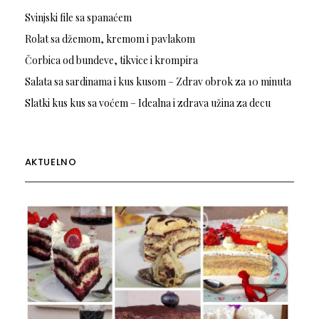
Svinjski file sa spanaćem
Rolat sa džemom, kremom i pavlakom
Čorbica od bundeve, tikvice i krompira
Salata sa sardinama i kus kusom – Zdrav obrok za 10 minuta
Slatki kus kus sa voćem – Idealna i zdrava užina za decu
AKTUELNO