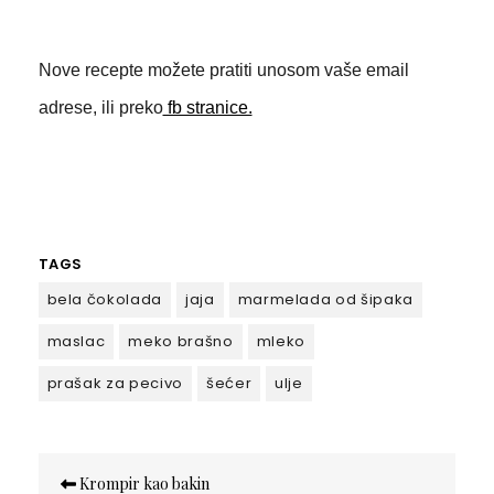
Nove recepte možete pratiti unosom vaše email
adrese, ili preko
fb stranice.
TAGS
bela čokolada
jaja
marmelada od šipaka
maslac
meko brašno
mleko
prašak za pecivo
šećer
ulje
Кретање
Krompir kao bakin