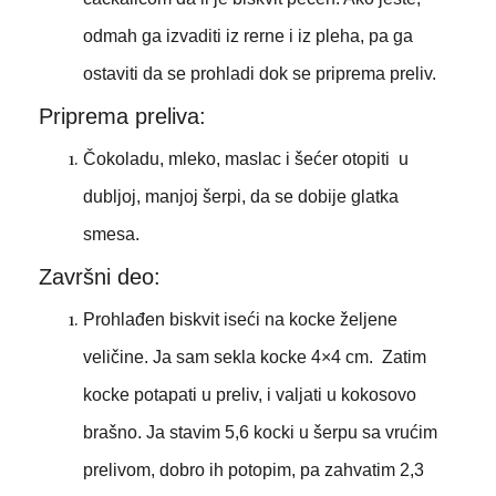
odmah ga izvaditi iz rerne i iz pleha, pa ga
ostaviti da se prohladi dok se priprema preliv.
Priprema preliva:
Čokoladu, mleko, maslac i šećer otopiti u
dubljoj, manjoj šerpi, da se dobije glatka
smesa.
Završni deo:
Prohlađen biskvit iseći na kocke željene
veličine. Ja sam sekla kocke 4×4 cm. Zatim
kocke potapati u preliv, i valjati u kokosovo
brašno. Ja stavim 5,6 kocki u šerpu sa vrućim
prelivom, dobro ih potopim, pa zahvatim 2,3