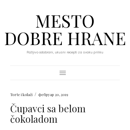
MESTO
DOBRE HRANE
Pažljivo odabrani, ukusni recepti za svaku priliku
Toggle Navigation
/
Torte i kolači
фебруар 20, 2019
Čupavci sa belom
čokoladom