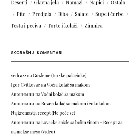
Deserti
Glavna jela
Namazi
Napici
Ostalo
Pite
Predjela
Riba
Salate
Supe i čorbe
Testa i peciva
Torte i kolači
Zimnica
SKORAŠNJI KOMENTARI
vedra22
на
Gözleme (turske palačinke)
Igor Cvitkovac
на
Voćni kolač sa makom
Анонимни
на
Voćni kolač sa makom
Анонимни
на
Rozen kolač sa makom i čokoladom –
Najkremastiji recept (Ne peče se)
Анонимни
на
Lovačke šnicle sa belim vinom – Recept za
najmekše meso (Video)