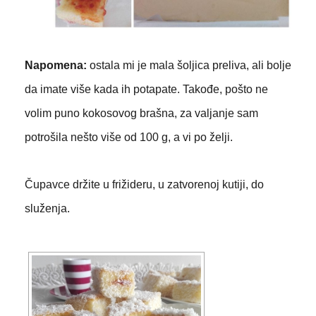
Napomena:
ostala mi je mala šoljica preliva, ali bolje
da imate više kada ih potapate.
Takođe, pošto ne
volim puno kokosovog brašna, za valjanje sam
potrošila nešto više od 100 g, a vi po želji.
Čupavce držite u frižideru, u zatvorenoj kutiji, do
služenja.