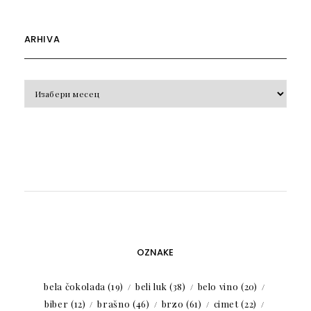
ARHIVA
Arhiva
OZNAKE
bela čokolada
(19)
beli luk
(38)
belo vino
(20)
biber
(12)
brašno
(46)
brzo
(61)
cimet
(22)