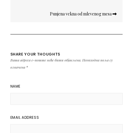
чланка
Punjena vekna od mlevenog mesa
SHARE YOUR THOUGHTS
Ваша адреса е-поште неће бити објављена.
Неопходна поља су
означена
*
NAME
EMAIL ADDRESS