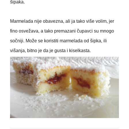
šipaka.
Marmelada nije obavezna, ali ja tako više volim, jer
fino osvežava, a tako premazani čupavci su mnogo
sočniji. Može se koristiti marmelada od šipka, ili
višanja, bitno je da je gusta i kiselkasta.