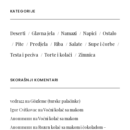
KATEGORIJE
Deserti
Glavna jela
Namazi
Napici
Ostalo
Pite
Predjela
Riba
Salate
Supe i čorbe
Testa i peciva
Torte i kolači
Zimnica
SKORAŠNJI KOMENTARI
vedra22
на
Gözleme (turske palačinke)
Igor Cvitkovac
на
Voćni kolač sa makom
Анонимни
на
Voćni kolač sa makom
Анонимни
на
Rozen kolač sa makom i čokoladom –