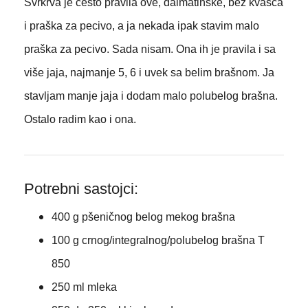
Svrkrva je često pravila ove, dalmatinske, bez kvasca
i praška za pecivo, a ja nekada ipak stavim malo
praška za pecivo. Sada nisam. Ona ih je pravila i sa
više jaja, najmanje 5, 6 i uvek sa belim brašnom. Ja
stavljam manje jaja i dodam malo polubelog brašna.
Ostalo radim kao i ona.
Potrebni sastojci:
400 g pšeničnog belog mekog brašna
100 g crnog/integralnog/polubelog brašna T
850
250 ml mleka