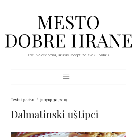
MESTO
DOBRE HRANE
Pažljivo odabrani, ukusni recepti za svaku priliku
Toggle Navigation
/
Testa i peciva
јануар 30, 2019
Dalmatinski uštipci