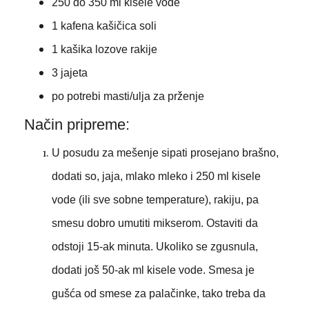
250 do 350 ml kisele vode
1 kafena kašičica soli
1 kašika lozove rakije
3 jajeta
po potrebi masti/ulja za prženje
Način pripreme:
U posudu za mešenje sipati prosejano brašno,
dodati so, jaja, mlako mleko i 250 ml kisele
vode (ili sve sobne temperature), rakiju, pa
smesu dobro umutiti mikserom. Ostaviti da
odstoji 15-ak minuta. Ukoliko se zgusnula,
dodati još 50-ak ml kisele vode. Smesa je
gušća od smese za palačinke, tako treba da