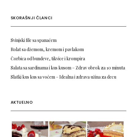
SKORAŠNJI ČLANCI
Svinjski file sa spanaćem
Rolat sa džemom, kremom i pavlakom
Čorbica od bundeve, tikvice i krompira
Salata sa sardinama i kus kusom – Zdrav obrok za 10 minuta
Slatki kus kus sa voćem – Idealna i zdrava užina za decu
AKTUELNO