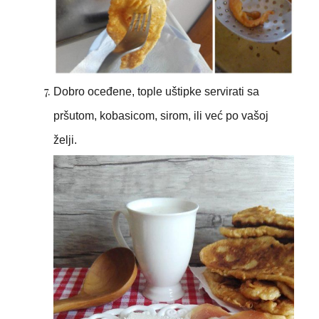
Dobro oceđene, tople uštipke servirati sa
pršutom, kobasicom, sirom, ili već po vašoj
želji.