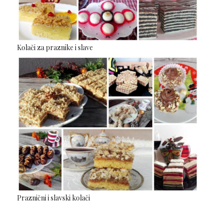
Kolači za praznike i slave
Praznični i slavski kolači