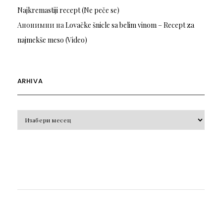
Najkremastiji recept (Ne peče se)
Анонимни
на
Lovačke šnicle sa belim vinom – Recept za
najmekše meso (Video)
ARHIVA
Arhiva