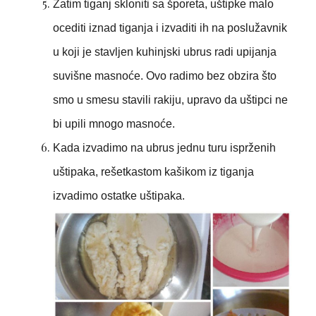
Zatim tiganj skloniti sa šporeta, uštipke malo
ocediti iznad tiganja i izvaditi ih na poslužavnik
u koji je stavljen kuhinjski ubrus radi upijanja
suvišne masnoće. Ovo radimo bez obzira što
smo u smesu stavili rakiju, upravo da uštipci ne
bi upili mnogo masnoće.
Kada izvadimo na ubrus jednu turu isprženih
uštipaka, rešetkastom kašikom iz tiganja
izvadimo ostatke uštipaka.