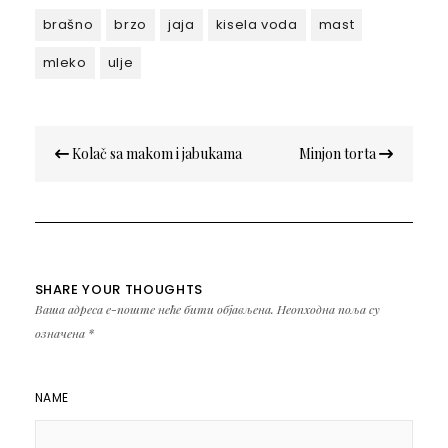
brašno
brzo
jaja
kisela voda
mast
mleko
ulje
Кретање
Kolač sa makom i jabukama
Minjon torta
чланка
SHARE YOUR THOUGHTS
Ваша адреса е-поште неће бити објављена.
Неопходна поља су
означена
*
NAME