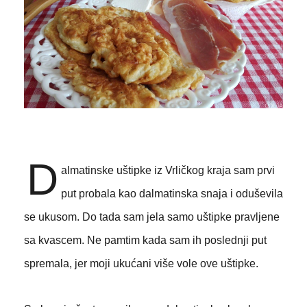
D
almatinske uštipke iz Vrličkog kraja sam prvi
put probala kao dalmatinska snaja i oduševila
se ukusom. Do tada sam jela samo uštipke pravljene
sa kvascem. Ne pamtim kada sam ih poslednji put
spremala, jer moji ukućani više vole ove uštipke.