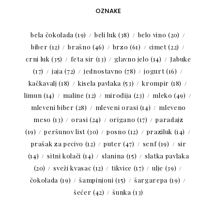
OZNAKE
bela čokolada
(19)
beli luk
(38)
belo vino
(20)
biber
(12)
brašno
(46)
brzo
(61)
cimet
(22)
crni luk
(35)
feta sir
(13)
glavno jelo
(14)
Jabuke
(17)
jaja
(72)
jednostavno
(78)
jogurt
(16)
kačkavalj
(18)
kisela pavlaka
(53)
krompir
(18)
limun
(14)
maline
(12)
mirođija
(23)
mleko
(49)
mleveni biber
(28)
mleveni orasi
(14)
mleveno
meso
(13)
orasi
(24)
origano
(17)
paradajz
(19)
peršunov list
(30)
posno
(12)
praziluk
(14)
prašak za pecivo
(12)
puter
(47)
senf
(19)
sir
(14)
sitni kolači
(14)
slanina
(15)
slatka pavlaka
(20)
sveži kvasac
(12)
tikvice
(17)
ulje
(39)
čokolada
(19)
šampinjoni
(15)
šargarepa
(19)
šećer
(42)
šunka
(13)