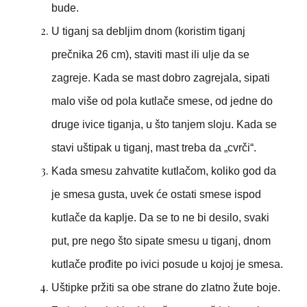
bude.
U tiganj sa debljim dnom (koristim tiganj
prečnika 26 cm), staviti mast ili ulje da se
zagreje. Kada se mast dobro zagrejala, sipati
malo više od pola kutlače smese, od jedne do
druge ivice tiganja, u što tanjem sloju. Kada se
stavi uštipak u tiganj, mast treba da „cvrči“.
Kada smesu zahvatite kutlačom, koliko god da
je smesa gusta, uvek će ostati smese ispod
kutlače da kaplje. Da se to ne bi desilo, svaki
put, pre nego što sipate smesu u tiganj, dnom
kutlače prođite po ivici posude u kojoj je smesa.
Uštipke pržiti sa obe strane do zlatno žute boje.