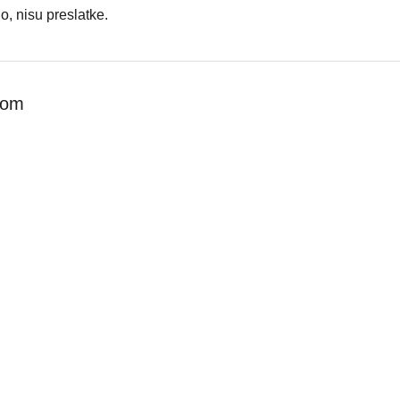
o, nisu preslatke.
dom