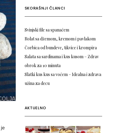
SKORAŠNJI ČLANCI
Svinjski file sa spanaćem
Rolat sa džemom, kremom i pavlakom
Čorbica od bundeve, tikvice i krompira
Salata sa sardinama i kus kusom – Zdrav
obrok za 10 minuta
Slatki kus kus sa voćem – Idealna i zdrava
užina za decu
AKTUELNO
 je