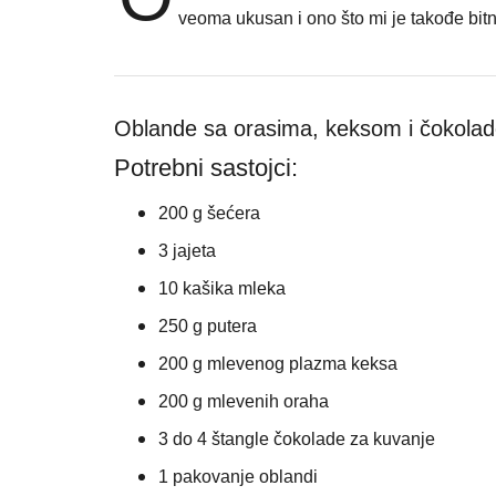
veoma ukusan i ono što mi je takođe bitn
Oblande sa orasima, keksom i čokola
Potrebni sastojci:
200 g šećera
3 jajeta
10 kašika mleka
250 g putera
200 g mlevenog plazma keksa
200 g mlevenih oraha
3 do 4 štangle čokolade za kuvanje
1 pakovanje oblandi