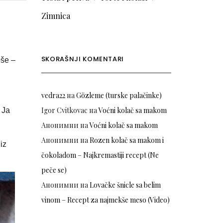
Zimnica
SKORAŠNJI KOMENTARI
oše –
vedra22
на
Gözleme (turske palačinke)
Igor Cvitkovac
на
Voćni kolač sa makom
 Ja
Анонимни
на
Voćni kolač sa makom
Анонимни
на
Rozen kolač sa makom i
iz
čokoladom – Najkremastiji recept (Ne
peče se)
Анонимни
на
Lovačke šnicle sa belim
vinom – Recept za najmekše meso (Video)