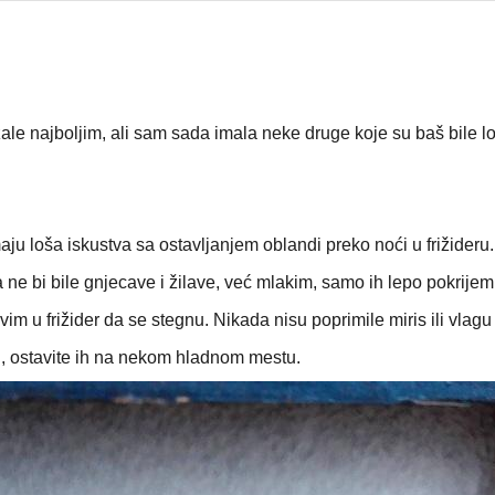
ale najboljim, ali sam sada imala neke druge koje su baš bile l
 loša iskustva sa ostavljanjem oblandi preko noći u frižideru.
ne bi bile gnjecave i žilave, već mlakim, samo ih lepo pokrijem
 u frižider da se stegnu. Nikada nisu poprimile miris ili vlagu 
siti, ostavite ih na nekom hladnom mestu.