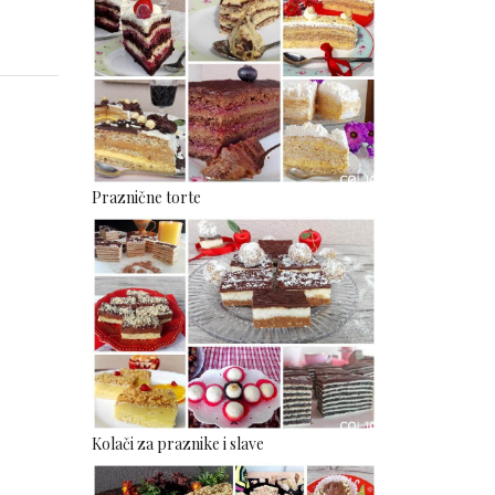
Praznične torte
Kolači za praznike i slave