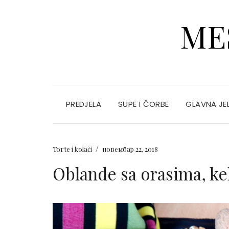
ME
PREDJELA
SUPE I ČORBE
GLAVNA JE
/
Torte i kolači
новембар 22, 2018
Oblande sa orasima, k