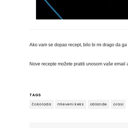
Ako vam se dopao recept, bilo bi mi drago da ga p
Nove recepte možete pratiti unosom vaše email a
TAGS
čokolada
mleveni keks
oblande
orasi
Кретање