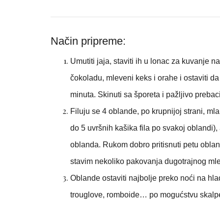
Način pripreme:
Umutiti jaja, staviti ih u lonac za kuvanje na
čokoladu, mleveni keks i orahe i ostaviti d
minuta. Skinuti sa šporeta i pažljivo prebaci
Filuju se 4 oblande, po krupnijoj strani, mla
do 5 uvršnih kašika fila po svakoj oblandi),
oblanda. Rukom dobro pritisnuti petu obland
stavim nekoliko pakovanja dugotrajnog mle
Oblande ostaviti najbolje preko noći na hla
trouglove, romboide… po mogućstvu skalp