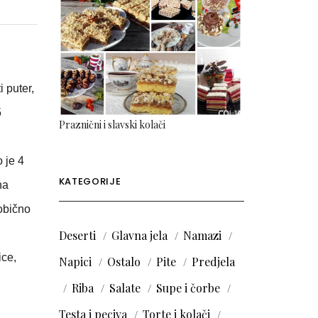
i puter,
5
Praznični i slavski kolači
o je 4
KATEGORIJE
na
 obično
Deserti
Glavna jela
Namazi
ice,
Napici
Ostalo
Pite
Predjela
Riba
Salate
Supe i čorbe
Testa i peciva
Torte i kolači