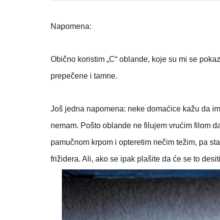
Napomena:
Obično koristim „C“ oblande, koje su mi se pokaz
prepečene i tamne.
Još jedna napomena: neke domaćice kažu da imaju
nemam. Pošto oblande ne filujem vrućim filom da 
pamučnom krpom i opteretim nečim težim, pa stavim
frižidera. Ali, ako se ipak plašite da će se to de