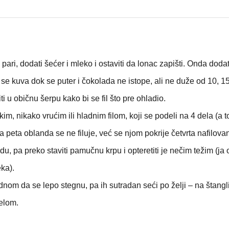
 pari, dodati šećer i mleko i ostaviti da lonac zapišti. Onda dodat
a se kuva dok se puter i čokolada ne istope, ali ne duže od 10, 1
ti u običnu šerpu kako bi se fil što pre ohladio.
kim, nikako vrućim ili hladnim filom, koji se podeli na 4 dela (a t
 a peta oblanda se ne filuje, već se njom pokrije četvrta nafilova
u, pa preko staviti pamučnu krpu i opteretiti je nečim težim (ja
ka).
dnom da se lepo stegnu, pa ih sutradan seći po želji – na štangl
elom.