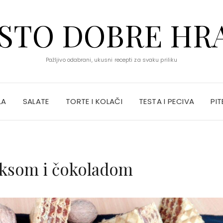
STO DOBRE HR
Pažljivo odabrani, ukusni recepti za svaku priliku
LA
SALATE
TORTE I KOLAČI
TESTA I PECIVA
PIT
eksom i čokoladom