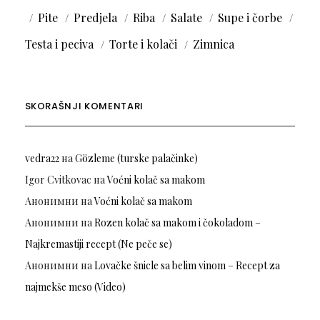
Pite
Predjela
Riba
Salate
Supe i čorbe
Testa i peciva
Torte i kolači
Zimnica
SKORAŠNJI KOMENTARI
vedra22
на
Gözleme (turske palačinke)
Igor Cvitkovac
на
Voćni kolač sa makom
Анонимни
на
Voćni kolač sa makom
Анонимни
на
Rozen kolač sa makom i čokoladom –
Najkremastiji recept (Ne peče se)
Анонимни
на
Lovačke šnicle sa belim vinom – Recept za
najmekše meso (Video)