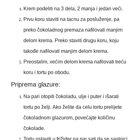
Krem podeliti na 3 dela, 2 manja i jedan veći.
Prvu koru staviti na tacnu za posluženje, pa
preko čokoladnog premaza nafilovati manjim
delom krema. Preko staviti drugu koru, koju
takođe nafilovati manjim delom krema.
Preostalim, većim delom krema nafilovati treću
koru i tortu po obodu.
Priprema glazure:
Na pari otopiti čokoladu, ulje i puter i išarati
tortu po želji. Ako želite da celu tortu prelijete
čokoladnom glazurom, povećajte količinu
čokolade.
Tortu ostaviti u frižider na par sati da se sastojci