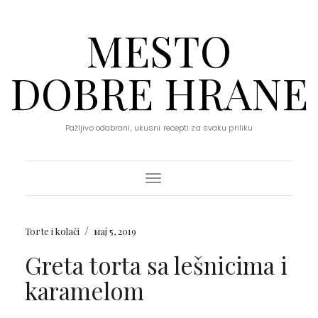
MESTO
DOBRE HRANE
Pažljivo odabrani, ukusni recepti za svaku priliku
Toggle Navigation
/
Torte i kolači
мај 5, 2019
Greta torta sa lešnicima i
karamelom