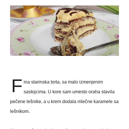
F
ina starinska torta, sa malo izmenjenim
sastojcima. U kore sam umesto oraha stavila
pečene lešnike, a u krem dodala mlečne karamele sa
lešnikom.