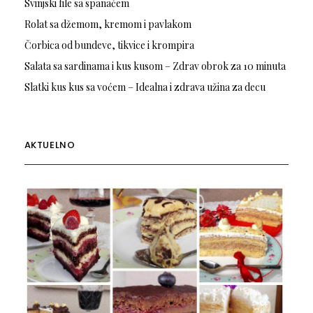
Svinjski file sa spanaćem
Rolat sa džemom, kremom i pavlakom
Čorbica od bundeve, tikvice i krompira
Salata sa sardinama i kus kusom – Zdrav obrok za 10 minuta
Slatki kus kus sa voćem – Idealna i zdrava užina za decu
AKTUELNO