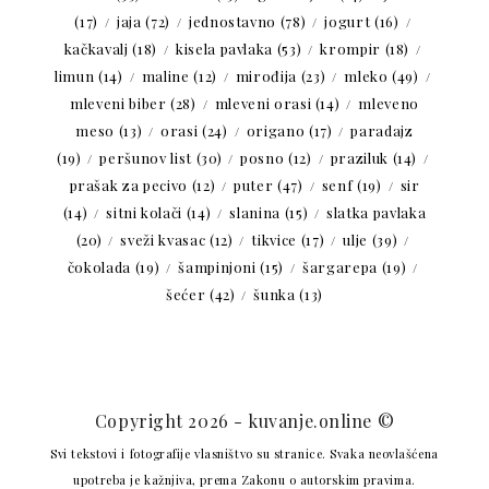
(17)
jaja
(72)
jednostavno
(78)
jogurt
(16)
kačkavalj
(18)
kisela pavlaka
(53)
krompir
(18)
limun
(14)
maline
(12)
mirođija
(23)
mleko
(49)
mleveni biber
(28)
mleveni orasi
(14)
mleveno
meso
(13)
orasi
(24)
origano
(17)
paradajz
(19)
peršunov list
(30)
posno
(12)
praziluk
(14)
prašak za pecivo
(12)
puter
(47)
senf
(19)
sir
(14)
sitni kolači
(14)
slanina
(15)
slatka pavlaka
(20)
sveži kvasac
(12)
tikvice
(17)
ulje
(39)
čokolada
(19)
šampinjoni
(15)
šargarepa
(19)
šećer
(42)
šunka
(13)
Copyright 2026 - kuvanje.online ©
Svi tekstovi i fotografije vlasništvo su stranice. Svaka neovlašćena
upotreba je kažnjiva, prema Zakonu o autorskim pravima.