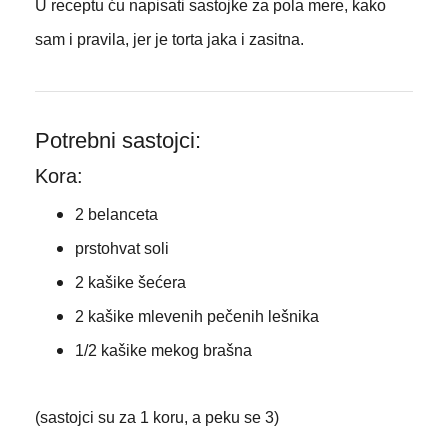
U receptu ću napisati sastojke za pola mere, kako
sam i pravila, jer je torta jaka i zasitna.
Potrebni sastojci:
Kora:
2 belanceta
prstohvat soli
2 kašike šećera
2 kašike mlevenih pečenih lešnika
1/2 kašike mekog brašna
(sastojci su za 1 koru, a peku se 3)