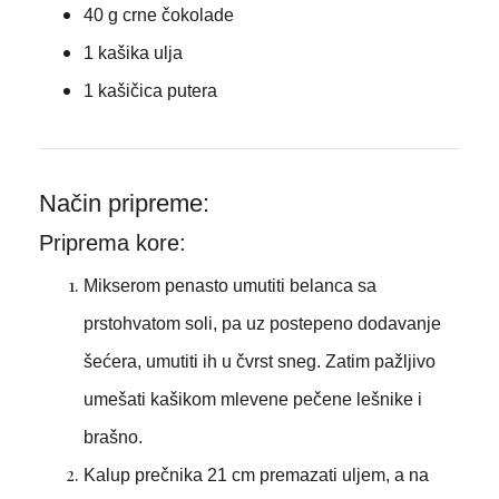
40 g crne čokolade
1 kašika ulja
1 kašičica putera
Način pripreme:
Priprema kore:
Mikserom penasto umutiti belanca sa
prstohvatom soli, pa uz postepeno dodavanje
šećera, umutiti ih u čvrst sneg. Zatim pažljivo
umešati kašikom mlevene pečene lešnike i
brašno.
Kalup prečnika 21 cm premazati uljem, a na