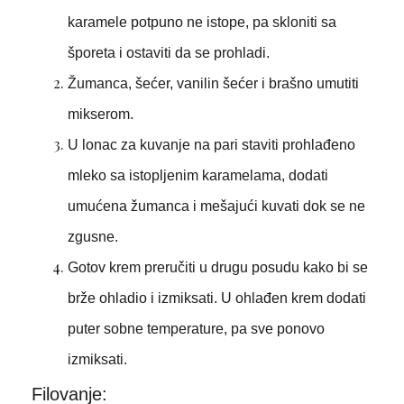
karamele potpuno ne istope, pa skloniti sa
šporeta i ostaviti da se prohladi.
Žumanca, šećer, vanilin šećer i brašno umutiti
mikserom.
U lonac za kuvanje na pari staviti prohlađeno
mleko sa istopljenim karamelama, dodati
umućena žumanca i mešajući kuvati dok se ne
zgusne.
Gotov krem preručiti u drugu posudu kako bi se
brže ohladio i izmiksati. U ohlađen krem dodati
puter sobne temperature, pa sve ponovo
izmiksati.
Filovanje: