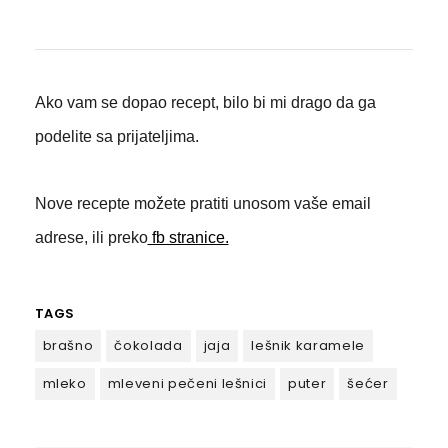
Ako vam se dopao recept, bilo bi mi drago da ga
podelite sa prijateljima.
Nove recepte možete pratiti unosom vaše email
adrese, ili preko
fb stranice.
TAGS
brašno
čokolada
jaja
lešnik karamele
mleko
mleveni pečeni lešnici
puter
šećer