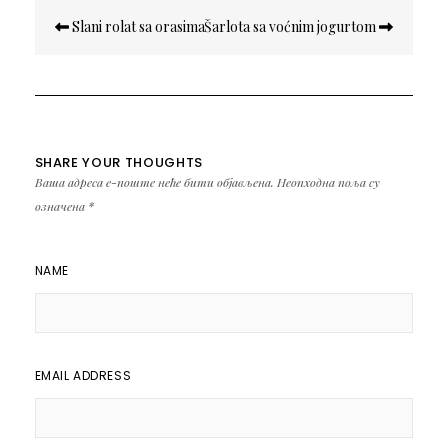
Кретање
Slani rolat sa orasima
Šarlota sa voćnim jogurtom
чланка
SHARE YOUR THOUGHTS
Ваша адреса е-поште неће бити објављена.
Неопходна поља су
означена
*
NAME
EMAIL ADDRESS