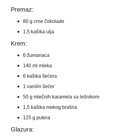
Premaz:
80 g crne čokolade
1,5 kašika ulja
Krem:
6 žumanaca
140 ml mleka
6 kašika šećera
1 vanilin šećer
50 g mlečnih karamela sa lešnikom
1,5 kašika mekog brašna
125 g putera
Glazura: