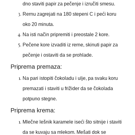
dno staviti papir za pečenje i izručiti smesu.
Rernu zagrejati na 180 stepeni C i peći koru
oko 20 minuta.
Na isti način pripremiti i preostale 2 kore.
Pečene kore izvaditi iz rerne, skinuti papir za
pečenje i ostaviti da se prohlade.
Priprema premaza:
Na pari istopiti čokoladu i ulje, pa svaku koru
premazati i staviti u frižider da se čokolada
potpuno stegne.
Priprema krema:
Mlečne lešnik karamele iseći što sitnije i staviti
da se kuvaju sa mlekom. Mešati dok se