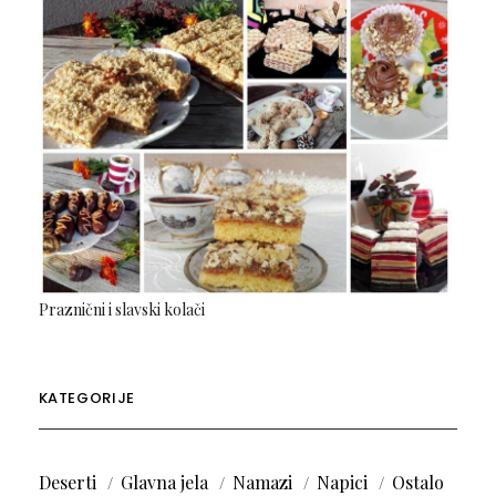
Praznični i slavski kolači
KATEGORIJE
Deserti
Glavna jela
Namazi
Napici
Ostalo