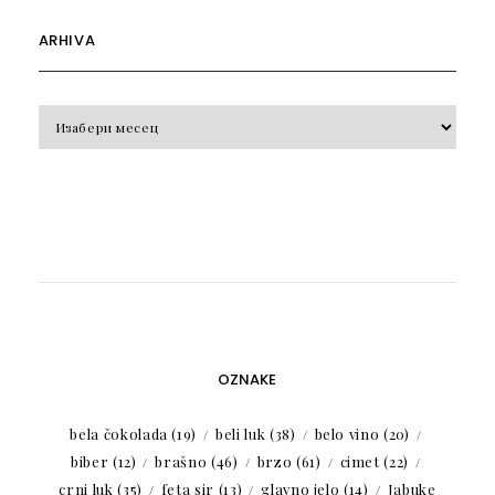
ARHIVA
Arhiva
OZNAKE
bela čokolada
(19)
beli luk
(38)
belo vino
(20)
biber
(12)
brašno
(46)
brzo
(61)
cimet
(22)
crni luk
(35)
feta sir
(13)
glavno jelo
(14)
Jabuke