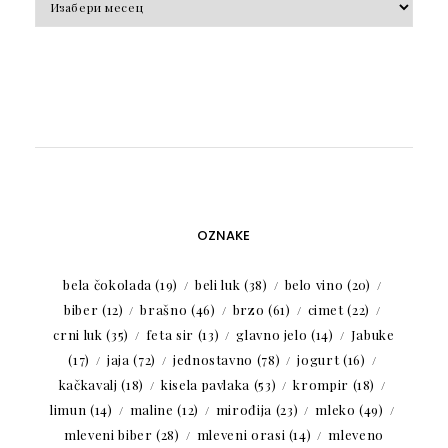
OZNAKE
bela čokolada
(19)
beli luk
(38)
belo vino
(20)
biber
(12)
brašno
(46)
brzo
(61)
cimet
(22)
crni luk
(35)
feta sir
(13)
glavno jelo
(14)
Jabuke
(17)
jaja
(72)
jednostavno
(78)
jogurt
(16)
kačkavalj
(18)
kisela pavlaka
(53)
krompir
(18)
limun
(14)
maline
(12)
mirođija
(23)
mleko
(49)
mleveni biber
(28)
mleveni orasi
(14)
mleveno