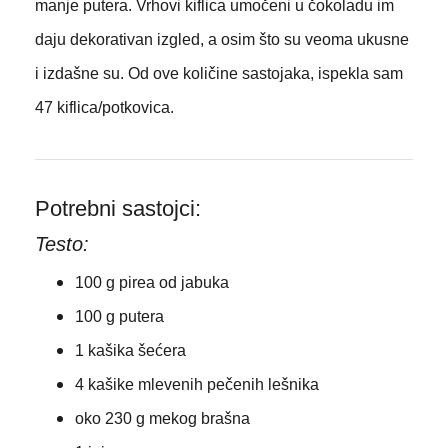
manje putera. Vrhovi kiflica umočeni u čokoladu im
daju dekorativan izgled, a osim što su veoma ukusne
i izdašne su. Od ove količine sastojaka, ispekla sam
47 kiflica/potkovica.
Potrebni sastojci:
Testo:
100 g pirea od jabuka
100 g putera
1 kašika šećera
4 kašike mlevenih pečenih lešnika
oko 230 g mekog brašna