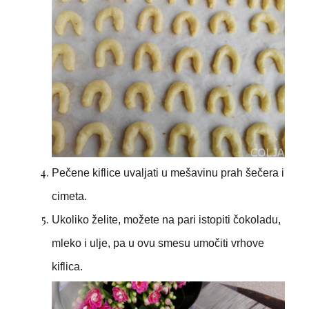
Pečene kiflice uvaljati u mešavinu prah šečera i
cimeta.
Ukoliko želite, možete na pari istopiti čokoladu,
mleko i ulje, pa u ovu smesu umočiti vrhove
kiflica.