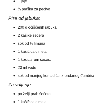
1 jaje
½ praška za pecivo
PIre od jabuka:
200 g očišćenih jabuka
2 kašike šećera
sok od ½ limuna
1 kašičica cimeta
1 kesica rum šećera
20 ml vode
sok od manjeg komadića izrendanog đumbira
Za valjanje:
po želji prah šećera
1 kašičica cimeta