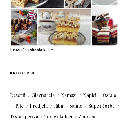
Praznični i slavski kolači
KATEGORIJE
Deserti
Glavna jela
Namazi
Napici
Ostalo
Pite
Predjela
Riba
Salate
Supe i čorbe
Testa i peciva
Torte i kolači
Zimnica