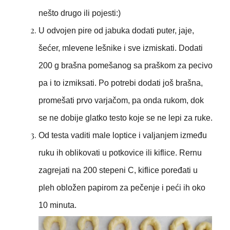
nešto drugo ili pojesti:)
U odvojen pire od jabuka dodati puter, jaje,
šećer, mlevene lešnike i sve izmiskati. Dodati
200 g brašna pomešanog sa praškom za pecivo
pa i to izmiksati. Po potrebi dodati još brašna,
promešati prvo varjačom, pa onda rukom, dok
se ne dobije glatko testo koje se ne lepi za ruke.
Od testa vaditi male loptice i valjanjem između
ruku ih oblikovati u potkovice ili kiflice. Rernu
zagrejati na 200 stepeni C, kiflice poređati u
pleh obložen papirom za pečenje i peći ih oko
10 minuta.