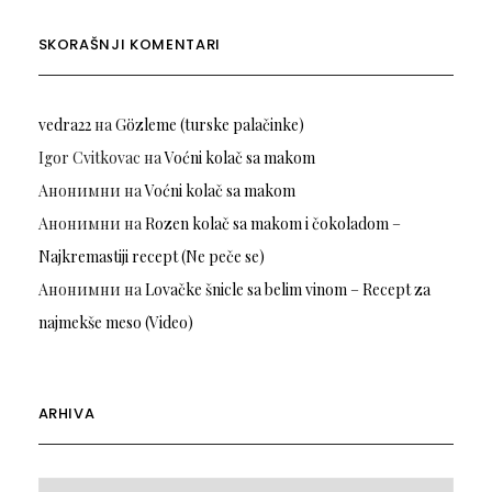
SKORAŠNJI KOMENTARI
vedra22
на
Gözleme (turske palačinke)
Igor Cvitkovac
на
Voćni kolač sa makom
Анонимни
на
Voćni kolač sa makom
Анонимни
на
Rozen kolač sa makom i čokoladom –
Najkremastiji recept (Ne peče se)
Анонимни
на
Lovačke šnicle sa belim vinom – Recept za
najmekše meso (Video)
ARHIVA
Arhiva