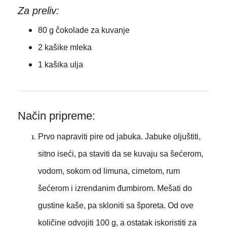
Za preliv:
80 g čokolade za kuvanje
2 kašike mleka
1 kašika ulja
Način pripreme:
Prvo napraviti pire od jabuka. Jabuke oljuštiti,
sitno iseći, pa staviti da se kuvaju sa šećerom,
vodom, sokom od limuna, cimetom, rum
šećerom i izrendanim đumbirom. Mešati do
gustine kaše, pa skloniti sa šporeta. Od ove
količine odvojiti 100 g, a ostatak iskoristiti za