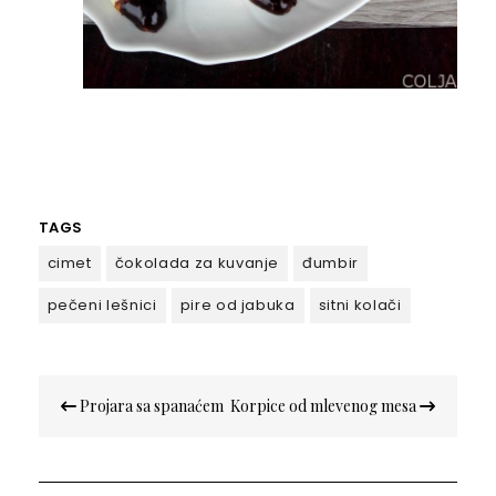
TAGS
cimet
čokolada za kuvanje
đumbir
pečeni lešnici
pire od jabuka
sitni kolači
Кретање
Projara sa spanaćem
Korpice od mlevenog mesa
чланка