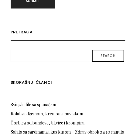
PRETRAGA
SEARCH
SKORAŠNJI ČLANCI
Svinjski file sa spanaćem
Rolat sa džemom, kremom i pavlakom
Čorbica od bundeve, tikvice i krompira
Salata sa sardinama i kus kusom – Zdrav obrok za 10 minuta