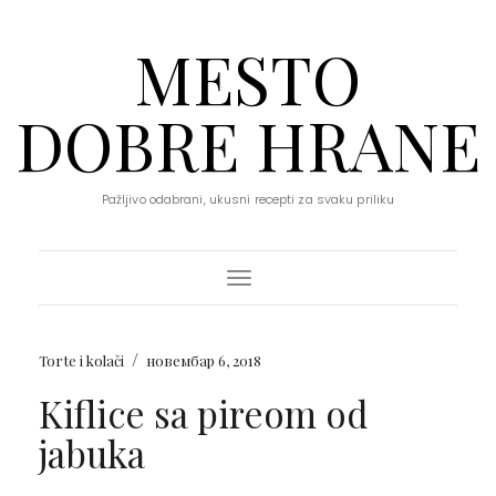
MESTO
DOBRE HRANE
Pažljivo odabrani, ukusni recepti za svaku priliku
Toggle Navigation
/
Torte i kolači
новембар 6, 2018
Kiflice sa pireom od
jabuka