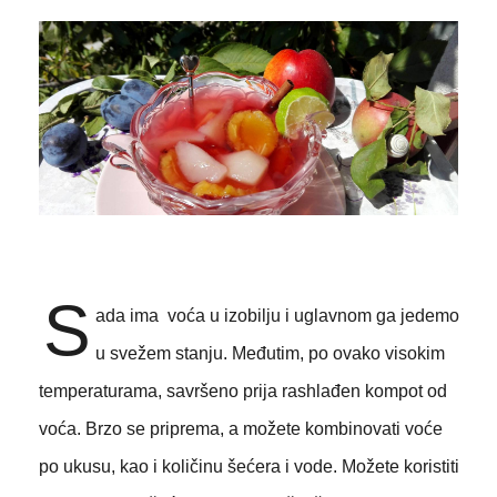
S
ada ima voća u izobilju i uglavnom ga jedemo
u svežem stanju. Međutim, po ovako visokim
temperaturama, savršeno prija rashlađen kompot od
voća. Brzo se priprema, a možete kombinovati voće
po ukusu, kao i količinu šećera i vode. Možete koristiti