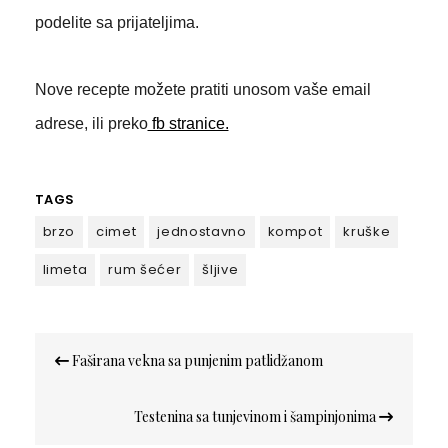
podelite sa prijateljima.
Nove recepte možete pratiti unosom vaše email
adrese, ili preko
fb stranice.
TAGS
brzo
cimet
jednostavno
kompot
kruške
limeta
rum šećer
šljive
Кретање
Faširana vekna sa punjenim patlidžanom
чланка
Testenina sa tunjevinom i šampinjonima