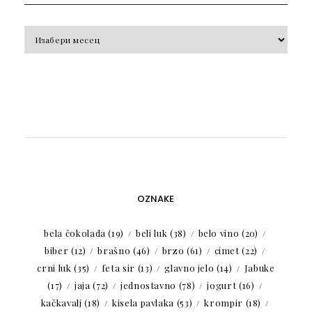
Arhiva
OZNAKE
bela čokolada
(19)
beli luk
(38)
belo vino
(20)
biber
(12)
brašno
(46)
brzo
(61)
cimet
(22)
crni luk
(35)
feta sir
(13)
glavno jelo
(14)
Jabuke
(17)
jaja
(72)
jednostavno
(78)
jogurt
(16)
kačkavalj
(18)
kisela pavlaka
(53)
krompir
(18)