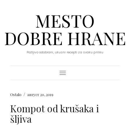
MESTO
DOBRE HRANE
Pažljivo odabrani, ukusni recepti za svaku priliku
Toggle Navigation
/
Ostalo
август 20, 2019
Kompot od krušaka i
šljiva