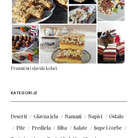
Praznični i slavski kolači
KATEGORIJE
Deserti
Glavna jela
Namazi
Napici
Ostalo
Pite
Predjela
Riba
Salate
Supe i čorbe