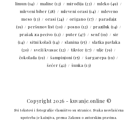
limun
(14)
maline
(12)
mirođija
(23)
mleko
(49)
mleveni biber
(28)
mleveni orasi
(14)
mleveno
meso
(13)
orasi
(24)
origano
(17)
paradajz
(19)
peršunov list
(30)
posno
(12)
praziluk
(14)
prašak za pecivo
(12)
puter
(47)
senf
(19)
sir
(14)
sitni kolači
(14)
slanina
(15)
slatka pavlaka
(20)
sveži kvasac
(12)
tikvice
(17)
ulje
(39)
čokolada
(19)
šampinjoni
(15)
šargarepa
(19)
šećer
(42)
šunka
(13)
Copyright 2026 - kuvanje.online ©
Svi tekstovi i fotografije vlasništvo su stranice. Svaka neovlašćena
upotreba je kažnjiva, prema Zakonu o autorskim pravima.