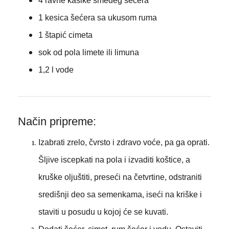
4 ravne kašike smeđeg šećera
1 kesica šećera sa ukusom ruma
1 štapić cimeta
sok od pola limete ili limuna
1,2 l vode
Način pripreme:
Izabrati zrelo, čvrsto i zdravo voće, pa ga oprati.
Šljive iscepkati na pola i izvaditi koštice, a
kruške oljuštiti, preseći na četvrtine, odstraniti
središnji deo sa semenkama, iseći na kriške i
staviti u posudu u kojoj će se kuvati.