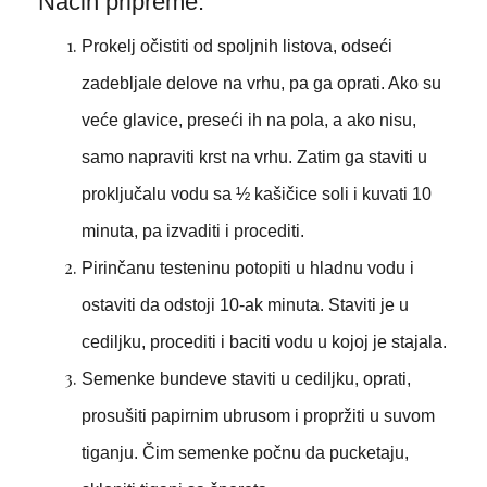
Način pripreme:
Prokelj očistiti od spoljnih listova, odseći
zadebljale delove na vrhu, pa ga oprati. Ako su
veće glavice, preseći ih na pola, a ako nisu,
samo napraviti krst na vrhu. Zatim ga staviti u
proključalu vodu sa ½ kašičice soli i kuvati 10
minuta, pa izvaditi i procediti.
Pirinčanu testeninu potopiti u hladnu vodu i
ostaviti da odstoji 10-ak minuta. Staviti je u
cediljku, procediti i baciti vodu u kojoj je stajala.
Semenke bundeve staviti u cediljku, oprati,
prosušiti papirnim ubrusom i propržiti u suvom
tiganju. Čim semenke počnu da pucketaju,