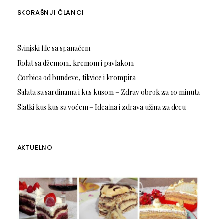
SKORAŠNJI ČLANCI
Svinjski file sa spanaćem
Rolat sa džemom, kremom i pavlakom
Čorbica od bundeve, tikvice i krompira
Salata sa sardinama i kus kusom – Zdrav obrok za 10 minuta
Slatki kus kus sa voćem – Idealna i zdrava užina za decu
AKTUELNO