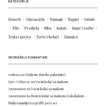
KATEGORIJE
Deserti
Glavna jela
Namazi
Napici
Ostalo
Pite
Predjela
Riba
Salate
Supe i čorbe
Testa i peciva
Torte i kolači
Zimnica
SKORAŠNJI KOMENTARI
vedra22
на
Gözleme (turske palačinke)
Igor Cvitkovac
на
Voćni kolač sa makom
Анонимни
на
Voćni kolač sa makom
Анонимни
на
Rozen kolač sa makom i čokoladom –
Najkremastiji recept (Ne peče se)