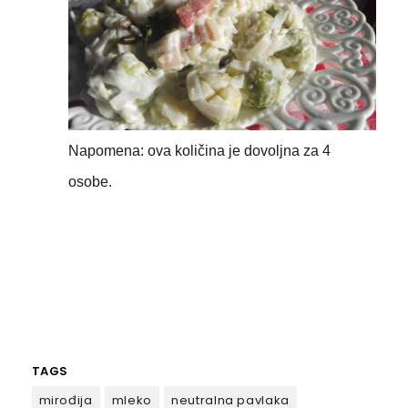
Napomena: ova količina je dovoljna za 4
osobe.
TAGS
mirođija
mleko
neutralna pavlaka