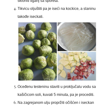
skloniti tiganj sa šporeta.
Tikvicu oljuštiti pa je iseći na kockice, a slaninu
takođe iseckati.
Oceđenu testeninu staviti u proključalu vodu sa
kašičicom soli, kuvati 5 minuta, pa je procediti.
Na zagrejanom ulju propržiti očišćen i iseckan