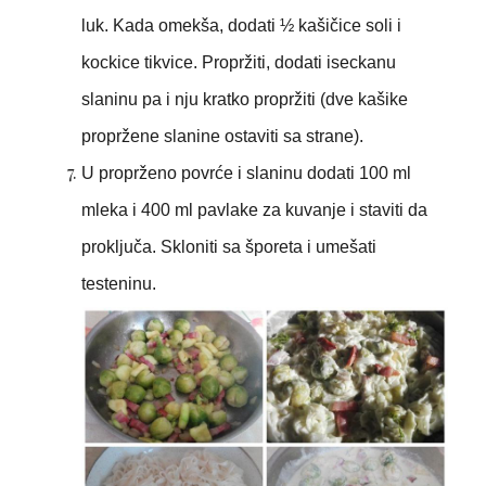
luk. Kada omekša, dodati ½ kašičice soli i
kockice tikvice. Propržiti, dodati iseckanu
slaninu pa i nju kratko propržiti (dve kašike
propržene slanine ostaviti sa strane).
U proprženo povrće i slaninu dodati 100 ml
mleka i 400 ml pavlake za kuvanje i staviti da
proključa. Skloniti sa šporeta i umešati
testeninu.