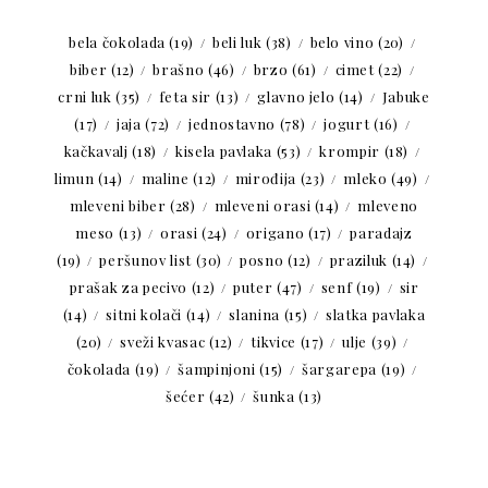
bela čokolada
(19)
beli luk
(38)
belo vino
(20)
biber
(12)
brašno
(46)
brzo
(61)
cimet
(22)
crni luk
(35)
feta sir
(13)
glavno jelo
(14)
Jabuke
(17)
jaja
(72)
jednostavno
(78)
jogurt
(16)
kačkavalj
(18)
kisela pavlaka
(53)
krompir
(18)
limun
(14)
maline
(12)
mirođija
(23)
mleko
(49)
mleveni biber
(28)
mleveni orasi
(14)
mleveno
meso
(13)
orasi
(24)
origano
(17)
paradajz
(19)
peršunov list
(30)
posno
(12)
praziluk
(14)
prašak za pecivo
(12)
puter
(47)
senf
(19)
sir
(14)
sitni kolači
(14)
slanina
(15)
slatka pavlaka
(20)
sveži kvasac
(12)
tikvice
(17)
ulje
(39)
čokolada
(19)
šampinjoni
(15)
šargarepa
(19)
šećer
(42)
šunka
(13)