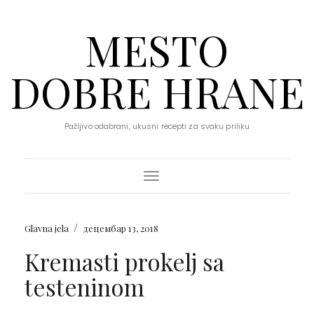
MESTO
DOBRE HRANE
Pažljivo odabrani, ukusni recepti za svaku priliku
Toggle Navigation
/
Glavna jela
децембар 13, 2018
Kremasti prokelj sa
testeninom