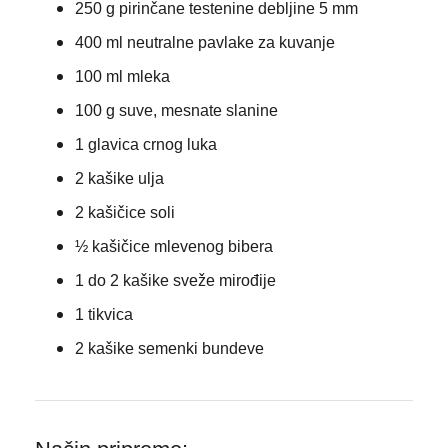
250 g pirinčane testenine debljine 5 mm
400 ml neutralne pavlake za kuvanje
100 ml mleka
100 g suve, mesnate slanine
1 glavica crnog luka
2 kašike ulja
2 kašičice soli
½ kašičice mlevenog bibera
1 do 2 kašike sveže mirođije
1 tikvica
2 kašike semenki bundeve