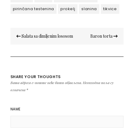
pirinčana testenina
prokelj
slanina
tikvice
Кретање
Salata sa dimljenim lososom
Baron torta
чланка
SHARE YOUR THOUGHTS
Ваша адреса е-поште неће бити објављена.
Неопходна поља су
означена
*
NAME