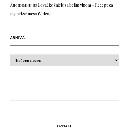
Анонимни
на
Lovačke šnicle sa belim vinom – Recept za
najmekše meso (Video)
ARHIVA
Arhiva
OZNAKE