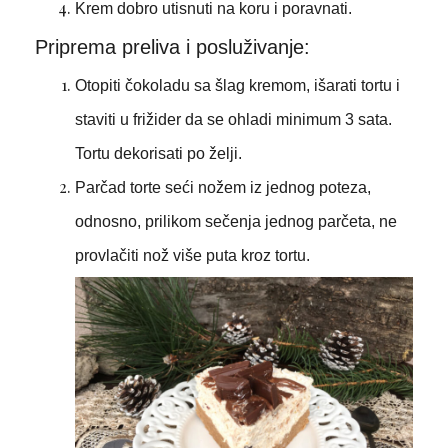
Krem dobro utisnuti na koru i poravnati.
Priprema preliva i posluživanje:
Otopiti čokoladu sa šlag kremom, išarati tortu i
staviti u frižider da se ohladi minimum 3 sata.
Tortu dekorisati po želji.
Parčad torte seći nožem iz jednog poteza,
odnosno, prilikom sečenja jednog parčeta, ne
provlačiti nož više puta kroz tortu.