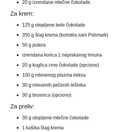
20 g izrendane mlečne čokolade
Za krem:
125 g otopljene bele čokolade
350 g šlag krema (koristila sam Polimark)
50 g putera
izrendana korica 1 neprskanog limuna
20 g kuglica crne čokolade (opciono)
100 g mlevenog plazma keksa
30 g mlevenih pečenih lešnika
30 g brusnica (opciono)
Za preliv:
30 g otopljene mlečne čokolade
1 kašika šlag krema