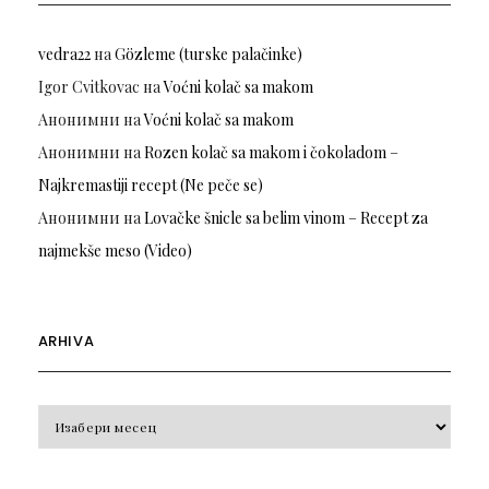
vedra22
на
Gözleme (turske palačinke)
Igor Cvitkovac
на
Voćni kolač sa makom
Анонимни
на
Voćni kolač sa makom
Анонимни
на
Rozen kolač sa makom i čokoladom –
Najkremastiji recept (Ne peče se)
Анонимни
на
Lovačke šnicle sa belim vinom – Recept za
najmekše meso (Video)
ARHIVA
Arhiva