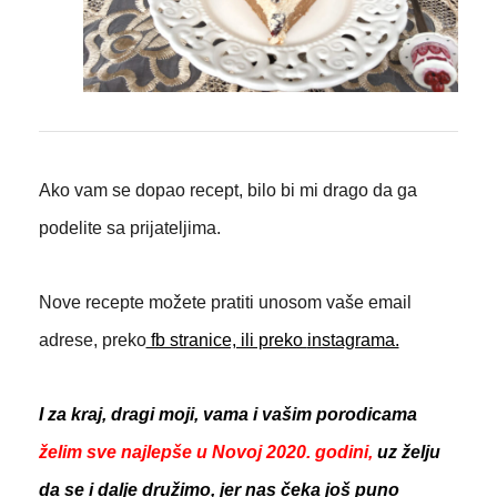
Ako vam se dopao recept, bilo bi mi drago da ga
podelite sa prijateljima.
Nove recepte možete pratiti unosom vaše email
adrese, preko
fb stranice, ili preko
instagrama.
I za kraj, dragi moji, vama i vašim porodicama
želim sve najlepše u Novoj 2020. godini,
uz želju
da se i dalje družimo, jer nas čeka još puno