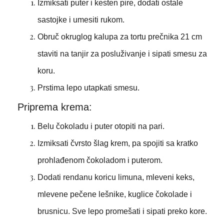
Izmiksati puter i kesten pire, dodati ostale
sastojke i umesiti rukom.
Obruč okruglog kalupa za tortu prečnika 21 cm
staviti na tanjir za posluživanje i sipati smesu za
koru.
Prstima lepo utapkati smesu.
Priprema krema:
Belu čokoladu i puter otopiti na pari.
Izmiksati čvrsto šlag krem, pa spojiti sa kratko
prohlađenom čokoladom i puterom.
Dodati rendanu koricu limuna, mleveni keks,
mlevene pečene lešnike, kuglice čokolade i
brusnicu. Sve lepo promešati i sipati preko kore.