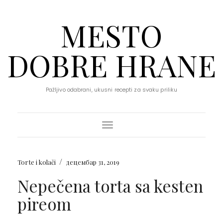
MESTO
DOBRE HRANE
Pažljivo odabrani, ukusni recepti za svaku priliku
Toggle Navigation
/
Torte i kolači
децембар 31, 2019
Nepečena torta sa kesten
pireom