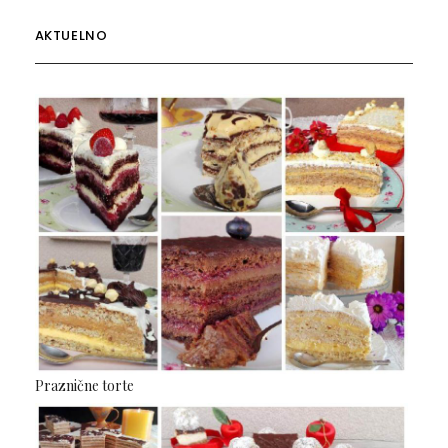
AKTUELNO
Praznične torte