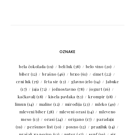
OZNAKE
bela čokolada
(19)
beli luk
(38)
belo vino
(20)
biber
(12)
brašno
(46)
brzo
(61)
cimet
(22)
crni luk
(35)
feta sir
(13)
glavno jelo
(14)
Jabuke
(17)
jaja
(72)
jednostavno
(78)
jogurt
(16)
kačkavalj
(18)
kisela pavlaka
(53)
krompir
(18)
limun
(14)
maline
(12)
mirođija
(23)
mleko
(49)
mleveni biber
(28)
mleveni orasi
(14)
mleveno
meso
(13)
orasi
(24)
origano
(17)
paradajz
(19)
peršunov list
(30)
posno
(12)
praziluk
(14)
prašak za pecivo
(12)
puter
(47)
senf
(19)
sir