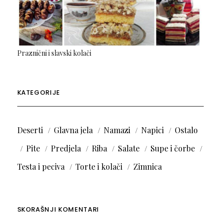
Praznični i slavski kolači
KATEGORIJE
Deserti
Glavna jela
Namazi
Napici
Ostalo
Pite
Predjela
Riba
Salate
Supe i čorbe
Testa i peciva
Torte i kolači
Zimnica
SKORAŠNJI KOMENTARI