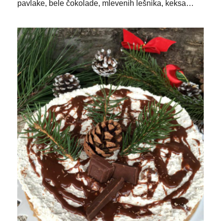
pavlake, bele čokolade, mlevenih lešnika, keksa…