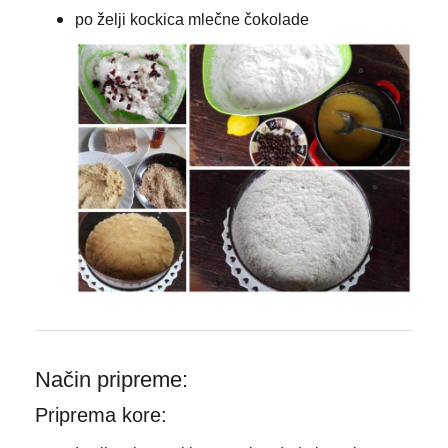
po želji kockica mlečne čokolade
Način pripreme:
Priprema kore: