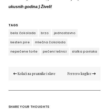
ukusnih godina:) Živeli!
TAGS
bela čokolada
brzo
jednostavno
kesten pire
mlečna čokolada
nepečene torte
pečeni lešnici
slatka pavlaka
Кретање
Kolači za praznike i slave
Ferrero kuglice
чланка
SHARE YOUR THOUGHTS