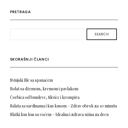
PRETRAGA
SEARCH
SKORAŠNJI ČLANCI
Svinjski file sa spanaćem
Rolat sa džemom, kremom i pavlakom
Čorbica od bundeve, tikvice i krompira
Salata sa sardinama i kus kusom – Zdrav obrok za 10 minuta
Slatki kus kus sa voćem – Idealna i zdrava užina za decu