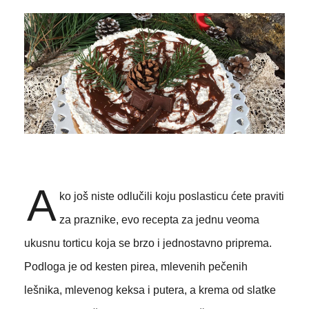
A
ko još niste odlučili koju poslasticu ćete praviti
za praznike, evo recepta za jednu veoma
ukusnu torticu koja se brzo i jednostavno priprema.
Podloga je od kesten pirea, mlevenih pečenih
lešnika, mlevenog keksa i putera, a krema od slatke