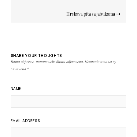
чланка
Hrskava pita sa jabukama
SHARE YOUR THOUGHTS
Ваша адреса е-поште неће бити објављена.
Неопходна поља су
означена
*
NAME
EMAIL ADDRESS