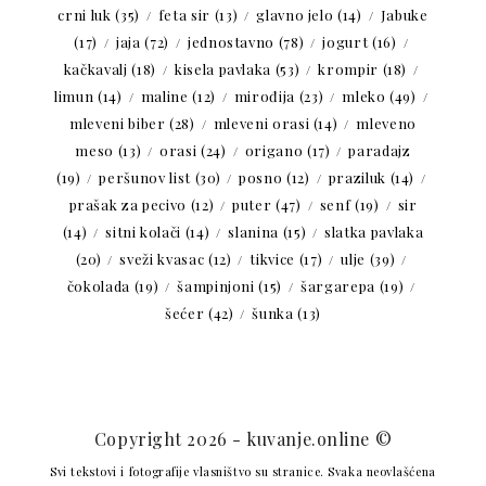
crni luk
(35)
feta sir
(13)
glavno jelo
(14)
Jabuke
(17)
jaja
(72)
jednostavno
(78)
jogurt
(16)
kačkavalj
(18)
kisela pavlaka
(53)
krompir
(18)
limun
(14)
maline
(12)
mirođija
(23)
mleko
(49)
mleveni biber
(28)
mleveni orasi
(14)
mleveno
meso
(13)
orasi
(24)
origano
(17)
paradajz
(19)
peršunov list
(30)
posno
(12)
praziluk
(14)
prašak za pecivo
(12)
puter
(47)
senf
(19)
sir
(14)
sitni kolači
(14)
slanina
(15)
slatka pavlaka
(20)
sveži kvasac
(12)
tikvice
(17)
ulje
(39)
čokolada
(19)
šampinjoni
(15)
šargarepa
(19)
šećer
(42)
šunka
(13)
Copyright 2026 - kuvanje.online ©
Svi tekstovi i fotografije vlasništvo su stranice. Svaka neovlašćena