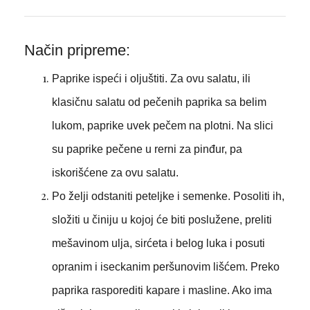
Način pripreme:
Paprike ispeći i oljuštiti. Za ovu salatu, ili
klasičnu salatu od pečenih paprika sa belim
lukom, paprike uvek pečem na plotni. Na slici
su paprike pečene u rerni za pinđur, pa
iskorišćene za ovu salatu.
Po želji odstaniti peteljke i semenke. Posoliti ih,
složiti u činiju u kojoj će biti poslužene, preliti
mešavinom ulja, sirćeta i belog luka i posuti
opranim i iseckanim peršunovim lišćem. Preko
paprika rasporediti kapare i masline. Ako ima