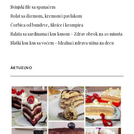
Svinjski file sa spanaćem
Rolat sa džemom, kremom i pavlakom
Čorbica od bundeve, tikvice i krompira
Salata sa sardinama i kus kusom – Zdrav obrok za 10 minuta
Slatki kus kus sa voćem – Idealna i zdrava užina za decu
AKTUELNO