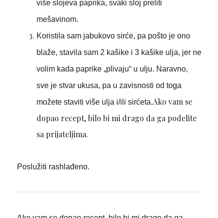
više slojeva paprika, svaki sloj preliti
mešavinom.
Koristila sam jabukovo sirće, pa pošto je ono
blaže, stavila sam 2 kašike i 3 kašike ulja, jer ne
volim kada paprike „plivaju“ u ulju. Naravno,
sve je stvar ukusa, pa u zavisnosti od toga
Ako vam se
možete staviti više ulja i/ili sirćeta.
dopao recept, bilo bi mi drago da ga podelite
sa prijateljima.
Poslužiti rashlađeno.
Ako vam se dopao recept, bilo bi mi drago da ga