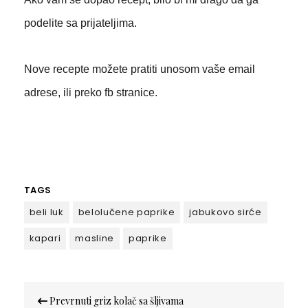
podelite sa prijateljima.
Nove recepte možete pratiti unosom vaše email
adrese, ili preko fb stranice.
TAGS
beli luk
belolučene paprike
jabukovo sirće
kapari
masline
paprike
Кретање
Prevrnuti griz kolač sa šljivama