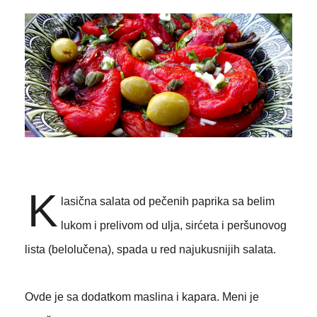
K
lasična salata od pečenih paprika sa belim
lukom i prelivom od ulja, sirćeta i peršunovog
lista (belolučena), spada u red najukusnijih salata.
Ovde je sa dodatkom maslina i kapara. Meni je