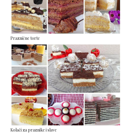
Praznične torte
Kolači za praznike i slave