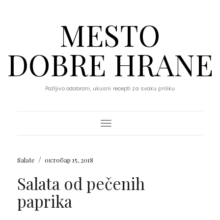
MESTO
DOBRE HRANE
Pažljivo odabrani, ukusni recepti za svaku priliku
Toggle Navigation
/
Salate
октобар 15, 2018
Salata od pečenih
paprika