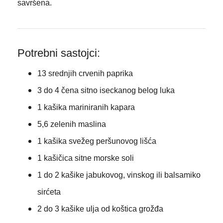
savršena.
Potrebni sastojci:
13 srednjih crvenih paprika
3 do 4 čena sitno iseckanog belog luka
1 kašika mariniranih kapara
5,6 zelenih maslina
1 kašika svežeg peršunovog lišća
1 kašičica sitne morske soli
1 do 2 kašike jabukovog, vinskog ili balsamiko
sirćeta
2 do 3 kašike ulja od koštica grožđa