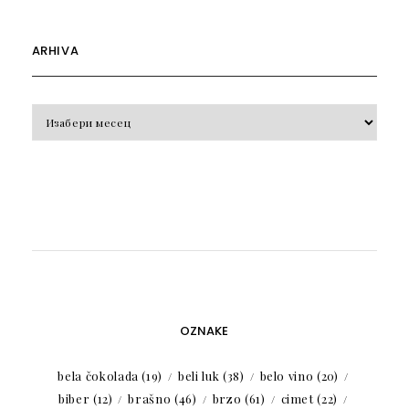
ARHIVA
Arhiva
OZNAKE
bela čokolada
(19)
beli luk
(38)
belo vino
(20)
biber
(12)
brašno
(46)
brzo
(61)
cimet
(22)