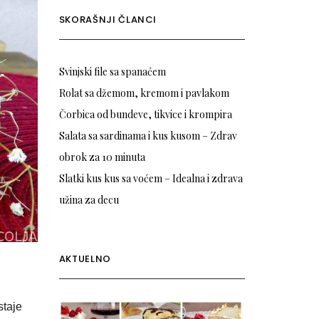
SKORAŠNJI ČLANCI
Svinjski file sa spanaćem
Rolat sa džemom, kremom i pavlakom
Čorbica od bundeve, tikvice i krompira
Salata sa sardinama i kus kusom – Zdrav
obrok za 10 minuta
Slatki kus kus sa voćem – Idealna i zdrava
užina za decu
AKTUELNO
staje