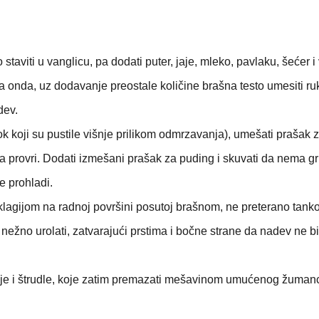
taviti u vanglicu, pa dodati puter, jaje, mleko, pavlaku, šećer i 
a onda, uz dodavanje preostale količine brašna testo umesiti r
dev.
ok koji su pustile višnje prilikom odmrzavanja), umešati prašak 
da provri. Dodati izmešani prašak za puding i skuvati da nema g
se prohladi.
oklagijom na radnoj površini posutoj brašnom, ne preterano tank
 nežno urolati, zatvarajući prstima i bočne strane da nadev ne b
enje i štrudle, koje zatim premazati mešavinom umućenog žumanc