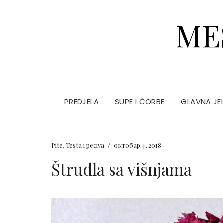
ME
PREDJELA
SUPE I ČORBE
GLAVNA JE
/
Pite
,
Testa i peciva
октобар 4, 2018
Štrudla sa višnjama