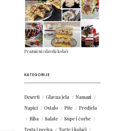
Praznični i slavski kolači
KATEGORIJE
Deserti
Glavna jela
Namazi
Napici
Ostalo
Pite
Predjela
Riba
Salate
Supe i čorbe
Testa i peciva
Torte i kolači