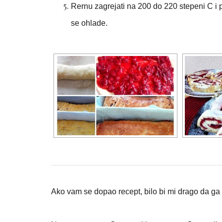
Rernu zagrejati na 200 do 220 stepeni C i 
se ohlade.
Ako vam se dopao recept, bilo bi mi drago da ga p