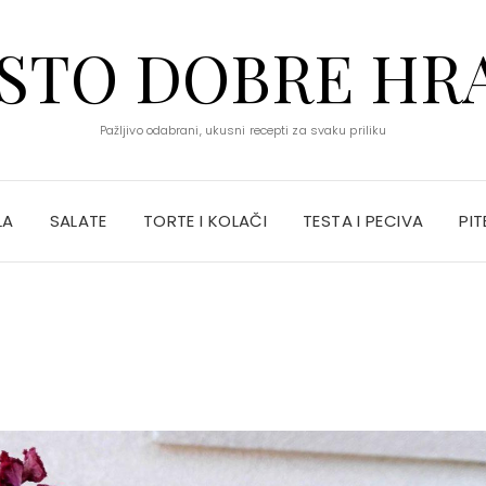
STO DOBRE HR
Pažljivo odabrani, ukusni recepti za svaku priliku
LA
SALATE
TORTE I KOLAČI
TESTA I PECIVA
PIT