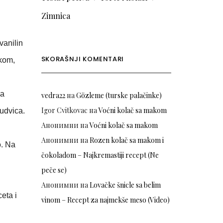
Zimnica
vanilin
SKORAŠNJI KOMENTARI
ukom,
za
vedra22
на
Gözleme (turske palačinke)
Igor Cvitkovac
на
Voćni kolač sa makom
rudvica.
Анонимни
на
Voćni kolač sa makom
Анонимни
на
Rozen kolač sa makom i
o. Na
čokoladom – Najkremastiji recept (Ne
i
peče se)
Анонимни
на
Lovačke šnicle sa belim
eta i
vinom – Recept za najmekše meso (Video)