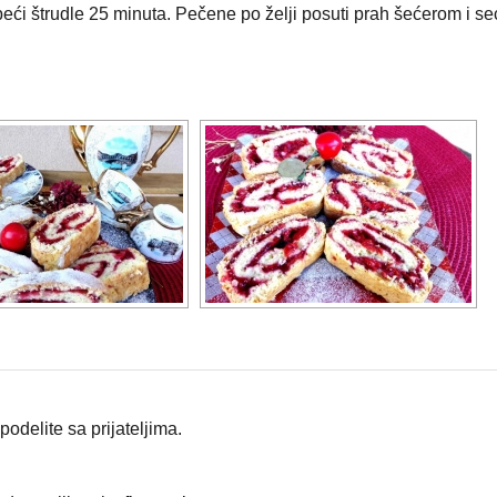
peći štrudle 25 minuta. Pečene po želji posuti prah šećerom i se
odelite sa prijateljima.