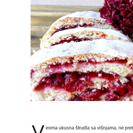
V
eoma ukusna štrudla sa višnjama, ne prete