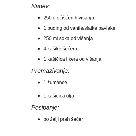
Nadev:
250 g očišćenih višanja
1 puding od vanile/slatke pavlake
250 ml soka od višanja
4 kašike šećera
1 kašičica likera od višanja
Premazivanje:
1 žumance
1 kašičica ulja
Posipanje:
po želji prah šećer