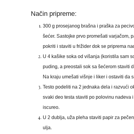
Način pripreme:
300 g prosejanog brašna i praška za pecivo s
šećer. Sastojke prvo promešati varjačom, p
pokriti i staviti u frižider dok se priprema na
U 4 kašike soka od višanja (koristila sam s
puding, a preostali sok sa šećerom staviti 
Na kraju umešati višnje i liker i ostaviti da 
Testo podeliti na 2 jednaka dela i razvući 
svaki deo testa staviti po polovinu nadeva i
iscureo.
U 2 dublja, uža pleha staviti papir za peč
ulja.