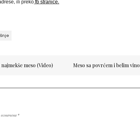
drese, ili preko
fb stranice.
išnje
a najmekše meso (Video)
Meso sa povrćem i belim vi
у означена
*