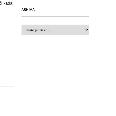
ći kada
ARHIVA
Arhiva