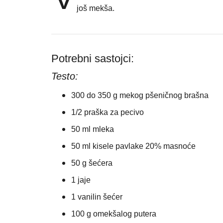
još mekša.
Potrebni sastojci:
Testo:
300 do 350 g mekog pšeničnog brašna
1/2 praška za pecivo
50 ml mleka
50 ml kisele pavlake 20% masnoće
50 g šećera
1 jaje
1 vanilin šećer
100 g omekšalog putera