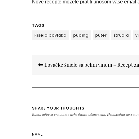
Nove recepte možete pratiti unosom vaše email a
TAGS
kisela pavlaka
puding
puter
štrudla
v
Кретање
Lovačke šnicle sa belim vinom – Recept z
чланка
SHARE YOUR THOUGHTS
Ваша адреса е-поште неће бити објављена.
Неопходна поља с
NAME