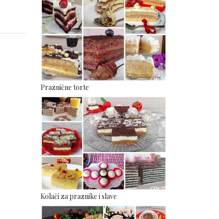
Praznične torte
Kolači za praznike i slave