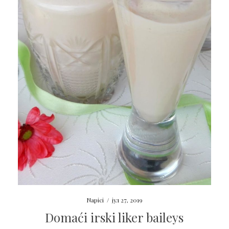
Napici
/
јул 27, 2019
Domaći irski liker baileys