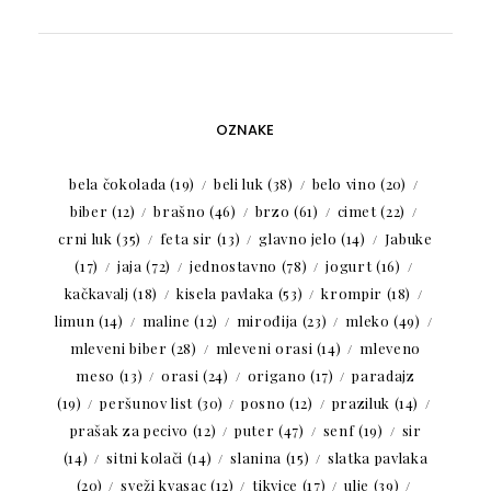
OZNAKE
bela čokolada
(19)
beli luk
(38)
belo vino
(20)
biber
(12)
brašno
(46)
brzo
(61)
cimet
(22)
crni luk
(35)
feta sir
(13)
glavno jelo
(14)
Jabuke
(17)
jaja
(72)
jednostavno
(78)
jogurt
(16)
kačkavalj
(18)
kisela pavlaka
(53)
krompir
(18)
limun
(14)
maline
(12)
mirođija
(23)
mleko
(49)
mleveni biber
(28)
mleveni orasi
(14)
mleveno
meso
(13)
orasi
(24)
origano
(17)
paradajz
(19)
peršunov list
(30)
posno
(12)
praziluk
(14)
prašak za pecivo
(12)
puter
(47)
senf
(19)
sir
(14)
sitni kolači
(14)
slanina
(15)
slatka pavlaka
(20)
sveži kvasac
(12)
tikvice
(17)
ulje
(39)