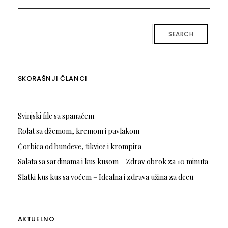
SEARCH
SKORAŠNJI ČLANCI
Svinjski file sa spanaćem
Rolat sa džemom, kremom i pavlakom
Čorbica od bundeve, tikvice i krompira
Salata sa sardinama i kus kusom – Zdrav obrok za 10 minuta
Slatki kus kus sa voćem – Idealna i zdrava užina za decu
AKTUELNO