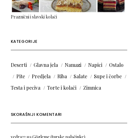
Praznični i slavski kolači
KATEGORIJE
Deserti
Glavna jela
Namazi
Napici
Ostalo
Pite
Predjela
Riba
Salate
Supe i čorbe
Testa i peciva
Torte i kolači
Zimnica
SKORAŠNJI KOMENTARI
vedra22
на
Gözleme (turske palačinke)