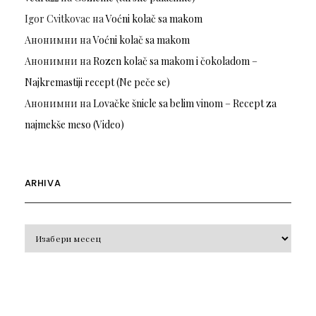
Igor Cvitkovac
на
Voćni kolač sa makom
Анонимни
на
Voćni kolač sa makom
Анонимни
на
Rozen kolač sa makom i čokoladom –
Najkremastiji recept (Ne peče se)
Анонимни
на
Lovačke šnicle sa belim vinom – Recept za
najmekše meso (Video)
ARHIVA
Arhiva