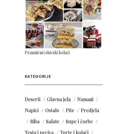
Praznični i slavski kolači
KATEGORIJE
Deserti
Glavna jela
Namazi
Napici
Ostalo
Pite
Predjela
Riba
Salate
Supe i čorbe
Testa i peciva
Torte i kolači