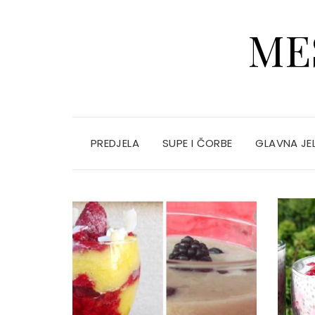
ME
PREDJELA
SUPE I ČORBE
GLAVNA JE