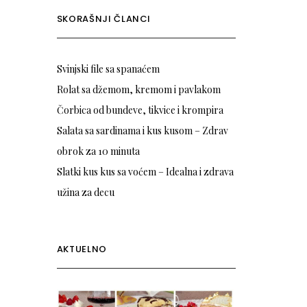
SKORAŠNJI ČLANCI
Svinjski file sa spanaćem
Rolat sa džemom, kremom i pavlakom
Čorbica od bundeve, tikvice i krompira
Salata sa sardinama i kus kusom – Zdrav
obrok za 10 minuta
Slatki kus kus sa voćem – Idealna i zdrava
užina za decu
AKTUELNO