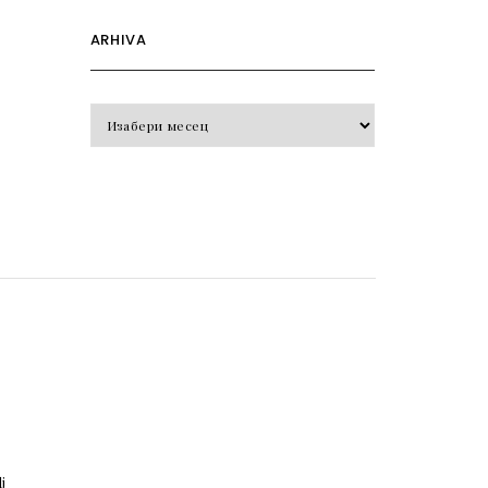
ARHIVA
Arhiva
o
j