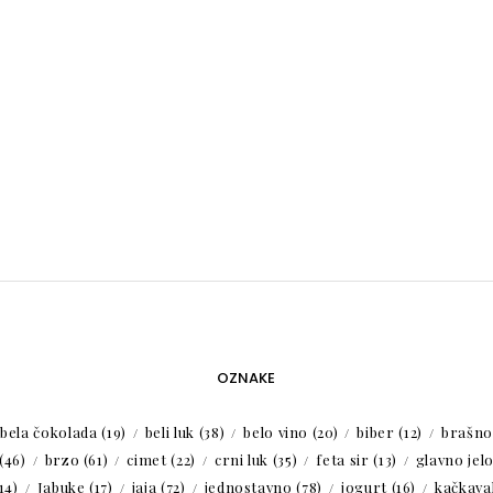
OZNAKE
bela čokolada
(19)
beli luk
(38)
belo vino
(20)
biber
(12)
brašno
(46)
brzo
(61)
cimet
(22)
crni luk
(35)
feta sir
(13)
glavno jel
14)
Jabuke
(17)
jaja
(72)
jednostavno
(78)
jogurt
(16)
kačkaval