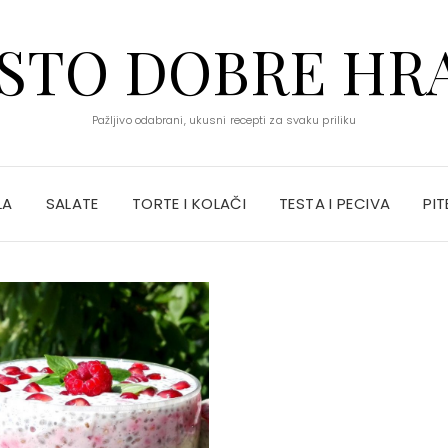
STO DOBRE HR
Pažljivo odabrani, ukusni recepti za svaku priliku
LA
SALATE
TORTE I KOLAČI
TESTA I PECIVA
PIT