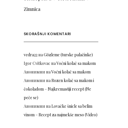
Zimnica
SKORAŠNJI KOMENTARI
vedra22
на
Gözleme (turske palačinke)
Igor Cvitkovac
на
Voćni kolač sa makom
Анонимни
на
Voćni kolač sa makom
Анонимни
на
Rozen kolač sa makom i
čokoladom – Najkremastiji recept (Ne
peče se)
Анонимни
на
Lovačke šnicle sa belim
vinom – Recept za najmekše meso (Video)