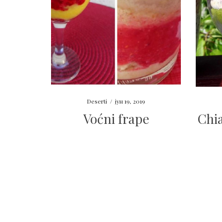
Deserti
/
јун 19, 2019
Voćni frape
Chi