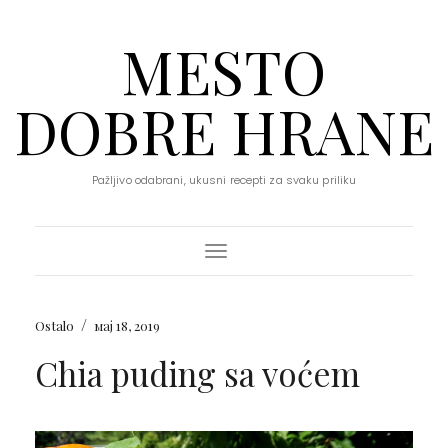
MESTO
DOBRE HRANE
Pažljivo odabrani, ukusni recepti za svaku priliku
Toggle Navigation
/
Ostalo
мај 18, 2019
Chia puding sa voćem