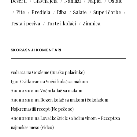
Deserti
Glavna jela
Namazi
Napici
Ostalo
Pite
Predjela
Riba
Salate
Supe i čorbe
Testa i peciva
Torte i kolači
Zimnica
SKORAŠNJI KOMENTARI
vedra22
на
Gözleme (turske palačinke)
Igor Cvitkovac
на
Voćni kolač sa makom
Анонимни
на
Voćni kolač sa makom
Анонимни
на
Rozen kolač sa makom i čokoladom –
Najkremastiji recept (Ne peče se)
Анонимни
на
Lovačke šnicle sa belim vinom – Recept za
najmekše meso (Video)