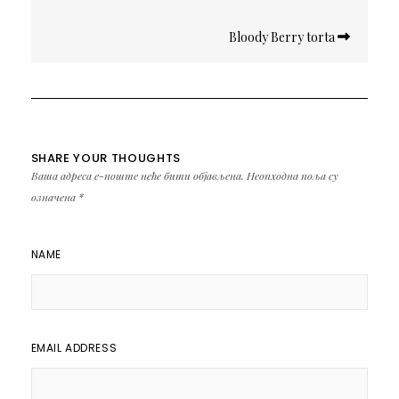
Bloody Berry torta
SHARE YOUR THOUGHTS
Ваша адреса е-поште неће бити објављена.
Неопходна поља су
означена
*
NAME
EMAIL ADDRESS