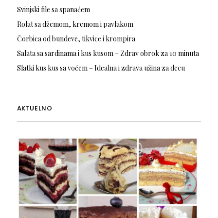
Svinjski file sa spanaćem
Rolat sa džemom, kremom i pavlakom
Čorbica od bundeve, tikvice i krompira
Salata sa sardinama i kus kusom – Zdrav obrok za 10 minuta
Slatki kus kus sa voćem – Idealna i zdrava užina za decu
AKTUELNO