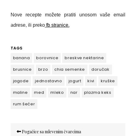
Nove recepte možete pratiti unosom vaše email
adrese, ili preko
fb stranice.
TAGS
banana
borovnice
breskve nektarine
brusnice
brzo
chia semenke
doručak
jagode
jednostavno
jogurt
kivi
kruške
maline
med
mleko
nar
plazma keks
rum šećer
Кретање
Pogačice sa mlevenim čvarcima
чланка