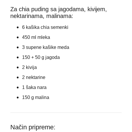
Za chia puding sa jagodama, kivijem,
nektarinama, malinama:
6 kašika chia semenki
450 ml mleka
3 supene kašike meda
150 + 50 g jagoda
2 kivija
2 nektarine
1 šaka nara
150 g malina
Način pripreme: