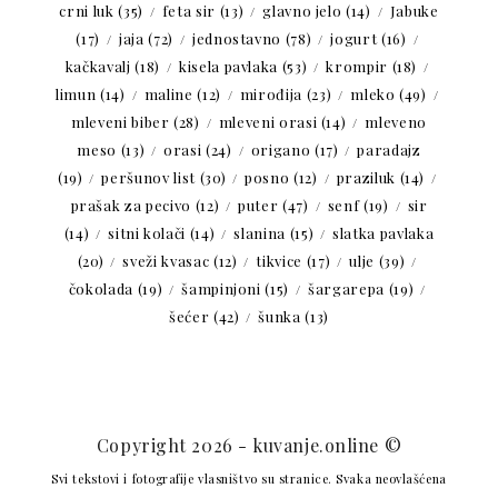
crni luk
(35)
feta sir
(13)
glavno jelo
(14)
Jabuke
(17)
jaja
(72)
jednostavno
(78)
jogurt
(16)
kačkavalj
(18)
kisela pavlaka
(53)
krompir
(18)
limun
(14)
maline
(12)
mirođija
(23)
mleko
(49)
mleveni biber
(28)
mleveni orasi
(14)
mleveno
meso
(13)
orasi
(24)
origano
(17)
paradajz
(19)
peršunov list
(30)
posno
(12)
praziluk
(14)
prašak za pecivo
(12)
puter
(47)
senf
(19)
sir
(14)
sitni kolači
(14)
slanina
(15)
slatka pavlaka
(20)
sveži kvasac
(12)
tikvice
(17)
ulje
(39)
čokolada
(19)
šampinjoni
(15)
šargarepa
(19)
šećer
(42)
šunka
(13)
Copyright 2026 - kuvanje.online ©
Svi tekstovi i fotografije vlasništvo su stranice. Svaka neovlašćena