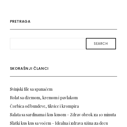
PRETRAGA
SEARCH
SKORAŠNJI ČLANCI
Svinjski file sa spanaćem
Rolat sa džemom, kremom i pavlakom
Čorbica od bundeve, tikvice i krompira
Salata sa sardinama i kus kusom – Zdrav obrok za 10 minuta
Slatki kus kus sa voćem – Idealna i zdrava užina za decu