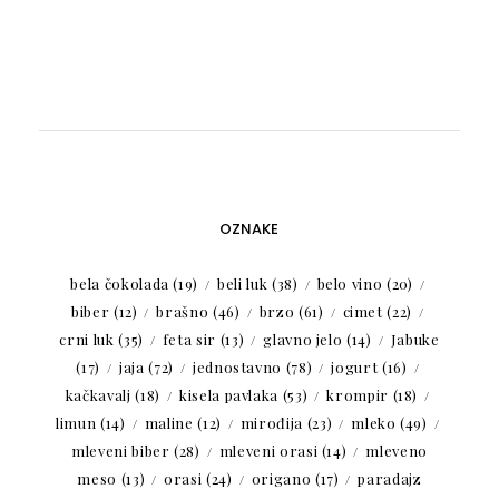
OZNAKE
bela čokolada
(19)
beli luk
(38)
belo vino
(20)
biber
(12)
brašno
(46)
brzo
(61)
cimet
(22)
crni luk
(35)
feta sir
(13)
glavno jelo
(14)
Jabuke
(17)
jaja
(72)
jednostavno
(78)
jogurt
(16)
kačkavalj
(18)
kisela pavlaka
(53)
krompir
(18)
limun
(14)
maline
(12)
mirođija
(23)
mleko
(49)
mleveni biber
(28)
mleveni orasi
(14)
mleveno
meso
(13)
orasi
(24)
origano
(17)
paradajz