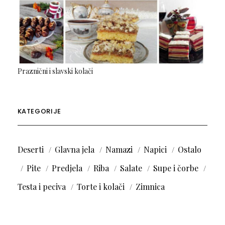
Praznični i slavski kolači
KATEGORIJE
Deserti
Glavna jela
Namazi
Napici
Ostalo
Pite
Predjela
Riba
Salate
Supe i čorbe
Testa i peciva
Torte i kolači
Zimnica