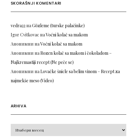
SKORAŠNJI KOMENTARI
vedra22
на
Gözleme (turske palačinke)
Igor Cvitkovac
на
Voćni kolač sa makom
Анонимни
на
Voćni kolač sa makom
Анонимни
на
Rozen kolač sa makom i čokoladom –
Najkremastiji recept (Ne peče se)
Анонимни
на
Lovačke šnicle sa belim vinom – Recept za
najmekše meso (Video)
ARHIVA
Arhiva