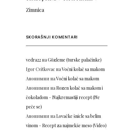
Zimnica
SKORAŠNJI KOMENTARI
vedra22
на
Gözleme (turske palačinke)
Igor Cvitkovac
на
Voćni kolač sa makom
Анонимни
на
Voćni kolač sa makom
Анонимни
на
Rozen kolač sa makom i
čokoladom – Najkremastiji recept (Ne
peče se)
Анонимни
на
Lovačke šnicle sa belim
vinom – Recept za najmekše meso (Video)