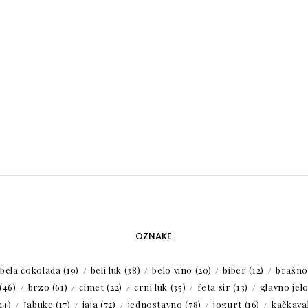
OZNAKE
bela čokolada
(19)
beli luk
(38)
belo vino
(20)
biber
(12)
brašno
(46)
brzo
(61)
cimet
(22)
crni luk
(35)
feta sir
(13)
glavno jel
14)
Jabuke
(17)
jaja
(72)
jednostavno
(78)
jogurt
(16)
kačkaval