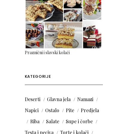
Praznični i slavski kolači
KATEGORIJE
Deserti
Glavna jela
Namazi
Napici
Ostalo
Pite
Predjela
Riba
Salate
Supe i čorbe
Testa i peciva
Torte i kolači