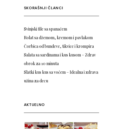
SKORAŠNJI ČLANCI
Svinjski file sa spanaćem
Rolat sa džemom, kremom i pavlakom
Čorbica od bundeve, tikvice i krompira
Salata sa sardinama i kus kusom – Zdrav
obrok za 10 minuta
Slatki kus kus sa voćem – Idealna i zdrava
užina za decu
AKTUELNO