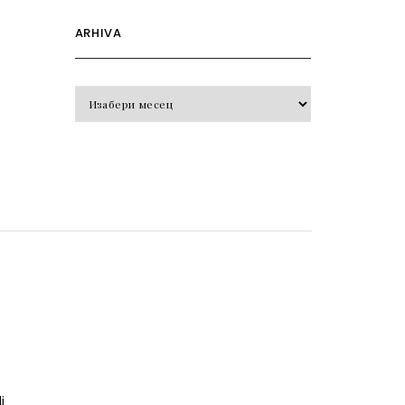
ARHIVA
Arhiva
o
j