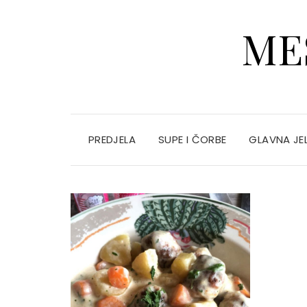
ME
PREDJELA
SUPE I ČORBE
GLAVNA JE