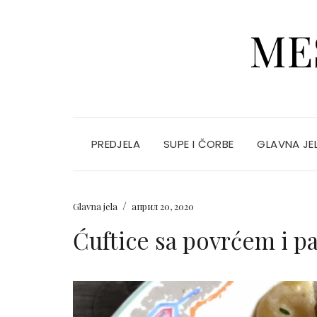
ME
PREDJELA
SUPE I ČORBE
GLAVNA JE
/
Glavna jela
април 20, 2020
Ćuftice sa povrćem i p