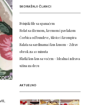
SKORAŠNJI ČLANCI
Svinjski file sa spanaćem
Rolat sa džemom, kremom i pavlakom
Čorbica od bundeve, tikvice i krompira
Salata sa sardinama i kus kusom – Zdrav
obrok za 10 minuta
Slatki kus kus sa voćem – Idealna i zdrava
užina za decu
AKTUELNO
iti,