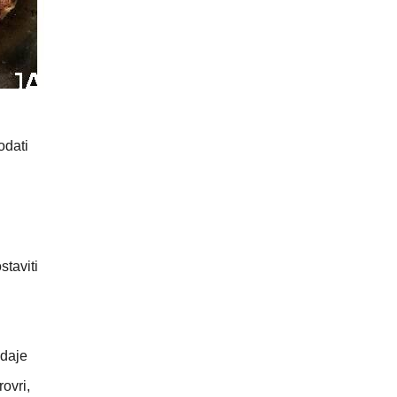
odati
staviti
odaje
ovri,