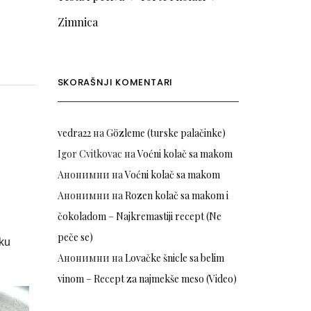
Zimnica
SKORAŠNJI KOMENTARI
vedra22
на
Gözleme (turske palačinke)
Igor Cvitkovac
на
Voćni kolač sa makom
Анонимни
на
Voćni kolač sa makom
Анонимни
на
Rozen kolač sa makom i
čokoladom – Najkremastiji recept (Ne
peče se)
eku
Анонимни
на
Lovačke šnicle sa belim
vinom – Recept za najmekše meso (Video)