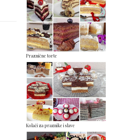
Praznične torte
Kolači za praznike i slave