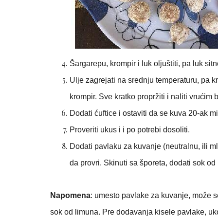
Šargarepu, krompir i luk oljuštiti, pa luk si
Ulje zagrejati na srednju temperaturu, pa kr
krompir. Sve kratko propržiti i naliti vrućim
Dodati ćuftice i ostaviti da se kuva 20-ak
Proveriti ukus i i po potrebi dosoliti.
Dodati pavlaku za kuvanje (neutralnu, ili m
da provri. Skinuti sa šporeta, dodati sok od 
Napomena
: umesto pavlake za kuvanje, može se
sok od limuna. Pre dodavanja kisele pavlake, uko