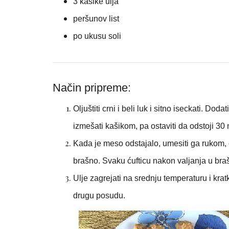
3 kašike ulja
peršunov list
po ukusu soli
Način pripreme:
Oljuštiti crni i beli luk i sitno iseckati. Dod
izmešati kašikom, pa ostaviti da odstoji 30 
Kada je meso odstajalo, umesiti ga rukom, o
brašno. Svaku ćufticu nakon valjanja u bra
Ulje zagrejati na srednju temperaturu i kratk
drugu posudu.