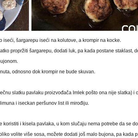
tno iseći, šargarepu iseći na kolutove, a krompir na kocke.
atko propržiti šargarepu, dodati luk, pa kada postane staklast, d
 bujonom.
 minuta, odnosno dok krompir ne bude skuvan.
lečnu slatku pavlaku proizvođača Imlek pošto ona nije slatka) i o
limuna i iseckan peršunov list ili mirođiju.
 koristiti i kisela pavlaka, u kom slučaju nema potrebe da se d
liko volite više sosa, možete dodati još malo bujona, pa kada pr