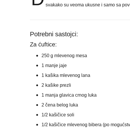
svakako su veoma ukusne i samo sa po
Potrebni sastojci:
Za ćuftice:
250 g mlevenog mesa
1 manje jaje
1 kašika mlevenog lana
2 kašike prezli
1 manja glavica crnog luka
2 čena belog luka
1/2 kašičice soli
1/2 kašičice mlevenog bibera (po mogućs