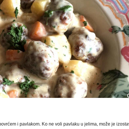
ovrćem i pavlakom. Ko ne voli pavlaku u jelima, može je izostav