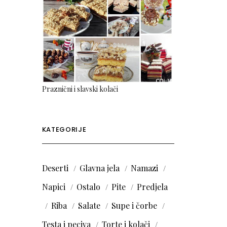
Praznični i slavski kolači
KATEGORIJE
Deserti
Glavna jela
Namazi
Napici
Ostalo
Pite
Predjela
Riba
Salate
Supe i čorbe
Testa i peciva
Torte i kolači