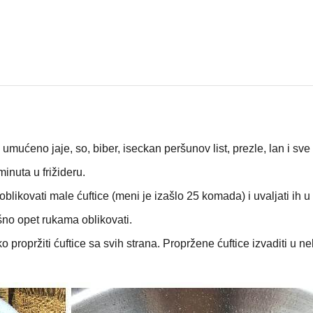
ati umućeno jaje, so, biber, iseckan peršunov list, prezle, lan i sve
minuta u frižideru.
blikovati male ćuftice (meni je izašlo 25 komada) i uvaljati ih u
šno opet rukama oblikovati.
o propržiti ćuftice sa svih strana. Propržene ćuftice izvaditi u n