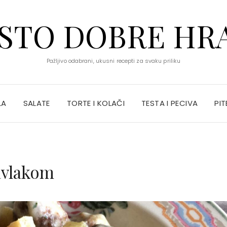
STO DOBRE HR
Pažljivo odabrani, ukusni recepti za svaku priliku
LA
SALATE
TORTE I KOLAČI
TESTA I PECIVA
PIT
avlakom