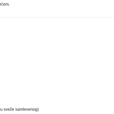
vrćem.
tvu sveže samlevenog)