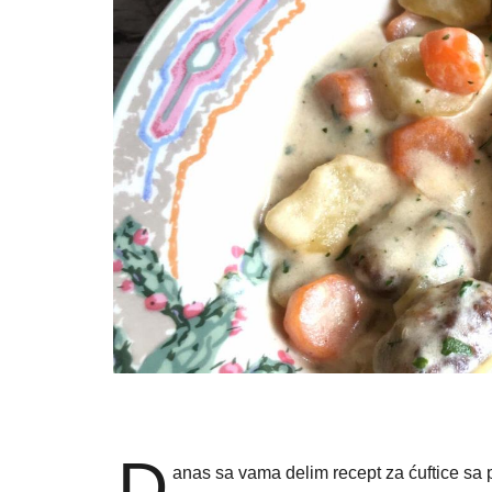
D
anas sa vama delim recept za ćuftice sa p