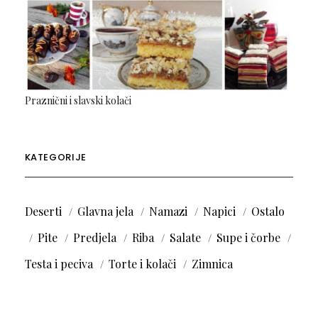
Praznični i slavski kolači
KATEGORIJE
Deserti
Glavna jela
Namazi
Napici
Ostalo
Pite
Predjela
Riba
Salate
Supe i čorbe
Testa i peciva
Torte i kolači
Zimnica