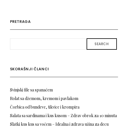
PRETRAGA
SEARCH
SKORAŠNJI ČLANCI
Svinjski file sa spanaćem
Rolat sa džemom, kremom i pavlakom
Čorbica od bundeve, tikvice i krompira
Salata sa sardinama i kus kusom – Zdrav obrok za 10 minuta
Slatki kus kus sa voćem – Idealna i zdrava užina za decu