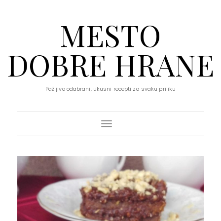
MESTO
DOBRE HRANE
Pažljivo odabrani, ukusni recepti za svaku priliku
Toggle Navigation