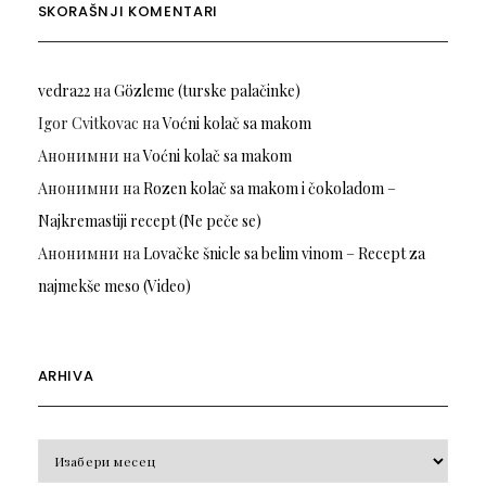
SKORAŠNJI KOMENTARI
vedra22
на
Gözleme (turske palačinke)
Igor Cvitkovac
на
Voćni kolač sa makom
Анонимни
на
Voćni kolač sa makom
Анонимни
на
Rozen kolač sa makom i čokoladom –
Najkremastiji recept (Ne peče se)
Анонимни
на
Lovačke šnicle sa belim vinom – Recept za
najmekše meso (Video)
ARHIVA
Arhiva