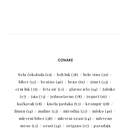
OZNAKE
bela čokolada
(19)
beli luk
(38)
belo vino
(20)
biber
(12)
brašno
(46)
brzo
(61)
cimet
(22)
crni luk
(35)
feta sir
(13)
glavno jelo
(14)
Jabuke
(17)
jaja
(72)
jednostavno
(78)
jogurt
(16)
kačkavalj
(18)
kisela pavlaka
(53)
krompir
(18)
limun
(14)
maline
(12)
mirođija
(23)
mleko
(49)
mleveni biber
(28)
mleveni orasi
(14)
mleveno
meso
(13)
orasi
(24)
origano
(17)
paradajz