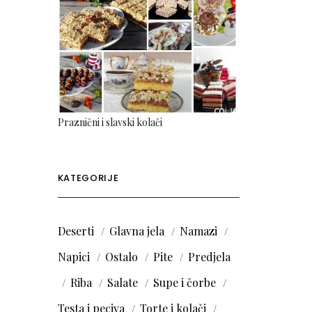
Praznični i slavski kolači
KATEGORIJE
Deserti
Glavna jela
Namazi
Napici
Ostalo
Pite
Predjela
Riba
Salate
Supe i čorbe
Testa i peciva
Torte i kolači