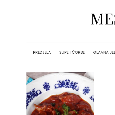
ME
PREDJELA
SUPE I ČORBE
GLAVNA JE