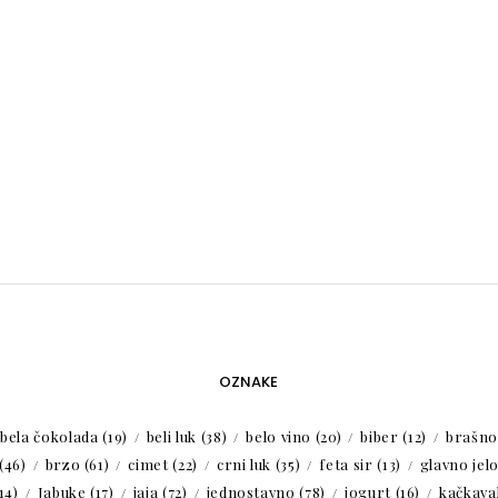
OZNAKE
bela čokolada
(19)
beli luk
(38)
belo vino
(20)
biber
(12)
brašno
(46)
brzo
(61)
cimet
(22)
crni luk
(35)
feta sir
(13)
glavno jel
14)
Jabuke
(17)
jaja
(72)
jednostavno
(78)
jogurt
(16)
kačkaval