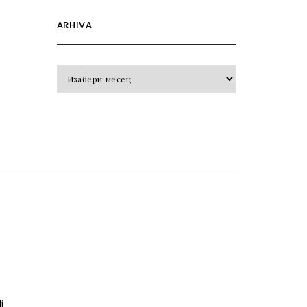
ARHIVA
Arhiva
o
j