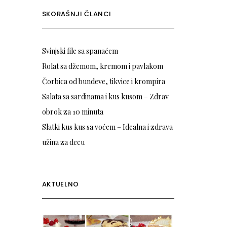
SKORAŠNJI ČLANCI
Svinjski file sa spanaćem
Rolat sa džemom, kremom i pavlakom
Čorbica od bundeve, tikvice i krompira
Salata sa sardinama i kus kusom – Zdrav
obrok za 10 minuta
Slatki kus kus sa voćem – Idealna i zdrava
užina za decu
AKTUELNO