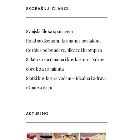
SKORAŠNJI ČLANCI
Svinjski file sa spanaćem
Rolat sa džemom, kremom i pavlakom
Čorbica od bundeve, tikvice i krompira
Salata sa sardinama i kus kusom – Zdrav
obrok za 10 minuta
Slatki kus kus sa voćem – Idealna i zdrava
užina za decu
AKTUELNO