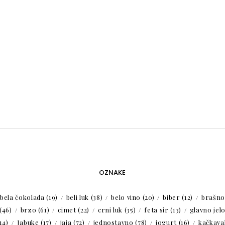
OZNAKE
bela čokolada
(19)
beli luk
(38)
belo vino
(20)
biber
(12)
brašno
(46)
brzo
(61)
cimet
(22)
crni luk
(35)
feta sir
(13)
glavno jel
14)
Jabuke
(17)
jaja
(72)
jednostavno
(78)
jogurt
(16)
kačkaval