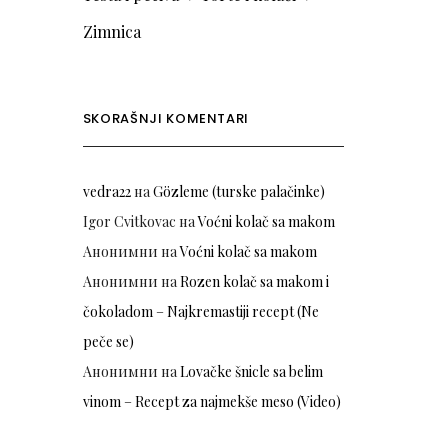
Zimnica
SKORAŠNJI KOMENTARI
vedra22
на
Gözleme (turske palačinke)
Igor Cvitkovac
на
Voćni kolač sa makom
Анонимни
на
Voćni kolač sa makom
Анонимни
на
Rozen kolač sa makom i
čokoladom – Najkremastiji recept (Ne
peče se)
Анонимни
на
Lovačke šnicle sa belim
vinom – Recept za najmekše meso (Video)