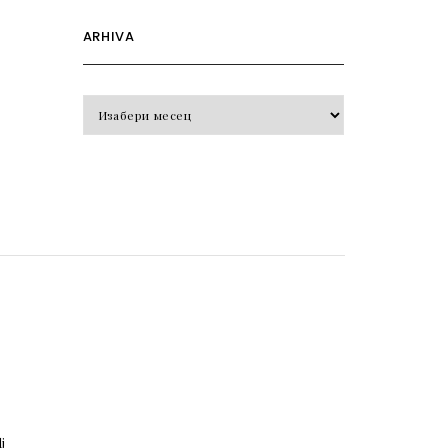
ARHIVA
Arhiva
o
j