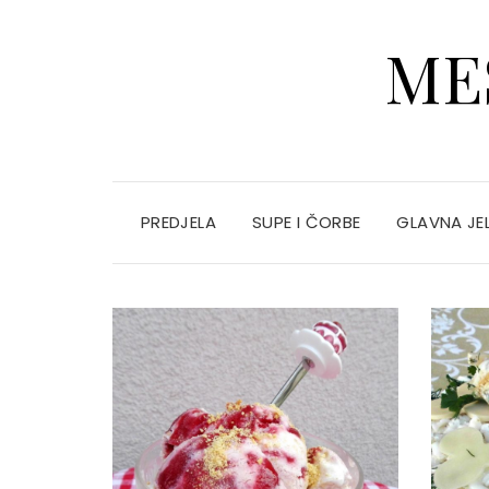
ME
PREDJELA
SUPE I ČORBE
GLAVNA JE