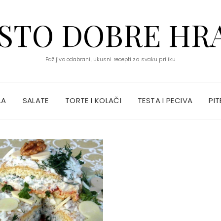
STO DOBRE HR
Pažljivo odabrani, ukusni recepti za svaku priliku
LA
SALATE
TORTE I KOLAČI
TESTA I PECIVA
PIT