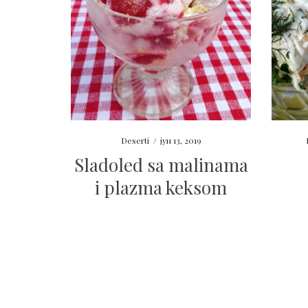
Deserti
/
јун 13, 2019
Sladoled sa malinama
i plazma keksom