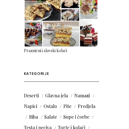
Praznični i slavski kolači
KATEGORIJE
Deserti
Glavna jela
Namazi
Napici
Ostalo
Pite
Predjela
Riba
Salate
Supe i čorbe
Testa i peciva
Torte i kolači