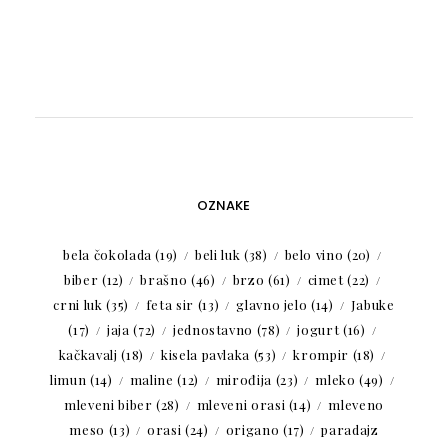
OZNAKE
bela čokolada
(19)
beli luk
(38)
belo vino
(20)
biber
(12)
brašno
(46)
brzo
(61)
cimet
(22)
crni luk
(35)
feta sir
(13)
glavno jelo
(14)
Jabuke
(17)
jaja
(72)
jednostavno
(78)
jogurt
(16)
kačkavalj
(18)
kisela pavlaka
(53)
krompir
(18)
limun
(14)
maline
(12)
mirođija
(23)
mleko
(49)
mleveni biber
(28)
mleveni orasi
(14)
mleveno
meso
(13)
orasi
(24)
origano
(17)
paradajz