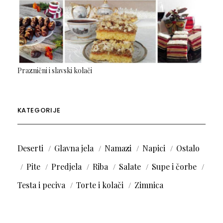
Praznični i slavski kolači
KATEGORIJE
Deserti
Glavna jela
Namazi
Napici
Ostalo
Pite
Predjela
Riba
Salate
Supe i čorbe
Testa i peciva
Torte i kolači
Zimnica