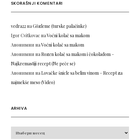
SKORAŠNJI KOMENTARI
vedra22
на
Gözleme (turske palačinke)
Igor Cvitkovac
на
Voćni kolač sa makom
Анонимни
на
Voćni kolač sa makom
Анонимни
на
Rozen kolač sa makom i čokoladom –
Najkremastiji recept (Ne peče se)
Анонимни
на
Lovačke šnicle sa belim vinom – Recept za
najmekše meso (Video)
ARHIVA
Arhiva