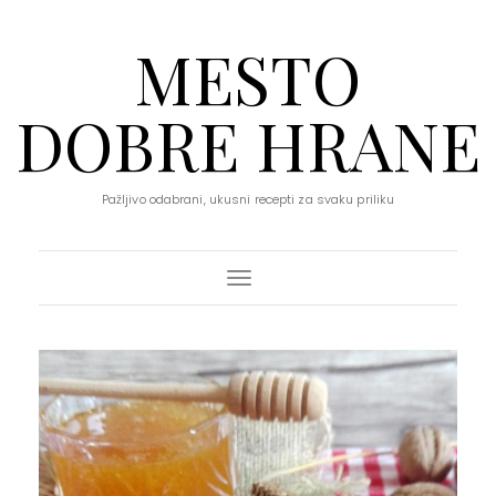
MESTO
DOBRE HRANE
Pažljivo odabrani, ukusni recepti za svaku priliku
Toggle Navigation