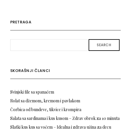
PRETRAGA
SEARCH
SKORAŠNJI ČLANCI
Svinjski file sa spanaćem
Rolat sa džemom, kremom i pavlakom
Čorbica od bundeve, tikvice i krompira
Salata sa sardinama i kus kusom – Zdrav obrok za 10 minuta
Slatki kus kus sa voćem – Idealna i zdrava užina za decu