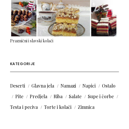
Praznični i slavski kolači
KATEGORIJE
Deserti
Glavna jela
Namazi
Napici
Ostalo
Pite
Predjela
Riba
Salate
Supe i čorbe
Testa i peciva
Torte i kolači
Zimnica