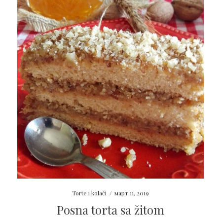
Torte i kolači
/
март 11, 2019
Posna torta sa žitom