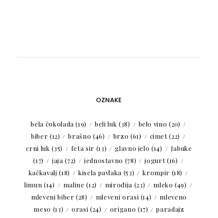
OZNAKE
bela čokolada
(19)
beli luk
(38)
belo vino
(20)
biber
(12)
brašno
(46)
brzo
(61)
cimet
(22)
crni luk
(35)
feta sir
(13)
glavno jelo
(14)
Jabuke
(17)
jaja
(72)
jednostavno
(78)
jogurt
(16)
kačkavalj
(18)
kisela pavlaka
(53)
krompir
(18)
limun
(14)
maline
(12)
mirođija
(23)
mleko
(49)
mleveni biber
(28)
mleveni orasi
(14)
mleveno
meso
(13)
orasi
(24)
origano
(17)
paradajz