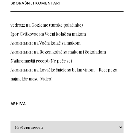
SKORAŠNJI KOMENTARI
vedra22
на
Gözleme (turske palačinke)
Igor Cvitkovac
на
Voćni kolač sa makom
Анонимни
на
Voćni kolač sa makom
Анонимни
на
Rozen kolač sa makom i čokoladom –
Najkremastiji recept (Ne peče se)
Анонимни
на
Lovačke šnicle sa belim vinom – Recept za
najmekše meso (Video)
ARHIVA
Arhiva