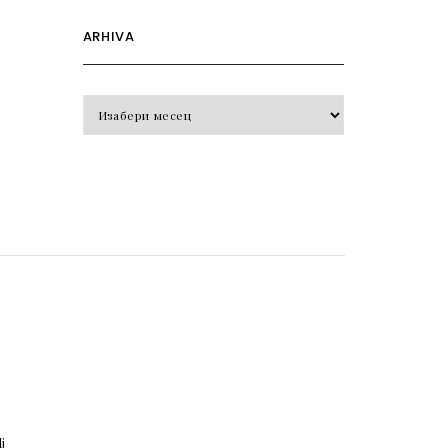
ARHIVA
Arhiva
o
j