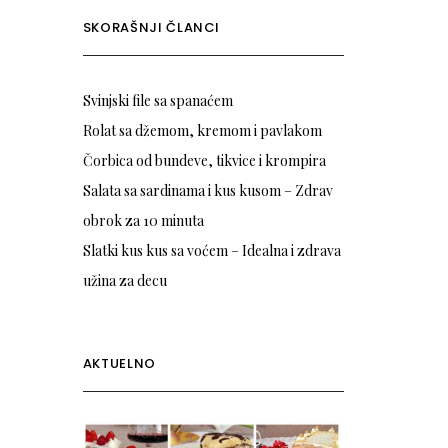
SKORAŠNJI ČLANCI
Svinjski file sa spanaćem
Rolat sa džemom, kremom i pavlakom
Čorbica od bundeve, tikvice i krompira
Salata sa sardinama i kus kusom – Zdrav
obrok za 10 minuta
Slatki kus kus sa voćem – Idealna i zdrava
užina za decu
AKTUELNO