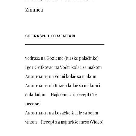
Zimnica
SKORAŠNJI KOMENTARI
vedra22
на
Gözleme (turske palačinke)
Igor Cvitkovac
на
Voćni kolač sa makom
Анонимни
на
Voćni kolač sa makom
Анонимни
на
Rozen kolač sa makom i
čokoladom – Najkremastiji recept (Ne
peče se)
Анонимни
на
Lovačke šnicle sa belim
vinom – Recept za najmekše meso (Video)