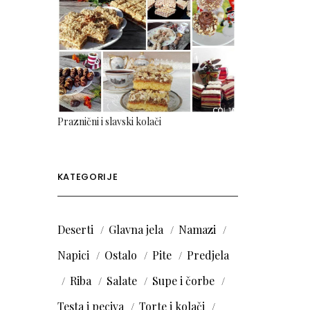
Praznični i slavski kolači
KATEGORIJE
Deserti
Glavna jela
Namazi
Napici
Ostalo
Pite
Predjela
Riba
Salate
Supe i čorbe
Testa i peciva
Torte i kolači