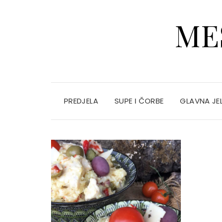
ME
PREDJELA
SUPE I ČORBE
GLAVNA JE