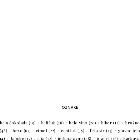
OZNAKE
bela čokolada
(19)
beli luk
(38)
belo vino
(20)
biber
(12)
brašno
(46)
brzo
(61)
cimet
(22)
crni luk
(35)
feta sir
(13)
glavno jel
14)
Jabuke
(17)
jaja
(72)
jednostavno
(78)
jogurt
(16)
kačkaval