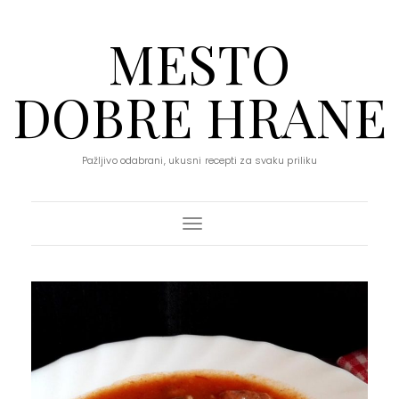
MESTO
DOBRE HRANE
Pažljivo odabrani, ukusni recepti za svaku priliku
Toggle Navigation