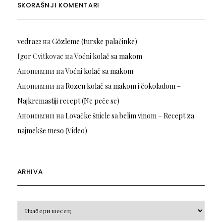
SKORAŠNJI KOMENTARI
vedra22
на
Gözleme (turske palačinke)
Igor Cvitkovac
на
Voćni kolač sa makom
Анонимни
на
Voćni kolač sa makom
Анонимни
на
Rozen kolač sa makom i čokoladom –
Najkremastiji recept (Ne peče se)
Анонимни
на
Lovačke šnicle sa belim vinom – Recept za
najmekše meso (Video)
ARHIVA
Arhiva