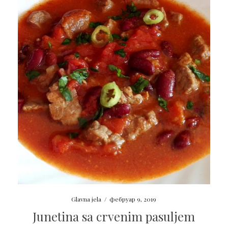
Glavna jela
/
фебруар 9, 2019
Junetina sa crvenim pasuljem