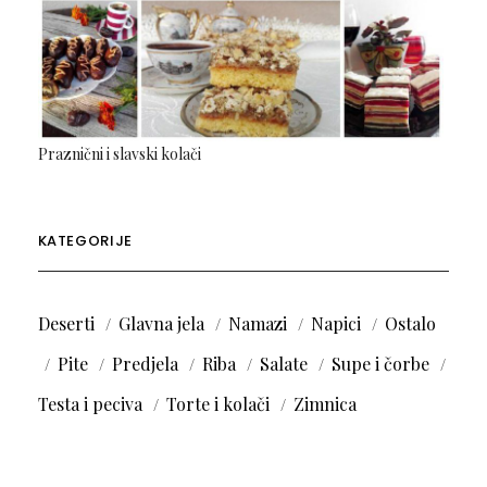
Praznični i slavski kolači
KATEGORIJE
Deserti
Glavna jela
Namazi
Napici
Ostalo
Pite
Predjela
Riba
Salate
Supe i čorbe
Testa i peciva
Torte i kolači
Zimnica