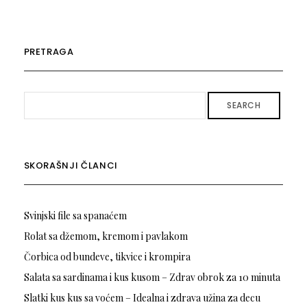
PRETRAGA
SEARCH
SKORAŠNJI ČLANCI
Svinjski file sa spanaćem
Rolat sa džemom, kremom i pavlakom
Čorbica od bundeve, tikvice i krompira
Salata sa sardinama i kus kusom – Zdrav obrok za 10 minuta
Slatki kus kus sa voćem – Idealna i zdrava užina za decu