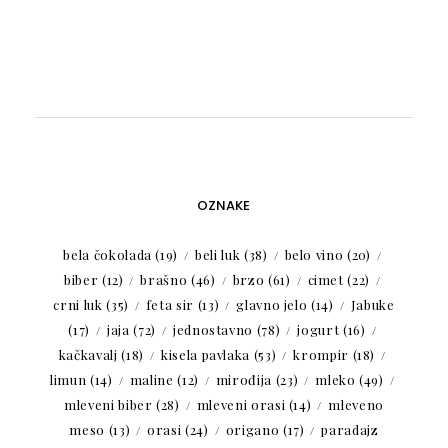
OZNAKE
bela čokolada
(19)
beli luk
(38)
belo vino
(20)
biber
(12)
brašno
(46)
brzo
(61)
cimet
(22)
crni luk
(35)
feta sir
(13)
glavno jelo
(14)
Jabuke
(17)
jaja
(72)
jednostavno
(78)
jogurt
(16)
kačkavalj
(18)
kisela pavlaka
(53)
krompir
(18)
limun
(14)
maline
(12)
mirođija
(23)
mleko
(49)
mleveni biber
(28)
mleveni orasi
(14)
mleveno
meso
(13)
orasi
(24)
origano
(17)
paradajz