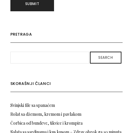
PRETRAGA
SEARCH
SKORAŠNJI ČLANCI
Svinjski file sa spanaćem
Rolat sa džemom, kremom i pavlakom
Čorbica od bundeve, tikvice i krompira
Salata sa sardinama i kus kusom – Zdrav obrok za 10 minuta