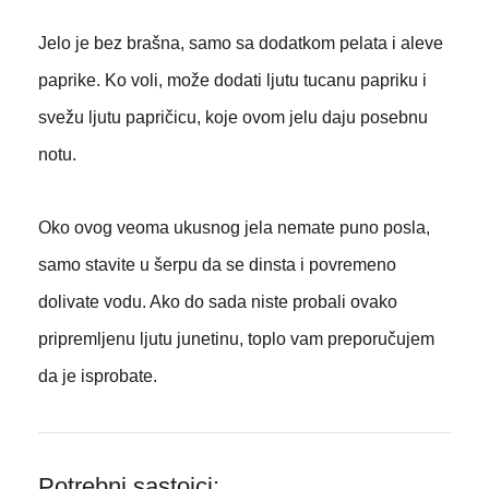
Jelo je bez brašna, samo sa dodatkom pelata i aleve
paprike. Ko voli, može dodati ljutu tucanu papriku i
svežu ljutu papričicu, koje ovom jelu daju posebnu
notu.
Oko ovog veoma ukusnog jela nemate puno posla,
samo stavite u šerpu da se dinsta i povremeno
dolivate vodu. Ako do sada niste probali ovako
pripremljenu ljutu junetinu, toplo vam preporučujem
da je isprobate.
Potrebni sastojci: