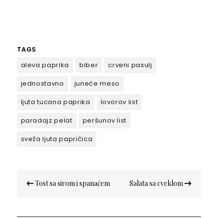
TAGS
aleva paprika
biber
crveni pasulj
jednostavno
juneće meso
ljuta tucana paprika
lovorov list
paradajz pelat
peršunov list
sveža ljuta papričica
Кретање
Tost sa sirom i spanaćem
Salata sa cveklom
чланка