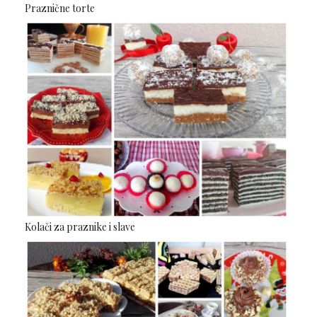
Praznične torte
Kolači za praznike i slave