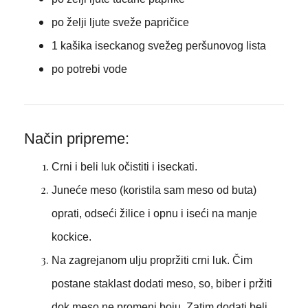
po želji ljute sveže papričice
1 kašika iseckanog svežeg peršunovog lista
po potrebi vode
Način pripreme:
Crni i beli luk očistiti i iseckati.
Juneće meso (koristila sam meso od buta)
oprati, odseći žilice i opnu i iseći na manje
kockice.
Na zagrejanom ulju propržiti crni luk. Čim
postane staklast dodati meso, so, biber i pržiti
dok meso ne promeni boju. Zatim dodati beli