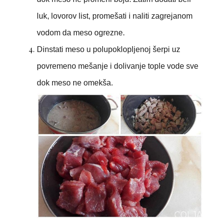
luk, lovorov list, promešati i naliti zagrejanom
vodom da meso ogrezne.
Dinstati meso u polupoklopljenoj šerpi uz
povremeno mešanje i dolivanje tople vode sve
dok meso ne omekša.