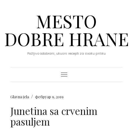
MESTO
DOBRE HRANE
Pažljivo odabrani, ukusni recepti za svaku priliku
Toggle Navigation
/
Glavna jela
фебруар 9, 2019
Junetina sa crvenim
pasuljem