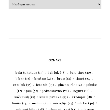
Arhiva
OZNAKE
bela čokolada
(19)
beli luk
(38)
belo vino
(20)
biber
(12)
brašno
(46)
brzo
(61)
cimet
(22)
crni luk
(35)
feta sir
(13)
glavno jelo
(14)
Jabuke
(17)
jaja
(72)
jednostavno
(78)
jogurt
(16)
kačkavalj
(18)
kisela pavlaka
(53)
krompir
(18)
limun
(14)
maline
(12)
mirođija
(23)
mleko
(49)
mleveni biber
(28)
mleveni orasi
(14)
mleveno