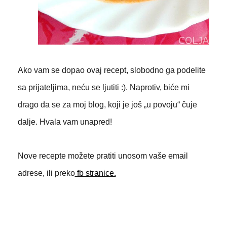
Ako vam se dopao ovaj recept, slobodno ga podelite
sa prijateljima, neću se ljutiti :). Naprotiv, biće mi
drago da se za moj blog, koji je još „u povoju“ čuje
dalje. Hvala vam unapred!
Nove recepte možete pratiti unosom vaše email
adrese, ili preko
fb stranice.