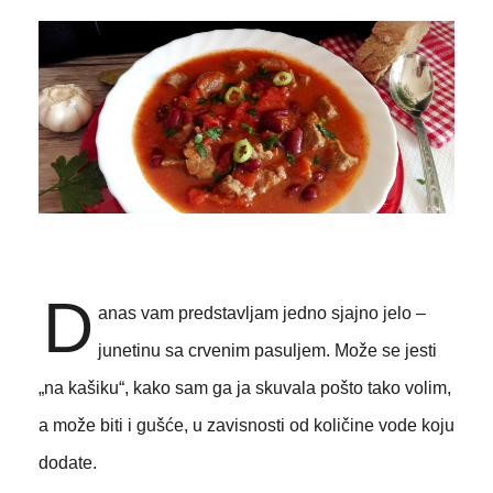
D
anas vam predstavljam jedno sjajno jelo –
junetinu sa crvenim pasuljem. Može se jesti
„na kašiku“, kako sam ga ja skuvala pošto tako volim,
a može biti i gušće, u zavisnosti od količine vode koju
dodate.