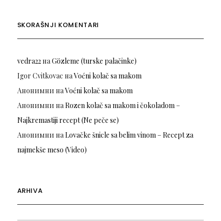
SKORAŠNJI KOMENTARI
vedra22
на
Gözleme (turske palačinke)
Igor Cvitkovac
на
Voćni kolač sa makom
Анонимни
на
Voćni kolač sa makom
Анонимни
на
Rozen kolač sa makom i čokoladom –
Najkremastiji recept (Ne peče se)
Анонимни
на
Lovačke šnicle sa belim vinom – Recept za
najmekše meso (Video)
ARHIVA