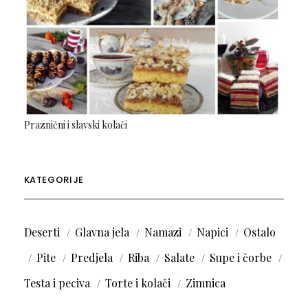
Praznični i slavski kolači
KATEGORIJE
Deserti
Glavna jela
Namazi
Napici
Ostalo
Pite
Predjela
Riba
Salate
Supe i čorbe
Testa i peciva
Torte i kolači
Zimnica