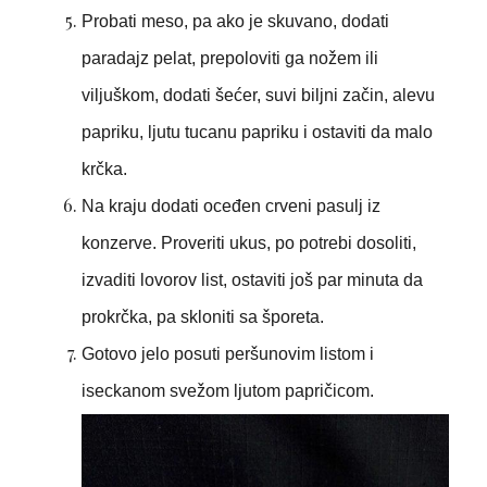
Probati meso, pa ako je skuvano, dodati
paradajz pelat, prepoloviti ga nožem ili
viljuškom, dodati šećer, suvi biljni začin, alevu
papriku, ljutu tucanu papriku i ostaviti da malo
krčka.
Na kraju dodati oceđen crveni pasulj iz
konzerve. Proveriti ukus, po potrebi dosoliti,
izvaditi lovorov list, ostaviti još par minuta da
prokrčka, pa skloniti sa šporeta.
Gotovo jelo posuti peršunovim listom i
iseckanom svežom ljutom papričicom.