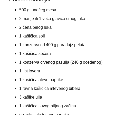
500 g junećeg mesa
2 manje ili 1 veća glavica crnog luka
2 čena belog luka
1 kašičica soli
1 konzerva od 400 g paradajz pelata
1 kašičica šećera
1 konzerva crvenog pasulja (240 g oceđenog)
1 list lovora
1 kašičica aleve paprike
1 ravna kašičica mlevenog bibera
3 kašike ulja
1 kašičica suvog biljnog začina
po želji ljute tucane paprike