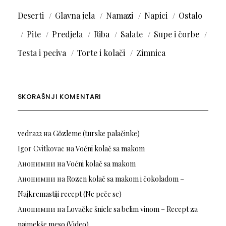
Deserti
Glavna jela
Namazi
Napici
Ostalo
Pite
Predjela
Riba
Salate
Supe i čorbe
Testa i peciva
Torte i kolači
Zimnica
SKORAŠNJI KOMENTARI
vedra22
на
Gözleme (turske palačinke)
Igor Cvitkovac
на
Voćni kolač sa makom
Анонимни
на
Voćni kolač sa makom
Анонимни
на
Rozen kolač sa makom i čokoladom –
Najkremastiji recept (Ne peče se)
Анонимни
на
Lovačke šnicle sa belim vinom – Recept za
najmekše meso (Video)