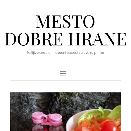
MESTO
DOBRE HRANE
Pažljivo odabrani, ukusni recepti za svaku priliku
Toggle Navigation