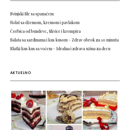
Svinjski file sa spanaćem
Rolat sa džemom, kremom i pavlakom
Čorbica od bundeve, tikvice i krompira
Salata sa sardinama i kus kusom – Zdrav obrok za 10 minuta
Slatki kus kus sa voćem – Idealna i zdrava užina za decu
AKTUELNO