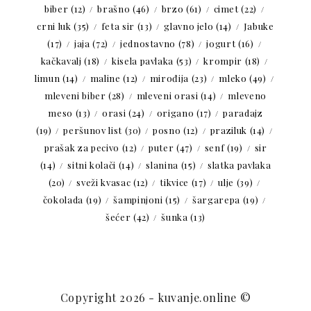
biber
(12)
brašno
(46)
brzo
(61)
cimet
(22)
crni luk
(35)
feta sir
(13)
glavno jelo
(14)
Jabuke
(17)
jaja
(72)
jednostavno
(78)
jogurt
(16)
kačkavalj
(18)
kisela pavlaka
(53)
krompir
(18)
limun
(14)
maline
(12)
mirođija
(23)
mleko
(49)
mleveni biber
(28)
mleveni orasi
(14)
mleveno
meso
(13)
orasi
(24)
origano
(17)
paradajz
(19)
peršunov list
(30)
posno
(12)
praziluk
(14)
prašak za pecivo
(12)
puter
(47)
senf
(19)
sir
(14)
sitni kolači
(14)
slanina
(15)
slatka pavlaka
(20)
sveži kvasac
(12)
tikvice
(17)
ulje
(39)
čokolada
(19)
šampinjoni
(15)
šargarepa
(19)
šećer
(42)
šunka
(13)
Copyright 2026 - kuvanje.online ©