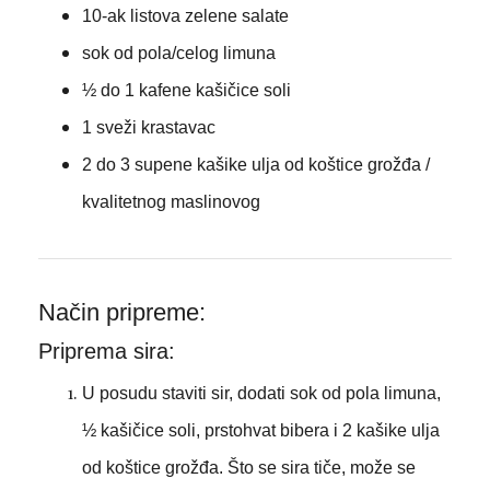
10-ak listova zelene salate
sok od pola/celog limuna
½ do 1 kafene kašičice soli
1 sveži krastavac
2 do 3 supene kašike ulja od koštice grožđa /
kvalitetnog maslinovog
Način pripreme:
Priprema sira:
U posudu staviti sir, dodati sok od pola limuna,
½ kašičice soli, prstohvat bibera i 2 kašike ulja
od koštice grožđa. Što se sira tiče, može se