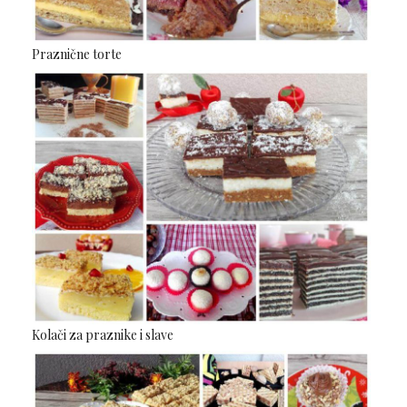
Praznične torte
Kolači za praznike i slave