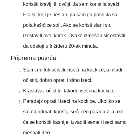
koristiti kravlji ili ovčiji. Ja sam koristila sveži
Ela sir koji je neslan, pa sam ga posolila sa
pola kašičice soli. Ako se koristi slani sir,
izostaviti ovaj korak. Ovako izmešan sir ostaviti
da odstoji u frižideru 20-ak minuta.
Priprema povrća:
Stari crni luk očistiti i iseći na kockice, a mladi
očistiti, dobro oprati i sitno iseći.
Krastavac očistiti i takođe iseći na kockice.
Paradajz oprati i iseći na kockice. Ukoliko se
salata odmah koristi, iseći ceo paradajz, a ako
će se koristiti kasnije, izvaditi seme i iseći samo
mesnati deo.