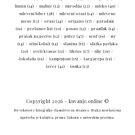
limun
(14)
maline
(12)
mirođija
(23)
mleko
(49)
mleveni biber
(28)
mleveni orasi
(14)
mleveno
meso
(13)
orasi
(24)
origano
(17)
paradajz
(19)
peršunov list
(30)
posno
(12)
praziluk
(14)
prašak za pecivo
(12)
puter
(47)
senf
(19)
sir
(14)
sitni kolači
(14)
slanina
(15)
slatka pavlaka
(20)
sveži kvasac
(12)
tikvice
(17)
ulje
(39)
čokolada
(19)
šampinjoni
(15)
šargarepa
(19)
šećer
(42)
šunka
(13)
Copyright 2026 - kuvanje.online ©
Svi tekstovi i fotografije vlasništvo su stranice. Svaka neovlašćena
upotreba je kažnjiva, prema Zakonu o autorskim pravima.