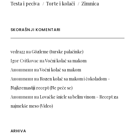
Testa i peciva
Torte i kolači
Zimnica
SKORAŠNJI KOMENTARI
vedra22
на
Gözleme (turske palačinke)
Igor Cvitkovac
на
Voćni kolač sa makom
Анонимни
на
Voćni kolač sa makom
Анонимни
на
Rozen kolač sa makom i čokoladom –
Najkremastiji recept (Ne peče se)
Анонимни
на
Lovačke šnicle sa belim vinom – Recept za
najmekše meso (Video)
ARHIVA