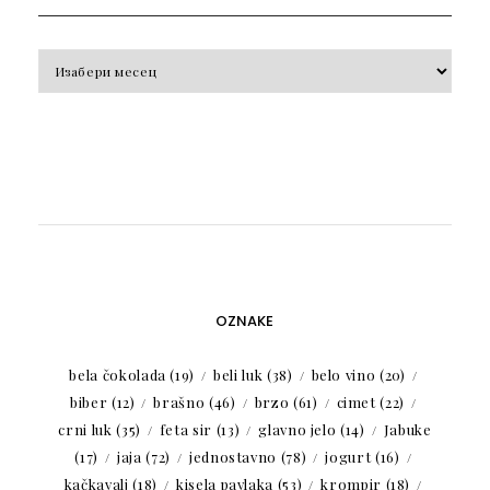
Arhiva
OZNAKE
bela čokolada
(19)
beli luk
(38)
belo vino
(20)
biber
(12)
brašno
(46)
brzo
(61)
cimet
(22)
crni luk
(35)
feta sir
(13)
glavno jelo
(14)
Jabuke
(17)
jaja
(72)
jednostavno
(78)
jogurt
(16)
kačkavalj
(18)
kisela pavlaka
(53)
krompir
(18)