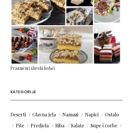
Praznični i slavski kolači
KATEGORIJE
Deserti
Glavna jela
Namazi
Napici
Ostalo
Pite
Predjela
Riba
Salate
Supe i čorbe