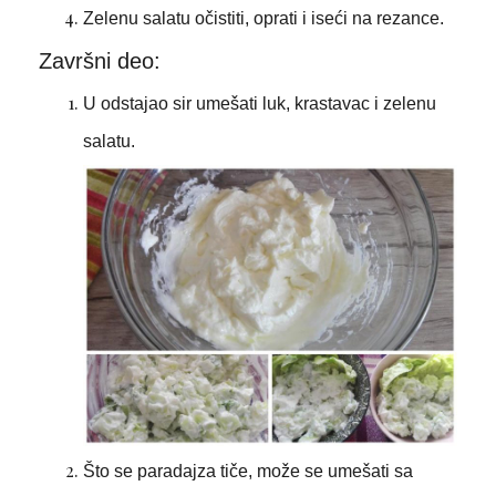
Zelenu salatu očistiti, oprati i iseći na rezance.
Završni deo:
U odstajao sir umešati luk, krastavac i zelenu
salatu.
Što se paradajza tiče, može se umešati sa