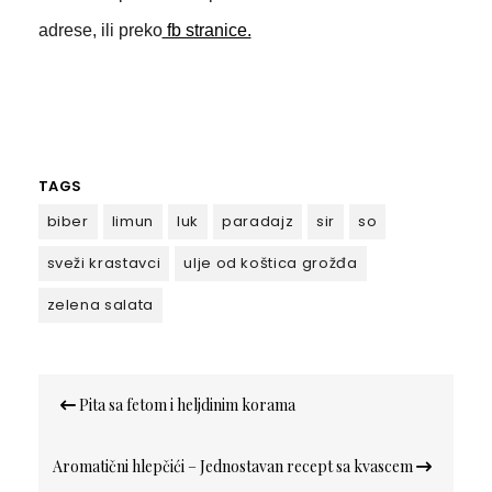
adrese, ili preko
fb stranice.
TAGS
biber
limun
luk
paradajz
sir
so
sveži krastavci
ulje od koštica grožđa
zelena salata
Кретање
Pita sa fetom i heljdinim korama
чланка
Aromatični hlepčići – Jednostavan recept sa kvascem