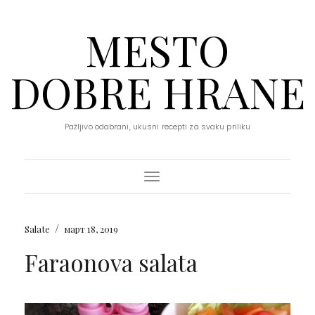
MESTO
DOBRE HRANE
Pažljivo odabrani, ukusni recepti za svaku priliku
Toggle Navigation
/
Salate
март 18, 2019
Faraonova salata