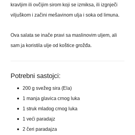
kravljim ili ovčijim sirom koji se izmiksa, ili izgnječi
viljuškom i začini mešavinom ulja i soka od limuna.
Ova salata se inače pravi sa maslinovim uljem, ali
sam ja koristila ulje od koštice grožđa.
Potrebni sastojci:
200 g svežeg sira (Ela)
1 manja glavica crnog luka
1 struk mladog crnog luka
1 veći paradajz
2 čeri paradajza