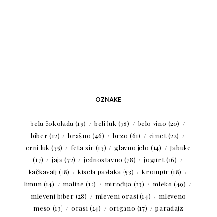
OZNAKE
bela čokolada
(19)
beli luk
(38)
belo vino
(20)
biber
(12)
brašno
(46)
brzo
(61)
cimet
(22)
crni luk
(35)
feta sir
(13)
glavno jelo
(14)
Jabuke
(17)
jaja
(72)
jednostavno
(78)
jogurt
(16)
kačkavalj
(18)
kisela pavlaka
(53)
krompir
(18)
limun
(14)
maline
(12)
mirođija
(23)
mleko
(49)
mleveni biber
(28)
mleveni orasi
(14)
mleveno
meso
(13)
orasi
(24)
origano
(17)
paradajz