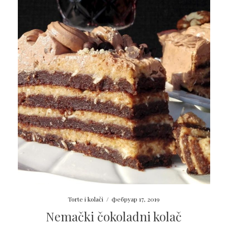
Torte i kolači
/
фебруар 17, 2019
Nemački čokoladni kolač