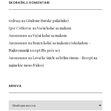
SKORAŠNJI KOMENTARI
vedra22
на
Gözleme (turske palačinke)
Igor Cvitkovac
на
Voćni kolač sa makom
Анонимни
на
Voćni kolač sa makom
Анонимни
на
Rozen kolač sa makom i čokoladom –
Najkremastiji recept (Ne peče se)
Анонимни
на
Lovačke šnicle sa belim vinom – Recept za
najmekše meso (Video)
ARHIVA
Arhiva