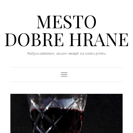
MESTO
DOBRE HRANE
Pažljivo odabrani, ukusni recepti za svaku priliku
Toggle Navigation