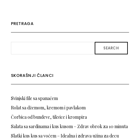
PRETRAGA
SEARCH
SKORAŠNJI ČLANCI
Svinjski file sa spanaćem
Rolat sa džemom, kremom i pavlakom
Čorbica od bundeve, tikvice i krompira
Salata sa sardinama i kus kusom – Zdrav obrok za 10 minuta
Slatki kus kus sa voćem – Idealna i zdrava užina za decu