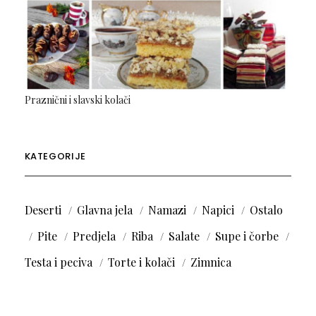
Praznični i slavski kolači
KATEGORIJE
Deserti
Glavna jela
Namazi
Napici
Ostalo
Pite
Predjela
Riba
Salate
Supe i čorbe
Testa i peciva
Torte i kolači
Zimnica