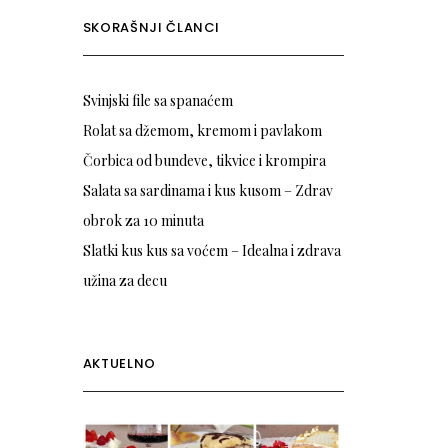
SKORAŠNJI ČLANCI
Svinjski file sa spanaćem
Rolat sa džemom, kremom i pavlakom
Čorbica od bundeve, tikvice i krompira
Salata sa sardinama i kus kusom – Zdrav
obrok za 10 minuta
Slatki kus kus sa voćem – Idealna i zdrava
užina za decu
AKTUELNO