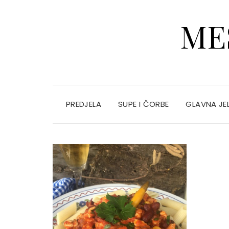
ME
PREDJELA
SUPE I ČORBE
GLAVNA JE