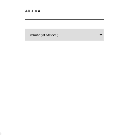
ARHIVA
Arhiva
o
j