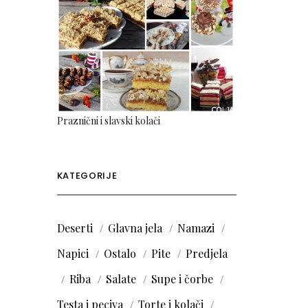
Praznični i slavski kolači
KATEGORIJE
Deserti
Glavna jela
Namazi
Napici
Ostalo
Pite
Predjela
Riba
Salate
Supe i čorbe
Testa i peciva
Torte i kolači