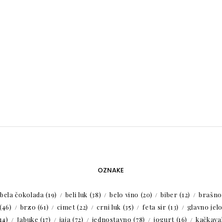
OZNAKE
bela čokolada
(19)
beli luk
(38)
belo vino
(20)
biber
(12)
brašno
(46)
brzo
(61)
cimet
(22)
crni luk
(35)
feta sir
(13)
glavno jel
14)
Jabuke
(17)
jaja
(72)
jednostavno
(78)
jogurt
(16)
kačkaval