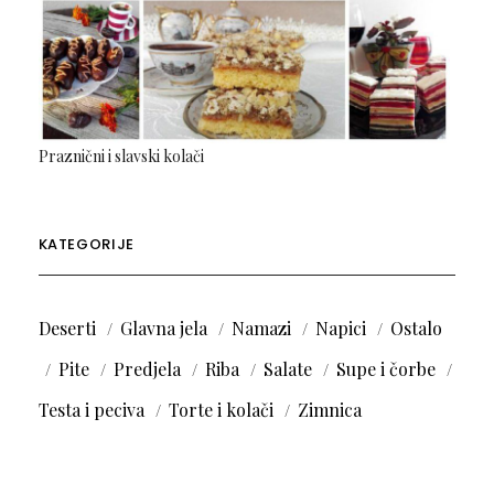
Praznični i slavski kolači
KATEGORIJE
Deserti
Glavna jela
Namazi
Napici
Ostalo
Pite
Predjela
Riba
Salate
Supe i čorbe
Testa i peciva
Torte i kolači
Zimnica