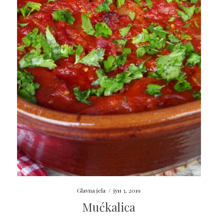
Glavna jela
/
јун 3, 2019
Mućkalica