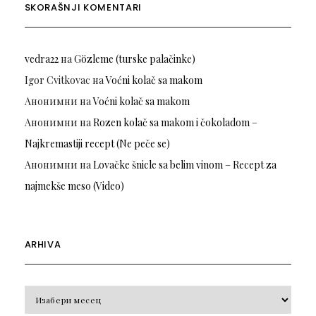
SKORAŠNJI KOMENTARI
vedra22
на
Gözleme (turske palačinke)
Igor Cvitkovac
на
Voćni kolač sa makom
Анонимни
на
Voćni kolač sa makom
Анонимни
на
Rozen kolač sa makom i čokoladom –
Najkremastiji recept (Ne peče se)
Анонимни
на
Lovačke šnicle sa belim vinom – Recept za
najmekše meso (Video)
ARHIVA
Arhiva