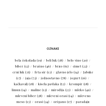
OZNAKE
bela čokolada
(19)
beli luk
(38)
belo vino
(20)
biber
(12)
brašno
(46)
brzo
(61)
cimet
(22)
crni luk
(35)
feta sir
(13)
glavno jelo
(14)
Jabuke
(17)
jaja
(72)
jednostavno
(78)
jogurt
(16)
kačkavalj
(18)
kisela pavlaka
(53)
krompir
(18)
limun
(14)
maline
(12)
mirođija
(23)
mleko
(49)
mleveni biber
(28)
mleveni orasi
(14)
mleveno
meso
(13)
orasi
(24)
origano
(17)
paradajz