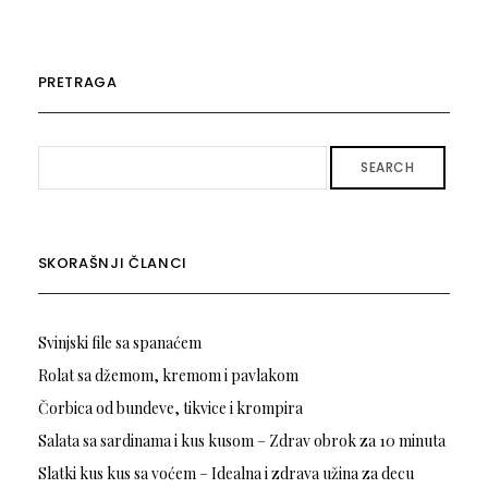
PRETRAGA
SEARCH
SKORAŠNJI ČLANCI
Svinjski file sa spanaćem
Rolat sa džemom, kremom i pavlakom
Čorbica od bundeve, tikvice i krompira
Salata sa sardinama i kus kusom – Zdrav obrok za 10 minuta
Slatki kus kus sa voćem – Idealna i zdrava užina za decu