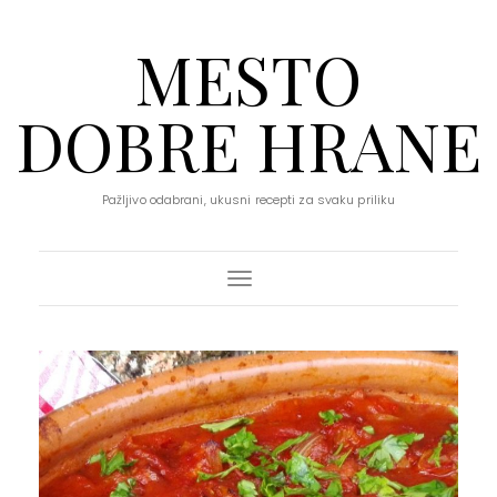
MESTO
DOBRE HRANE
Pažljivo odabrani, ukusni recepti za svaku priliku
Toggle Navigation