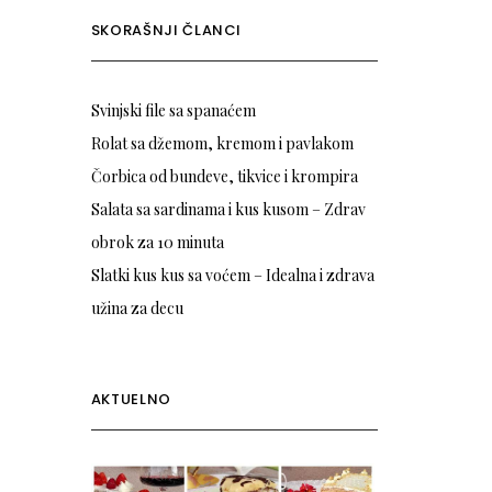
SKORAŠNJI ČLANCI
Svinjski file sa spanaćem
Rolat sa džemom, kremom i pavlakom
Čorbica od bundeve, tikvice i krompira
Salata sa sardinama i kus kusom – Zdrav
obrok za 10 minuta
Slatki kus kus sa voćem – Idealna i zdrava
užina za decu
AKTUELNO