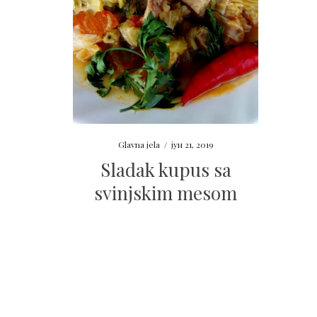
Glavna jela
/
јун 21, 2019
Sladak kupus sa
svinjskim mesom