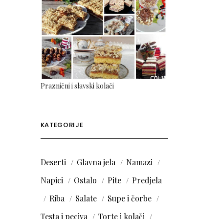
Praznični i slavski kolači
KATEGORIJE
Deserti
Glavna jela
Namazi
Napici
Ostalo
Pite
Predjela
Riba
Salate
Supe i čorbe
Testa i peciva
Torte i kolači