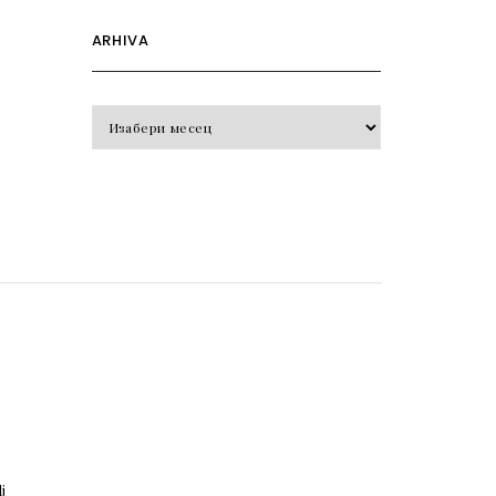
ARHIVA
Arhiva
o
j