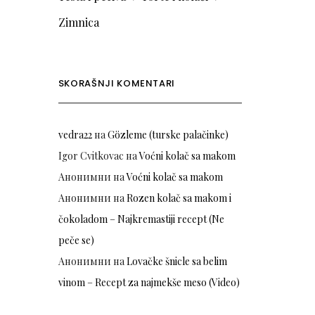
Zimnica
SKORAŠNJI KOMENTARI
vedra22
на
Gözleme (turske palačinke)
Igor Cvitkovac
на
Voćni kolač sa makom
Анонимни
на
Voćni kolač sa makom
Анонимни
на
Rozen kolač sa makom i
čokoladom – Najkremastiji recept (Ne
peče se)
Анонимни
на
Lovačke šnicle sa belim
vinom – Recept za najmekše meso (Video)