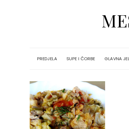
ME
PREDJELA
SUPE I ČORBE
GLAVNA JE