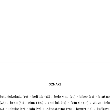
OZNAKE
bela čokolada
(19)
beli luk
(38)
belo vino
(20)
biber
(12)
brašno
(46)
brzo
(61)
cimet
(22)
crni luk
(35)
feta sir
(13)
glavno jel
14)
Jabuke
(17)
jaja
(72)
jednostavno
(78)
jogurt
(16)
kačkaval