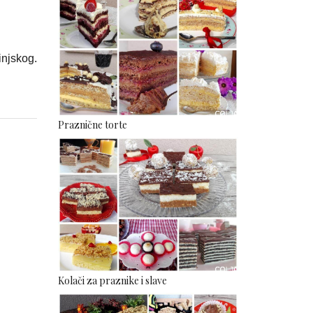
injskog.
Praznične torte
Kolači za praznike i slave