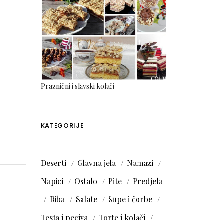
Praznični i slavski kolači
KATEGORIJE
Deserti
Glavna jela
Namazi
Napici
Ostalo
Pite
Predjela
Riba
Salate
Supe i čorbe
Testa i peciva
Torte i kolači