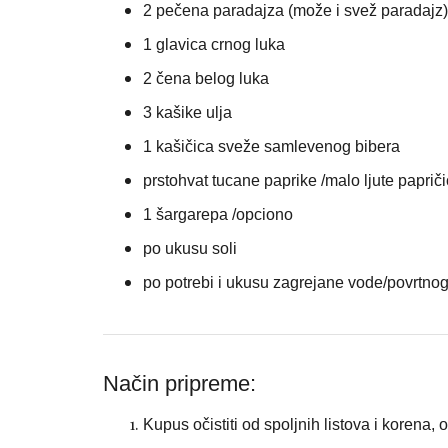
2 pečena paradajza (može i svež paradajz
1 glavica crnog luka
2 čena belog luka
3 kašike ulja
1 kašičica sveže samlevenog bibera
prstohvat tucane paprike /malo ljute paprič
1 šargarepa /opciono
po ukusu soli
po potrebi i ukusu zagrejane vode/povrtno
Način pripreme:
Kupus očistiti od spoljnih listova i korena, opr