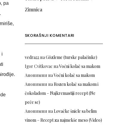
o, pa
Zimnica
.
miriše,
SKORAŠNJI KOMENTARI
 i
vedra22
на
Gözleme (turske palačinke)
ti
Igor Cvitkovac
на
Voćni kolač sa makom
irođije.
Анонимни
на
Voćni kolač sa makom
Анонимни
на
Rozen kolač sa makom i
čokoladom – Najkremastiji recept (Ne
ude
peče se)
Анонимни
на
Lovačke šnicle sa belim
vinom – Recept za najmekše meso (Video)