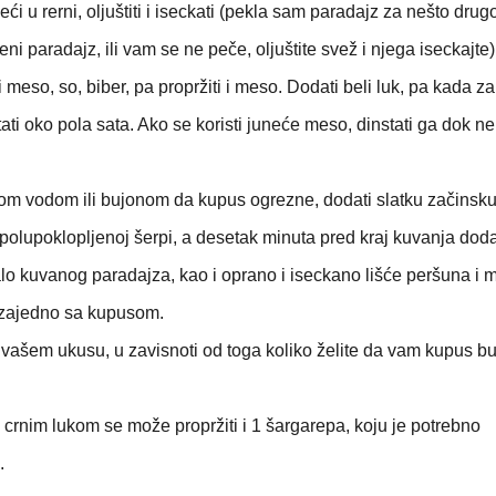
ći u rerni, oljuštiti i iseckati (pekla sam paradajz za nešto drug
i paradajz, ili vam se ne peče, oljuštite svež i njega iseckajte)
i meso, so, biber, pa propržiti i meso. Dodati beli luk, pa kada za
tati oko pola sata. Ako se koristi juneće meso, dinstati ga dok ne
nom vodom ili bujonom da kupus ogrezne, dodati slatku začinsku
polupoklopljenoj šerpi, a desetak minuta pred kraj kuvanja doda
lo kuvanog paradajza, kao i oprano i iseckano lišće peršuna i m
a zajedno sa kupusom.
po vašem ukusu, u zavisnoti od toga koliko želite da vam kupus b
 crnim lukom se može propržiti i 1 šargarepa, koju je potrebno
.