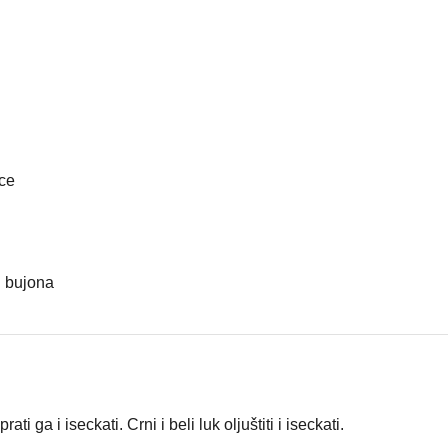
)
ice
g bujona
ati ga i iseckati. Crni i beli luk oljuštiti i iseckati.