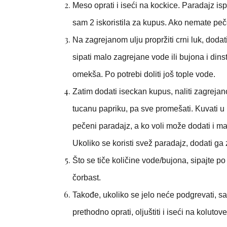
Meso oprati i iseći na kockice. Paradajz ispe
sam 2 iskoristila za kupus. Ako nemate pečen
Na zagrejanom ulju propržiti crni luk, dodat
sipati malo zagrejane vode ili bujona i dins
omekša. Po potrebi doliti još tople vode.
Zatim dodati iseckan kupus, naliti zagreja
tucanu papriku, pa sve promešati. Kuvati u 
pečeni paradajz, a ko voli može dodati i ma
Ukoliko se koristi svež paradajz, dodati g
Što se tiče količine vode/bujona, sipajte 
čorbast.
Takođe, ukoliko se jelo neće podgrevati, sa
prethodno oprati, oljuštiti i iseći na kolutove