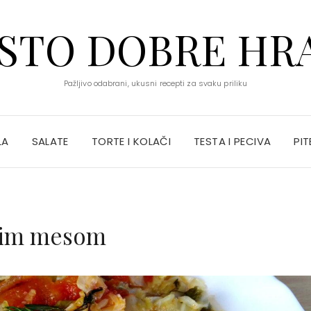
STO DOBRE HR
Pažljivo odabrani, ukusni recepti za svaku priliku
LA
SALATE
TORTE I KOLAČI
TESTA I PECIVA
PIT
skim mesom