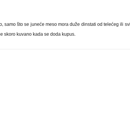
so, samo što se juneće meso mora duže dinstati od telećeg ili sv
de skoro kuvano kada se doda kupus.