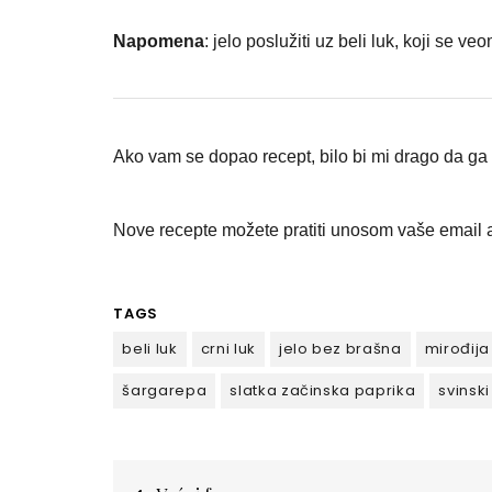
Napomena
: jelo poslužiti uz beli luk, koji se
Ako vam se dopao recept, bilo bi mi drago da ga p
Nove recepte možete pratiti unosom vaše email a
TAGS
beli luk
crni luk
jelo bez brašna
mirođija
šargarepa
slatka začinska paprika
svinski
Кретање