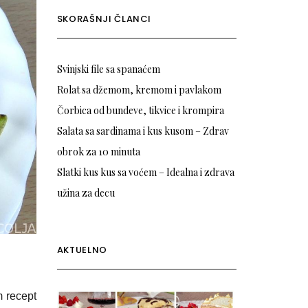
SKORAŠNJI ČLANCI
Svinjski file sa spanaćem
Rolat sa džemom, kremom i pavlakom
Čorbica od bundeve, tikvice i krompira
Salata sa sardinama i kus kusom – Zdrav
obrok za 10 minuta
Slatki kus kus sa voćem – Idealna i zdrava
užina za decu
AKTUELNO
m recept