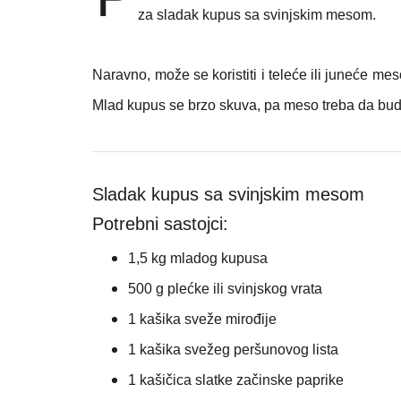
za sladak kupus sa svinjskim mesom.
Naravno, može se koristiti i teleće ili juneće me
Mlad kupus se brzo skuva, pa meso treba da bu
Sladak kupus sa svinjskim mesom
Potrebni sastojci:
1,5 kg mladog kupusa
500 g plećke ili svinjskog vrata
1 kašika sveže mirođije
1 kašika svežeg peršunovog lista
1 kašičica slatke začinske paprike