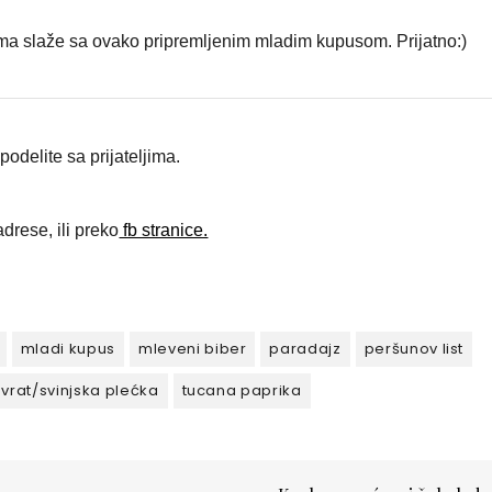
 veoma slaže sa ovako pripremljenim mladim kupusom. Prijatno:)
odelite sa prijateljima.
drese, ili preko
fb stranice.
mladi kupus
mleveni biber
paradajz
peršunov list
 vrat/svinjska plećka
tucana paprika