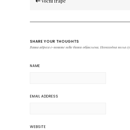
Voćni frape
чланка
SHARE YOUR THOUGHTS
Ваша адреса е-поште неће бити објављена.
Неопходна поља с
NAME
EMAIL ADDRESS
WEBSITE