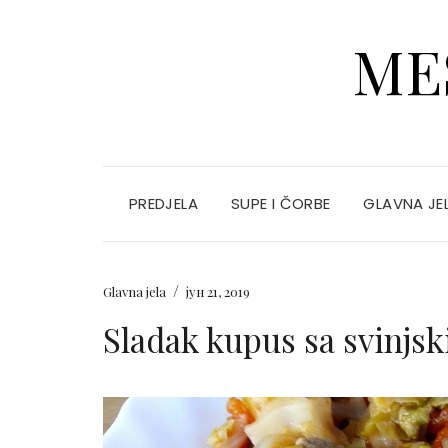
ME
PREDJELA
SUPE I ČORBE
GLAVNA JE
/
Glavna jela
јун 21, 2019
Sladak kupus sa svinj