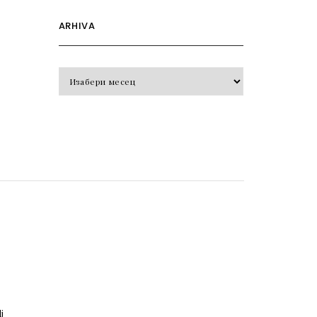
ARHIVA
Arhiva
o
j