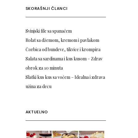
SKORAŠNJI ČLANCI
Svinjski file sa spanaćem
Rolat sa džemom, kremom i pavlakom
Čorbica od bundeve, tikvice i krompira
Salata sa sardinama i kus kusom – Zdrav
obrok za 10 minuta
Slatki kus kus sa voćem – Idealna i zdrava
užina za decu
AKTUELNO