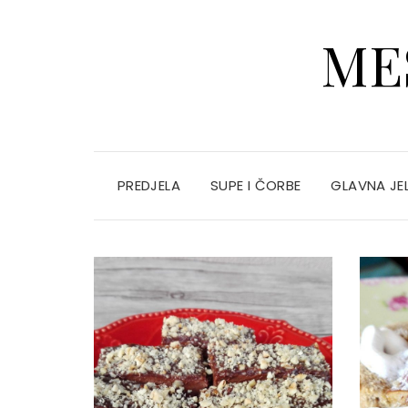
ME
PREDJELA
SUPE I ČORBE
GLAVNA JE