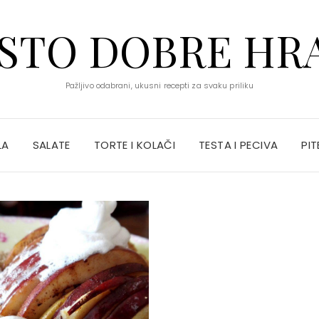
STO DOBRE HR
Pažljivo odabrani, ukusni recepti za svaku priliku
LA
SALATE
TORTE I KOLAČI
TESTA I PECIVA
PIT