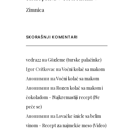
Zimnica
SKORAŠNJI KOMENTARI
vedra22
на
Gözleme (turske palačinke)
Igor Cvitkovac
на
Voćni kolač sa makom
Анонимни
на
Voćni kolač sa makom
Анонимни
на
Rozen kolač sa makom i
čokoladom – Najkremastiji recept (Ne
peče se)
Анонимни
на
Lovačke šnicle sa belim
vinom – Recept za najmekše meso (Video)