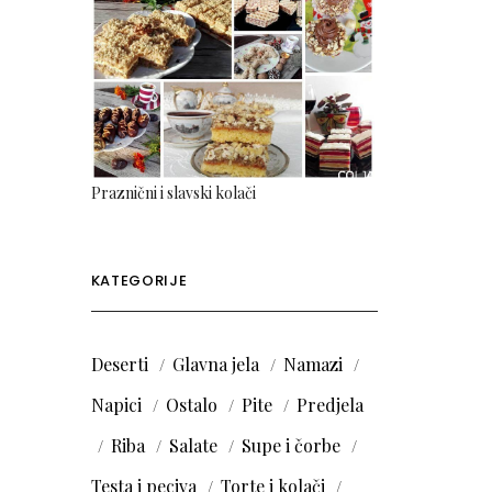
Praznični i slavski kolači
KATEGORIJE
Deserti
Glavna jela
Namazi
Napici
Ostalo
Pite
Predjela
Riba
Salate
Supe i čorbe
Testa i peciva
Torte i kolači