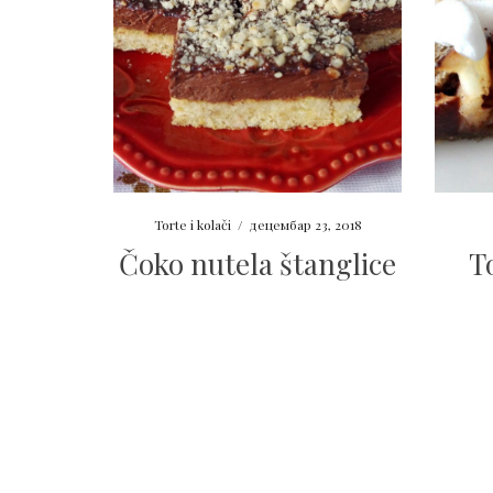
Torte i kolači
/
децембар 23, 2018
Čoko nutela štanglice
T