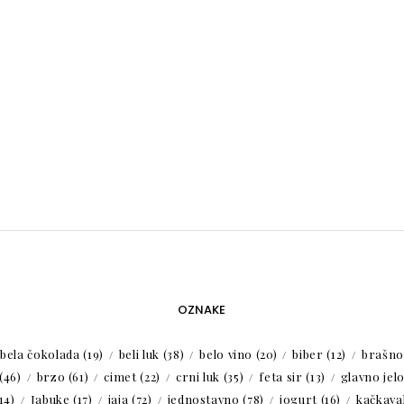
OZNAKE
bela čokolada
(19)
beli luk
(38)
belo vino
(20)
biber
(12)
brašno
(46)
brzo
(61)
cimet
(22)
crni luk
(35)
feta sir
(13)
glavno jel
14)
Jabuke
(17)
jaja
(72)
jednostavno
(78)
jogurt
(16)
kačkaval