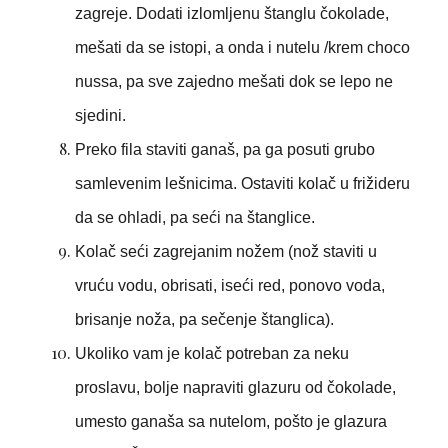
zagreje. Dodati izlomljenu štanglu čokolade,
mešati da se istopi, a onda i nutelu /krem choco
nussa, pa sve zajedno mešati dok se lepo ne
sjedini.
Preko fila staviti ganaš, pa ga posuti grubo
samlevenim lešnicima. Ostaviti kolač u frižideru
da se ohladi, pa seći na štanglice.
Kolač seći zagrejanim nožem (nož staviti u
vruću vodu, obrisati, iseći red, ponovo voda,
brisanje noža, pa sečenje štanglica).
Ukoliko vam je kolač potreban za neku
proslavu, bolje napraviti glazuru od čokolade,
umesto ganaša sa nutelom, pošto je glazura