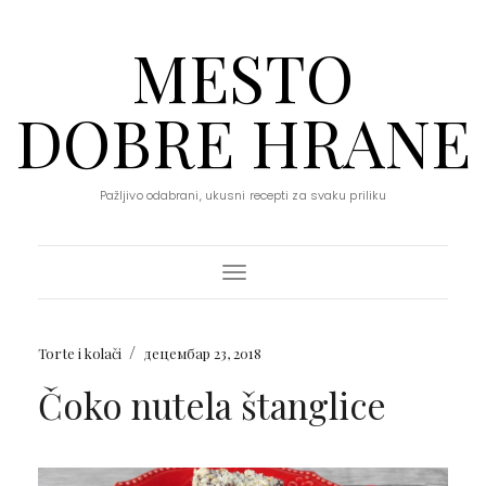
MESTO
DOBRE HRANE
Pažljivo odabrani, ukusni recepti za svaku priliku
Toggle Navigation
/
Torte i kolači
децембар 23, 2018
Čoko nutela štanglice