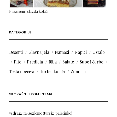
Praznični i slavski kolači
KATEGORIJE
Deserti
Glavna jela
Namazi
Napici
Ostalo
Pite
Predjela
Riba
Salate
Supe i čorbe
Testa i peciva
Torte i kolači
Zimnica
SKORAŠNJI KOMENTARI
vedra22
на
Gözleme (turske palačinke)