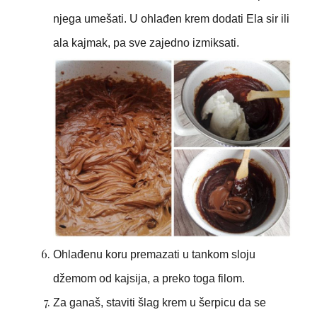
njega umešati. U ohlađen krem dodati Ela sir ili
ala kajmak, pa sve zajedno izmiksati.
Ohlađenu koru premazati u tankom sloju
džemom od kajsija, a preko toga filom.
Za ganaš, staviti šlag krem u šerpicu da se