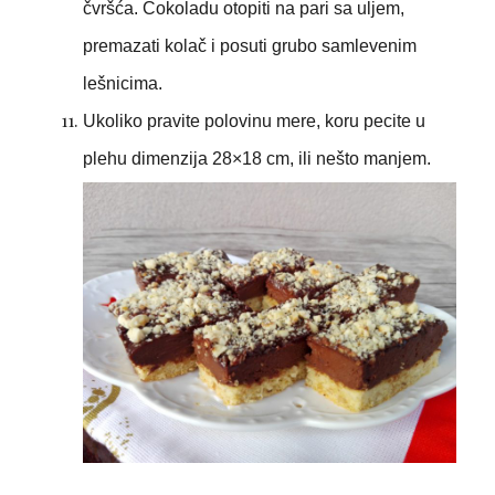
čvršća. Čokoladu otopiti na pari sa uljem,
premazati kolač i posuti grubo samlevenim
lešnicima.
Ukoliko pravite polovinu mere, koru pecite u
plehu dimenzija 28×18 cm, ili nešto manjem.