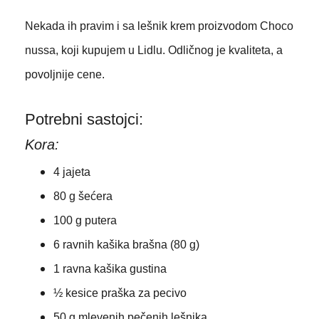
Nekada ih pravim i sa lešnik krem proizvodom Choco
nussa, koji kupujem u Lidlu. Odličnog je kvaliteta, a
povoljnije cene.
Potrebni sastojci:
Kora:
4 jajeta
80 g šećera
100 g putera
6 ravnih kašika brašna (80 g)
1 ravna kašika gustina
½ kesice praška za pecivo
50 g mlevenih pečenih lešnika