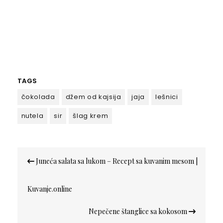
TAGS
čokolada
džem od kajsija
jaja
lešnici
nutela
sir
šlag krem
Кретање
Juneća salata sa lukom – Recept sa kuvanim mesom |
чланка
Kuvanje.online
Nepečene štanglice sa kokosom