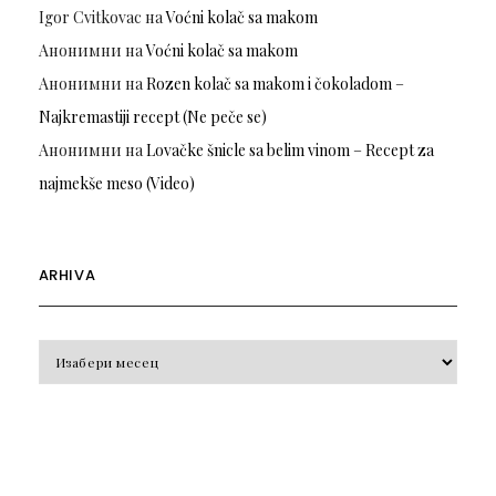
Igor Cvitkovac
на
Voćni kolač sa makom
Анонимни
на
Voćni kolač sa makom
Анонимни
на
Rozen kolač sa makom i čokoladom –
Najkremastiji recept (Ne peče se)
Анонимни
на
Lovačke šnicle sa belim vinom – Recept za
najmekše meso (Video)
ARHIVA
Arhiva