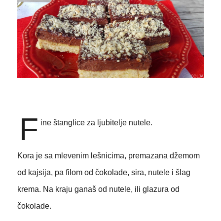
F
ine štanglice za ljubitelje nutele.
Kora je sa mlevenim lešnicima, premazana džemom
od kajsija, pa filom od čokolade, sira, nutele i šlag
krema. Na kraju ganaš od nutele, ili glazura od
čokolade.