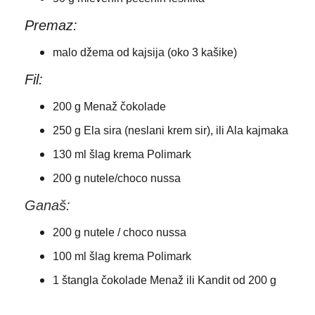
Premaz:
malo džema od kajsija (oko 3 kašike)
Fil:
200 g Menaž čokolade
250 g Ela sira (neslani krem sir), ili Ala kajmaka
130 ml šlag krema Polimark
200 g nutele/choco nussa
Ganaš:
200 g nutele / choco nussa
100 ml šlag krema Polimark
1 štangla čokolade Menaž ili Kandit od 200 g