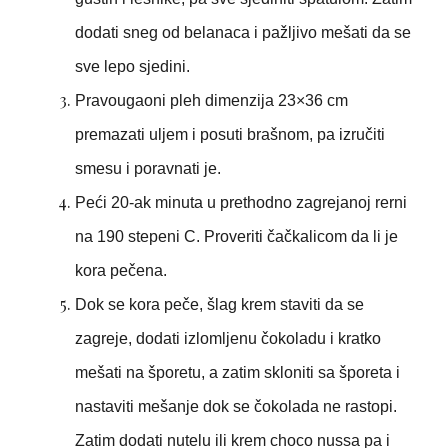
dodati sneg od belanaca i pažljivo mešati da se
sve lepo sjedini.
Pravougaoni pleh dimenzija 23×36 cm
premazati uljem i posuti brašnom, pa izručiti
smesu i poravnati je.
Peći 20-ak minuta u prethodno zagrejanoj rerni
na 190 stepeni C. Proveriti čačkalicom da li je
kora pečena.
Dok se kora peče, šlag krem staviti da se
zagreje, dodati izlomljenu čokoladu i kratko
mešati na šporetu, a zatim skloniti sa šporeta i
nastaviti mešanje dok se čokolada ne rastopi.
Zatim dodati nutelu ili krem choco nussa pa i