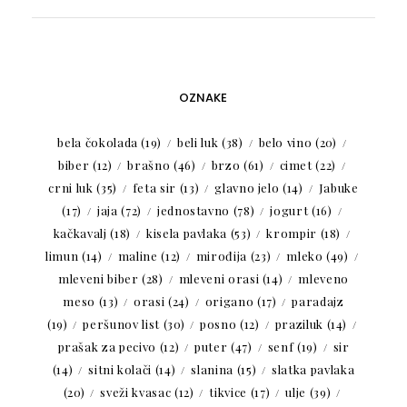
OZNAKE
bela čokolada
(19)
beli luk
(38)
belo vino
(20)
biber
(12)
brašno
(46)
brzo
(61)
cimet
(22)
crni luk
(35)
feta sir
(13)
glavno jelo
(14)
Jabuke
(17)
jaja
(72)
jednostavno
(78)
jogurt
(16)
kačkavalj
(18)
kisela pavlaka
(53)
krompir
(18)
limun
(14)
maline
(12)
mirođija
(23)
mleko
(49)
mleveni biber
(28)
mleveni orasi
(14)
mleveno
meso
(13)
orasi
(24)
origano
(17)
paradajz
(19)
peršunov list
(30)
posno
(12)
praziluk
(14)
prašak za pecivo
(12)
puter
(47)
senf
(19)
sir
(14)
sitni kolači
(14)
slanina
(15)
slatka pavlaka
(20)
sveži kvasac
(12)
tikvice
(17)
ulje
(39)