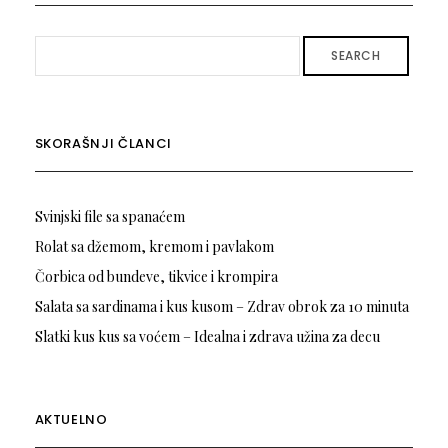
SEARCH
SKORAŠNJI ČLANCI
Svinjski file sa spanaćem
Rolat sa džemom, kremom i pavlakom
Čorbica od bundeve, tikvice i krompira
Salata sa sardinama i kus kusom – Zdrav obrok za 10 minuta
Slatki kus kus sa voćem – Idealna i zdrava užina za decu
AKTUELNO