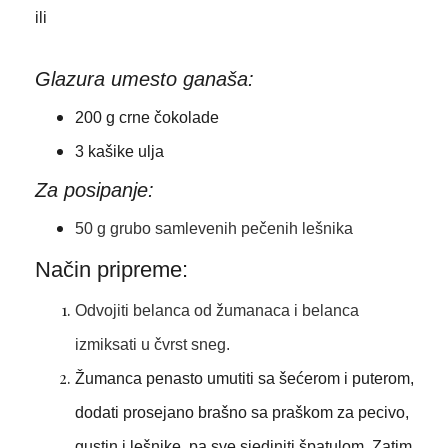
ili
Glazura umesto ganaša:
200 g crne čokolade
3 kašike ulja
Za posipanje:
50 g grubo samlevenih pečenih lešnika
Način pripreme:
Odvojiti belanca od žumanaca i belanca
izmiksati u čvrst sneg.
Žumanca penasto umutiti sa šećerom i puterom,
dodati prosejano brašno sa praškom za pecivo,
gustin i lešnike, pa sve sjediniti špatulom. Zatim