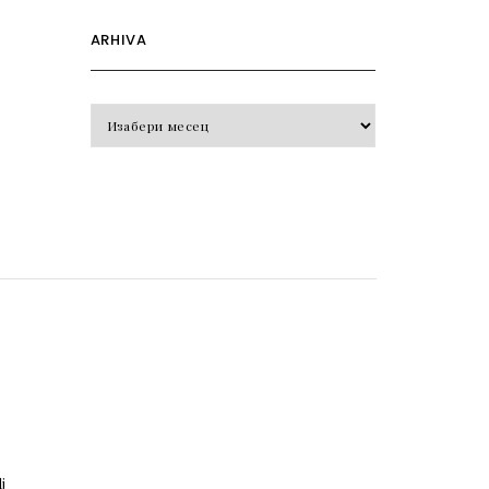
ARHIVA
Arhiva
o
j