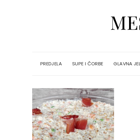
ME
PREDJELA
SUPE I ČORBE
GLAVNA JE