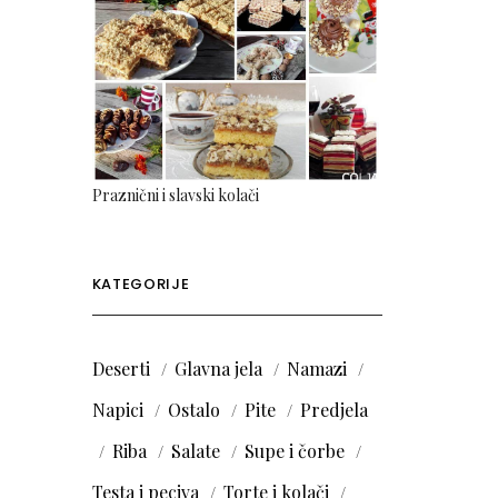
Praznični i slavski kolači
KATEGORIJE
Deserti
Glavna jela
Namazi
Napici
Ostalo
Pite
Predjela
Riba
Salate
Supe i čorbe
Testa i peciva
Torte i kolači