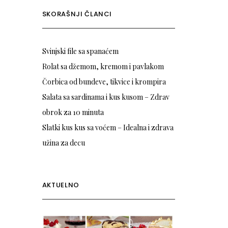
SKORAŠNJI ČLANCI
Svinjski file sa spanaćem
Rolat sa džemom, kremom i pavlakom
Čorbica od bundeve, tikvice i krompira
Salata sa sardinama i kus kusom – Zdrav
obrok za 10 minuta
Slatki kus kus sa voćem – Idealna i zdrava
užina za decu
AKTUELNO