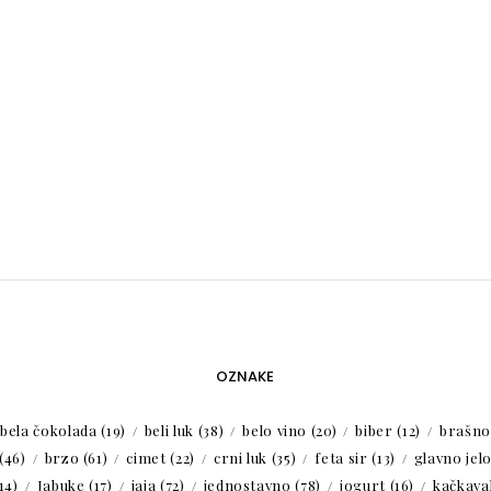
OZNAKE
bela čokolada
(19)
beli luk
(38)
belo vino
(20)
biber
(12)
brašno
(46)
brzo
(61)
cimet
(22)
crni luk
(35)
feta sir
(13)
glavno jel
14)
Jabuke
(17)
jaja
(72)
jednostavno
(78)
jogurt
(16)
kačkaval