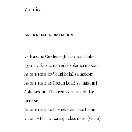
Zimnica
SKORAŠNJI KOMENTARI
vedra22
на
Gözleme (turske palačinke)
Igor Cvitkovac
на
Voćni kolač sa makom
Анонимни
на
Voćni kolač sa makom
Анонимни
на
Rozen kolač sa makom i
čokoladom – Najkremastiji recept (Ne
peče se)
Анонимни
на
Lovačke šnicle sa belim
vinom – Recept za najmekše meso (Video)