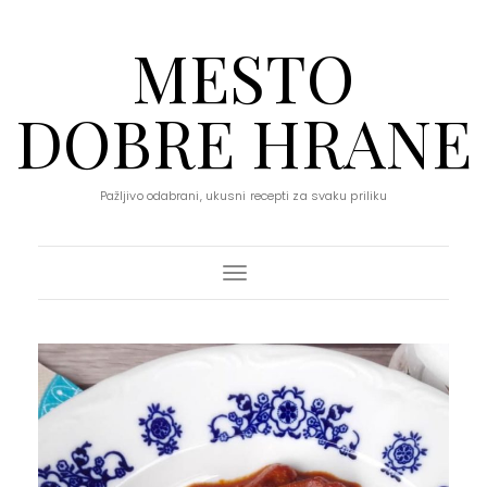
MESTO
DOBRE HRANE
Pažljivo odabrani, ukusni recepti za svaku priliku
Toggle Navigation