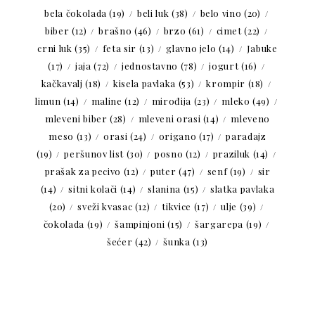
bela čokolada
(19)
beli luk
(38)
belo vino
(20)
biber
(12)
brašno
(46)
brzo
(61)
cimet
(22)
crni luk
(35)
feta sir
(13)
glavno jelo
(14)
Jabuke
(17)
jaja
(72)
jednostavno
(78)
jogurt
(16)
kačkavalj
(18)
kisela pavlaka
(53)
krompir
(18)
limun
(14)
maline
(12)
mirođija
(23)
mleko
(49)
mleveni biber
(28)
mleveni orasi
(14)
mleveno
meso
(13)
orasi
(24)
origano
(17)
paradajz
(19)
peršunov list
(30)
posno
(12)
praziluk
(14)
prašak za pecivo
(12)
puter
(47)
senf
(19)
sir
(14)
sitni kolači
(14)
slanina
(15)
slatka pavlaka
(20)
sveži kvasac
(12)
tikvice
(17)
ulje
(39)
čokolada
(19)
šampinjoni
(15)
šargarepa
(19)
šećer
(42)
šunka
(13)