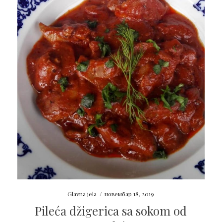
Glavna jela
/
новембар 18, 2019
Pileća džigerica sa sokom od