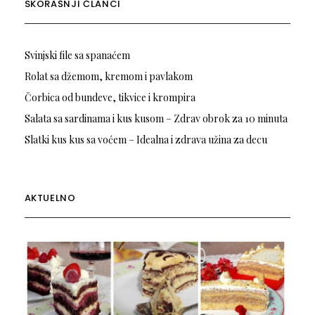
SKORAŠNJI ČLANCI
Svinjski file sa spanaćem
Rolat sa džemom, kremom i pavlakom
Čorbica od bundeve, tikvice i krompira
Salata sa sardinama i kus kusom – Zdrav obrok za 10 minuta
Slatki kus kus sa voćem – Idealna i zdrava užina za decu
AKTUELNO