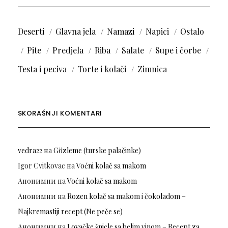
Deserti
Glavna jela
Namazi
Napici
Ostalo
Pite
Predjela
Riba
Salate
Supe i čorbe
Testa i peciva
Torte i kolači
Zimnica
SKORAŠNJI KOMENTARI
vedra22
на
Gözleme (turske palačinke)
Igor Cvitkovac
на
Voćni kolač sa makom
Анонимни
на
Voćni kolač sa makom
Анонимни
на
Rozen kolač sa makom i čokoladom –
Najkremastiji recept (Ne peče se)
Анонимни
на
Lovačke šnicle sa belim vinom – Recept za