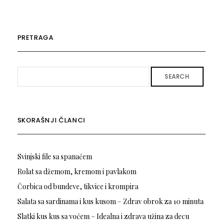
PRETRAGA
SEARCH
SKORAŠNJI ČLANCI
Svinjski file sa spanaćem
Rolat sa džemom, kremom i pavlakom
Čorbica od bundeve, tikvice i krompira
Salata sa sardinama i kus kusom – Zdrav obrok za 10 minuta
Slatki kus kus sa voćem – Idealna i zdrava užina za decu