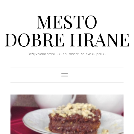
MESTO
DOBRE HRANE
Pažljivo odabrani, ukusni recepti za svaku priliku
Toggle Navigation