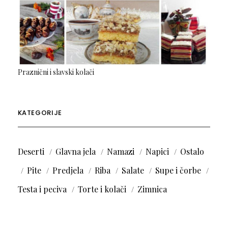
Praznični i slavski kolači
KATEGORIJE
Deserti
Glavna jela
Namazi
Napici
Ostalo
Pite
Predjela
Riba
Salate
Supe i čorbe
Testa i peciva
Torte i kolači
Zimnica