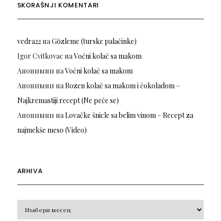
SKORAŠNJI KOMENTARI
vedra22
на
Gözleme (turske palačinke)
Igor Cvitkovac
на
Voćni kolač sa makom
Анонимни
на
Voćni kolač sa makom
Анонимни
на
Rozen kolač sa makom i čokoladom –
Najkremastiji recept (Ne peče se)
Анонимни
на
Lovačke šnicle sa belim vinom – Recept za
najmekše meso (Video)
ARHIVA
Arhiva