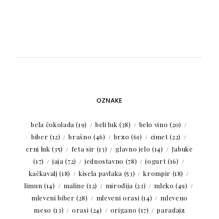
OZNAKE
bela čokolada
(19)
beli luk
(38)
belo vino
(20)
biber
(12)
brašno
(46)
brzo
(61)
cimet
(22)
crni luk
(35)
feta sir
(13)
glavno jelo
(14)
Jabuke
(17)
jaja
(72)
jednostavno
(78)
jogurt
(16)
kačkavalj
(18)
kisela pavlaka
(53)
krompir
(18)
limun
(14)
maline
(12)
mirođija
(23)
mleko
(49)
mleveni biber
(28)
mleveni orasi
(14)
mleveno
meso
(13)
orasi
(24)
origano
(17)
paradajz